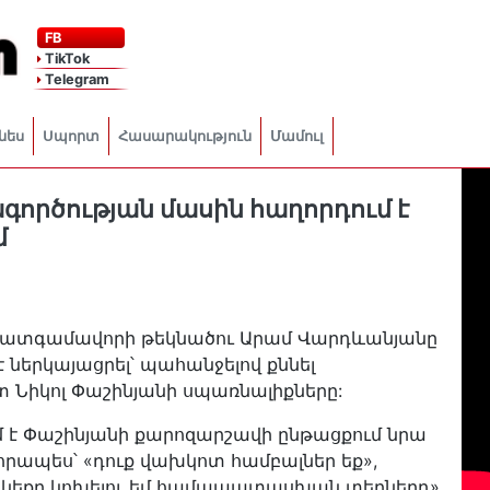
FB
TikTok
Telegram
նես
Սպորտ
Հասարակություն
Մամուլ
ործության մասին հաղորդում է
մ
 պատգամավորի թեկնածու Արամ Վարդևանյանը
 ներկայացրել՝ պահանջելով քննել
 Նիկոլ Փաշինյանի սպառնալիքները:
մ է Փաշինյանի քարոզարշավի ընթացքում նրա
որապես՝ «դուք վախկոտ համբալներ եք»,
ասկեքը կոխելու եմ համապատասխան տեղներդ»