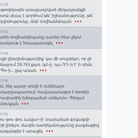
07.26
թողիկոսին առաջադրված մեղադրանքի
սով սխալ է գործում թե՛ իշխանությունը, թե՛
դդիմությունը․․․Անի Հովհաննիսյան
07.26
րեն Հովհաննիսյանը դստեր հետ ջերմ
սանյութ է հրապարակել
07.26
ցի ընդդիմությունից՝ կա մի սուբյեկտ, որ չի
նաչում 29.743 քառ. կմ-ը. դա ՌԴ-ն է՝ ի դեմս
ՊԿ-ի․․. քպ-ական
07.26
յն, ինչ այսօր տեղի է ունենալու
աղարշապատում, հավասարազոր է Խորեն
հափառին խեղդամահ անելուն»․ Գեղամ
անուկյան
07.26
ու-թու-թու Լավա»-ի՝ տարածած գովազդի
ղծ լինելու մասին ոստիկանությունը բազմաթիվ
ազանգեր է ստացել