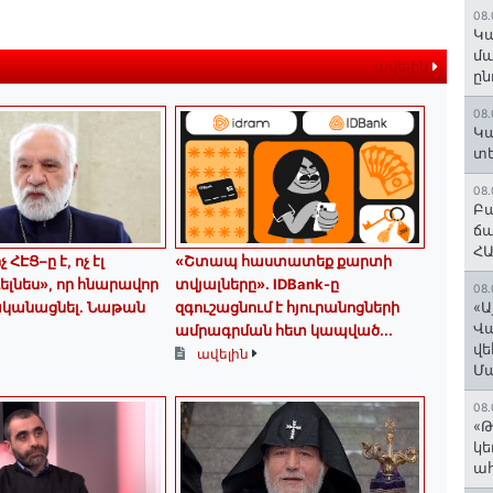
08.
Կա
մա
ավելին
ըն
08.
Կա
տե
08.
Բա
ճա
ՀԱ
 ՀԷՑ–ը է, ոչ էլ
«Շտապ հաստատեք քարտի
ելնես», որ հնարավոր
տվյալները»․ IDBank-ը
08.
ականացնել. Նաթան
զգուշացնում է հյուրանոցների
«Ա
Վ
ամրագրման հետ կապված...
վե
ավելին
Մ
08.
«Թ
կե
ահ