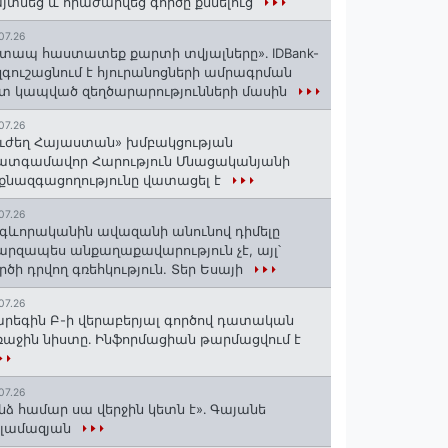
յտնեց և հրաժարվեց գործը քննելուց
07.26
տապ հաստատեք քարտի տվյալները»․ IDBank-
զգուշացնում է հյուրանոցների ամրագրման
տ կապված զեղծարարությունների մասին
07.26
ւժեղ Հայաստան» խմբակցության
ատգամավոր Հարություն Մնացականյանի
քնազգացողությունը վատացել է
07.26
գևորականին ավազանի անունով դիմելը
րզապես անքաղաքավարություն չէ, այլ՝
րծի դրվող գռեհկություն. Տեր Եսայի
07.26
րեգին Բ-ի վերաբերյալ գործով դատական
աջին նիստը․ Ինֆորմացիան թարմացվում է
07.26
նձ համար սա վերջին կետն է»․ Գայանե
սլամազյան