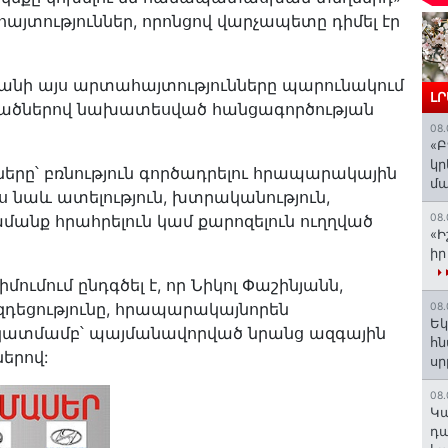
ություններ, որոնցով վարչապետը դիմել էր
նի այս արտահայտությունները պարունակում
Լ
դվածներով նախատեսված հանցագործության
08.
«Բ
կր
երը՝ բռնություն գործադրելու հրապարակային
մա
ես նաև ատելություն, խտրականություն,
մանք հրահրելուն կամ քարոզելուն ուղղված
08.
«Ի
իր
ւմում ընդգծել է, որ Նիկոլ Փաշինյանն,
դեցությունը, հրապարակայնորեն
08.
Եկ
 նկատմամբ՝ պայմանավորված նրանց ազգային
հն
երով:
ս
08.
️Կ
դա