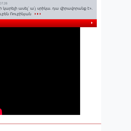
07.26
ի կարելի ասել՝ ա՛յ սրիկա․ դա վիրավորանք է»․
ւբեն Ռուբինյան