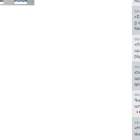
հա
08.
«Շ
ը 
հե
08.
«Ո
պ
ին
08.
Հո
պա
գո
08.
Գա
առ
08.
«Ի
Ա