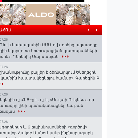
ՐԱՀՈՍ
07.26
ԴԽ-ի նախագահին ՍՄՍ-ով գործից ազատողը
կին կգորգոռա կոռուպացված դատարանների
սին». Դերենիկ Մալխասյան
07.26
շխանությունը քայլեր է ձեռնարկում Եկեղեցին
 կամքին հպատակեցնելու համար»․ Գարեգին Բ
07.26
եղեցին ոչ ՀԷՑ–ը է, ոչ էլ «Մուլտի Ուելնես», որ
արավոր լինի պետականացնել. Նաթան
րբազան
07.26
աթողիկոսի և 6 եպիսկոպոսների «գործով»
տավոր Հակոբ Մանուկյանը ինքնաբացարկ