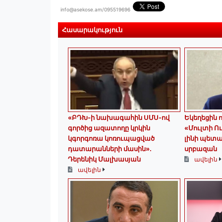
info@asekose.am/095519696
Հասարակություն
«ԲԴԽ-ի նախագահին ՍՄՍ-ով
Եկեղեցին ոչ
գործից ազատողը կրկին
«Մուլտի Ու
կգորգոռա կոռուպացված
լինի պետ
դատարանների մասին».
սրբազան
Դերենիկ Մալխասյան
ավելին
ավելին