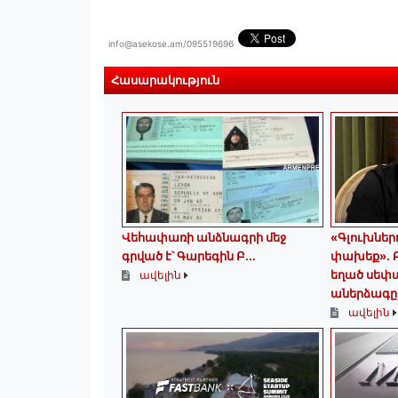
info@asekose.am/095519696
Հասարակություն
Վեհափառի անձնագրի մեջ
«Գլուխներ
գրված է՝ Գարեգին Բ...
փախեք»․ 
եղած սեփ
ավելին
աներձագը 
ավելին