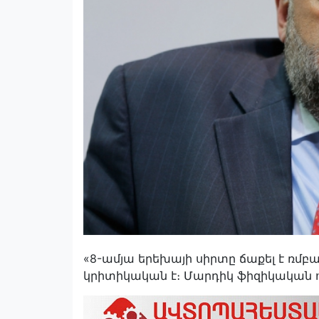
«8-ամյա երեխայի սիրտը ճաքել է ռմբ
կրիտիկական է։ Մարդիկ ֆիզիկական ոչն