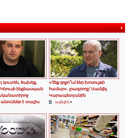
ավելին
դ կուտեն, ծախեք,
«Չեք զղջո՞ւմ ձեր խոսույթի
Բոնուսի ինքնասպան
համար»․ լրագրողը՝ Սամվել
ականատիրոջ
Կարապետյանին
անուններ է տալիս
ավելին