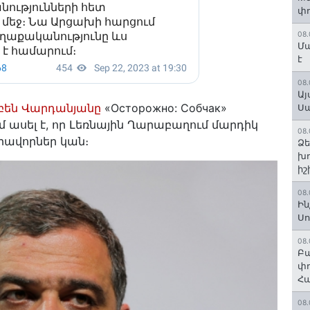
փո
08.
Մա
է
08.
Այ
են Վարդանյանը
«Осторожно: Собчак»
Ս
 ասել է, որ Լեռնային Ղարաբաղում մարդիկ
08.
րավորներ կան։
Ձե
խո
իշ
08.
Ին
Սո
08.
Բա
փո
Հա
08.