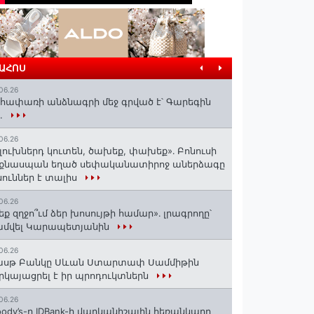
ՐԱՀՈՍ
06.26
հափառի անձնագրի մեջ գրված է՝ Գարեգին
..
06.26
լուխներդ կուտեն, ծախեք, փախեք»․ Բոնուսի
նքնասպան եղած սեփականատիրոջ աներձագը
ուններ է տալիս
06.26
եք զղջո՞ւմ ձեր խոսույթի համար»․ լրագրողը՝
ամվել Կարապետյանին
06.26
ասթ Բանկը Սևան Ստարտափ Սամմիթին
րկայացրել է իր պրոդուկտներն
06.26
ody’s-ը IDBank-ի վարկանիշային հեռանկարը