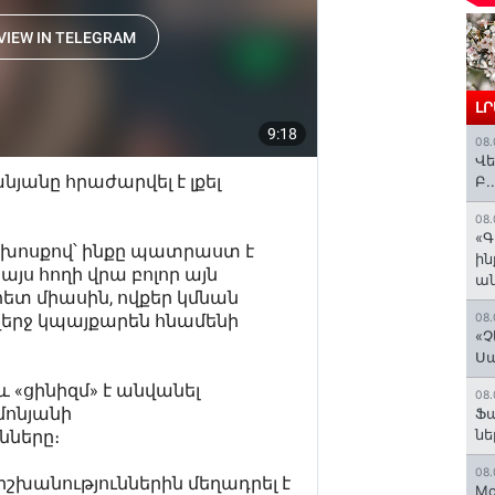
Լ
08.
Վե
Բ.
08.
«Գ
ի
ան
08.
«Չ
Ս
08.
Ֆ
նե
08.
Mo