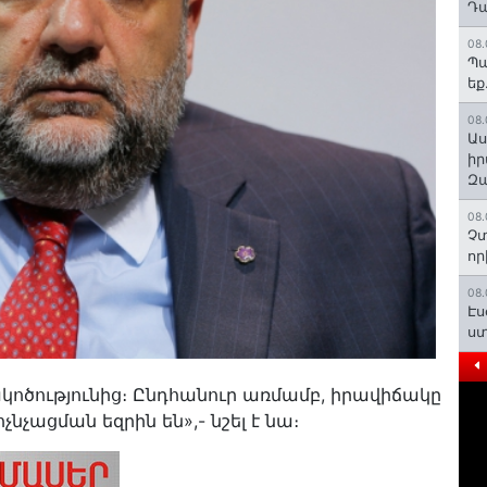
Դա
08.
Պա
եք
08.
Աս
իր
Զա
08.
Չտ
որ
08.
Էս
ստ
ակոծությունից։ Ընդհանուր առմամբ, իրավիճակը
չացման եզրին են»,- նշել է նա։