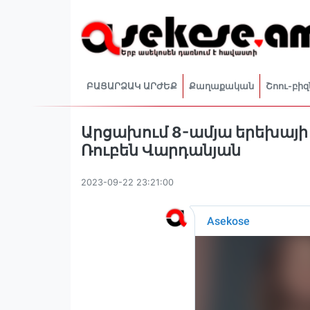
ԲԱՑԱՐՁԱԿ ԱՐԺԵՔ
Քաղաքական
Շոու-բիզ
Արցախում 8-ամյա երեխայի ս
Ռուբեն Վարդանյան
2023-09-22 23:21:00