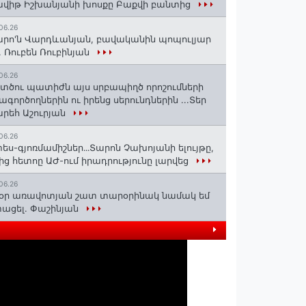
վիթ Իշխանյանի խոսքը Բաքվի բանտից
06.26
րո'ն Վարդևանյան, բավականին պոպուլյար
. Ռուբեն Ռուբինյան
06.26
տծու պատիժն այս սրբապիղծ որոշումների
ագործողներին ու իրենց սերունդներին ...Տեր
րեհ Աշուրյան
06.26
ես-գյոռմամիշներ․․․Տարոն Չախոյանի ելույթը,
ից հետոը ԱԺ-ում իրադրությունը լարվեց
06.26
օր առավոտյան շատ տարօրինակ նամակ եմ
ացել. Փաշինյան