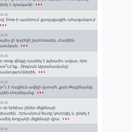
խել է դրականի
06.26
զ՝ Elola-ի պանրում․ քաղաքացին ահազանգում
06.26
սպես չի կարելի շարունակել․․․Համբիկ
ասունյան
06.26
ր օրոք զենքը դարձել է թշնամու ավար, դեռ
սո՞ւմ եք...Տիգրան Աբրահամյանը՝
խանություններին
06.26
չո՞ւ է Հաջիևն ավելի վստահ, քան Փաշինյանը․
ւրեն Սուրենյանց
06.26
 որ երեխա լիներ մեքենայի
խարեն...Երևանում ծառը կոտրվել և ընկել է
սմիկ Խոջյանի մեքենայի վրա
06.26