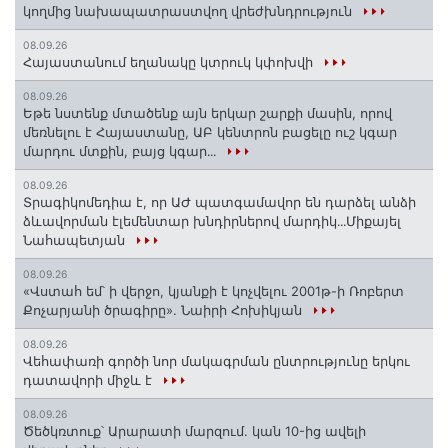
կողմից նախապատրաստվող վրեժխնդրություն
08.09.26
Հայաստանում եղանակը կտրուկ կփոխվի
08.09.26
Եթե նստենք մտածենք այն երկար շարքի մասին, որով
մեռնելու է Հայաստանը, ԱԲ կենտրոն բացելը ուշ կգար
մարդու մտքին, բայց կգար․․․
08.09.26
Տրագիկոմեդիա է, որ ԱԺ պատգամավոր են դարձել անձի
ձևավորման էլեմենտար խնդիրներով մարդիկ․․․Միքայել
Նահապետյան
08.09.26
«Վստահ եմ՝ ի վերջո, կյանքի է կոչվելու 2001թ-ի Ռոբերտ
Քոչարյանի ծրագիրը». Նաիրի Հոխիկյան
08.09.26
Վեհափառի գործի նոր մակագրման ընտրությունը երկու
դատավորի միջև է
08.09.26
Ծեծկռտուք՝ Արարատի մարզում. կան 10-ից ավելի