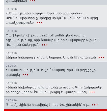
վիրավորներ
08.09.26
«Մշակութային բարդակ Երևանի կենտրոնում...
Աղանդավորների քարոզից մինչև` ամենաէժան ռաբիզ
երաժշտություն»
08.09.26
Փաշինյանը մի բան է ուզում՝ ամեն գնով պահել
իշխանությունը, որի համար պիտի բավարարի Ալիևին․․․
Վարդան Հակոբյան
08.09.26
Նիկոլը հոնարարը տվել է եղբորս․․․Արփի Սիրադեղյան
08.09.26
Խայտառակություն․․․Ինչու՞ Մարսել-Երևան թռիչքը չի
կայացել
08.09.26
«Ֆելոն հիվանդանոցից պոնչիկ ա ուզել». Գոռ Հակոբյանը
իր ձեռքով որդու համար պոնչիկ է պատրաստել
08.09.26
Թրամը Ալիևին հրավիրել է, իսկ Փաշինյանին՝ ո՞չ․․․