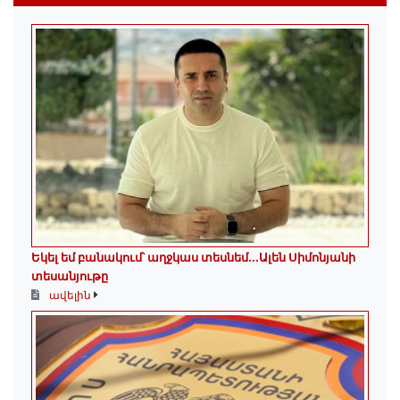
Եկել եմ բանակում՝ աղջկաս տեսնեմ․․․Ալեն Սիմոնյանի
տեսանյութը
ավելին