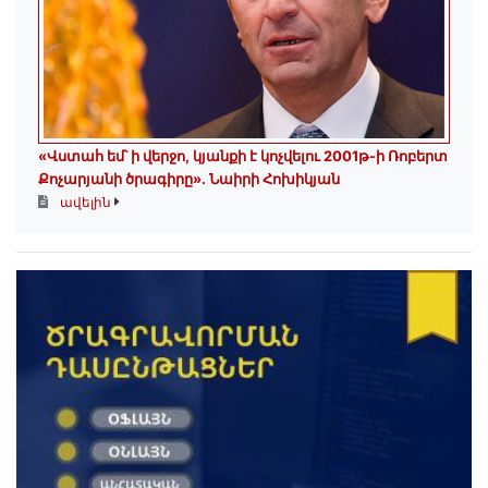
«Վստահ եմ՝ ի վերջո, կյանքի է կոչվելու 2001թ-ի Ռոբերտ
Քոչարյանի ծրագիրը». Նաիրի Հոխիկյան
ավելին