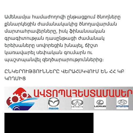
Ամենամյա համաժողովի ընթացքում ծնողները
քննարկեցին ժամանակակից ծնողավարման
մարտահրավերները, իսկ ֆինանսական
գրագիտության դասընթացի ժամանակ
երեխաները սովորեցին խնայել, ճիշտ
կառավարել սեփական գումարն ու
պաշտպանվել զեղծարարություններից։
ԸՆԿԵՐՈՒԹՅՈՒՆՆԵՐԸ ՎԵՐԱՀՍԿՎՈՒՄ ԵՆ ՀՀ ԿԲ
ԿՈՂՄԻՑ