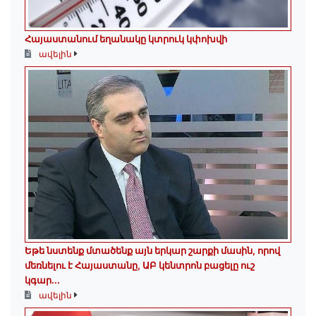
Հայաստանում եղանակը կտրուկ կփոխվի
ավելին
Եթե նստենք մտածենք այն երկար շարքի մասին, որով
մեռնելու է Հայաստանը, ԱԲ կենտրոն բացելը ուշ
կգար...
ավելին