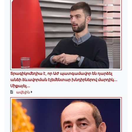
Տրագիկոմեդիա է, որ ԱԺ պատգամավոր են դարձել
անձի ձևավորման էլեմենտար խնդիրներով մարդիկ․․․
Միքայել...
ավելին