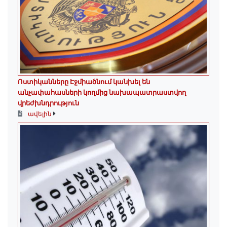
Ոստիկանները Էջմիածնում կանխել են
անչափահասների կողմից նախապատրաստվող
վրեժխնդրություն
ավելին