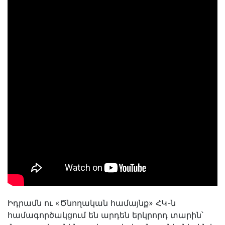
Իդրամն ու «Ծնողական համայնք» ՀԿ-ն
համագործակցում են արդեն երկրորդ տարին՝