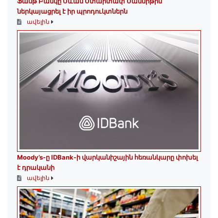
Ֆասթ Բանկը Սևան Ստարտափ Սամմիթին
ներկայացրել է իր պրոդուկտներն
ավելին
Moody’s-ը IDBank-ի վարկանիշային հեռանկարը փոխել
է դրականի
ավելին