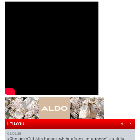
ԼՐԱՀՈՍ
08.06.26
«Չեք զղջո՞ւմ ձեր խոսույթի համար»․ լրագրողը՝ Սամվել