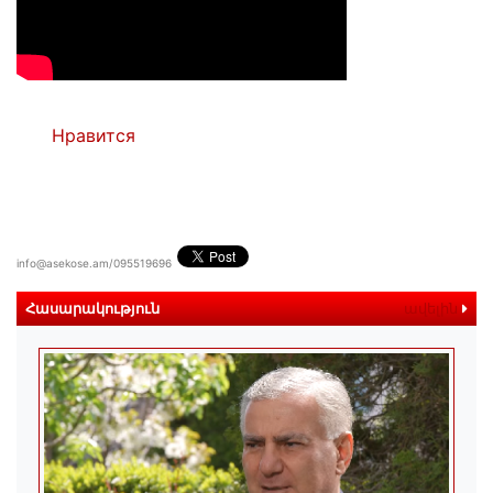
Нравится
info@asekose.am/095519696
Հասարակություն
ավելին