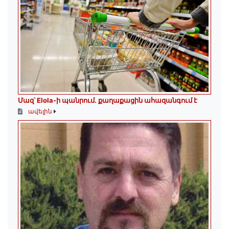
Մազ՝ Elola-ի պանրում․ քաղաքացին ահազանգում է
ավելին