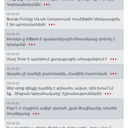
Կարապետյանին
08.06.26
Ֆասթ Բանկը Սևան Ստարտափ Սամմիթին ներկայացրել
է իր պրոդուկտներն
08.06.26
Moody’s-ը IDBank-ի վարկանիշային հեռանկարը փոխել է
դրականի
08.06.26
Մազ՝ Elola-ի պանրում․ քաղաքացին ահազանգում է
08.06.26
Այսպես չի կարելի շարունակել․․․Համբիկ Սասունյան
08.06.26
Ձեր օրոք զենքը դարձել է թշնամու ավար, դեռ խոսո՞ւմ
եք...Տիգրան Աբրահամյանը՝ իշխանություններին
08.06.26
Ինչո՞ւ է Հաջիևն ավելի վստահ, քան Փաշինյանը․ Սուրեն
Սուրենյանց
08.06.26