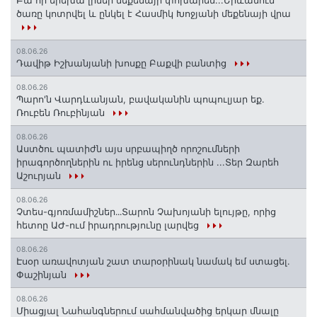
Բա որ երեխա լիներ մեքենայի փոխարեն...Երևանում
ծառը կոտրվել և ընկել է Հասմիկ Խոջյանի մեքենայի վրա
08.06.26
Դավիթ Իշխանյանի խոսքը Բաքվի բանտից
08.06.26
Պարո'ն Վարդևանյան, բավականին պոպուլյար եք.
Ռուբեն Ռուբինյան
08.06.26
Աստծու պատիժն այս սրբապիղծ որոշումների
իրագործողներին ու իրենց սերունդներին ...Տեր Զարեհ
Աշուրյան
08.06.26
Չտես-գյոռմամիշներ․․․Տարոն Չախոյանի ելույթը, որից
հետոը ԱԺ-ում իրադրությունը լարվեց
08.06.26
Էսօր առավոտյան շատ տարօրինակ նամակ եմ ստացել.
Փաշինյան
08.06.26
Միացյալ Նահանգներում սահմանվածից երկար մնալը