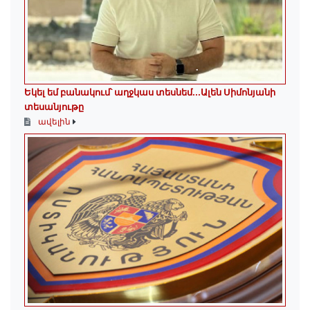
Եկել եմ բանակում՝ աղջկաս տեսնեմ․․․Ալեն Սիմոնյանի
տեսանյութը
ավելին