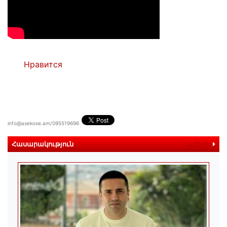
Нравится
info@asekose.am/095519696
Հասարակություն
ավելին