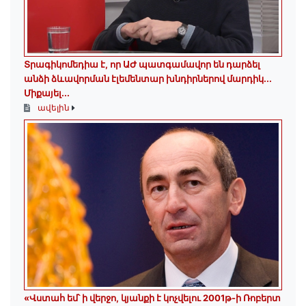
Տրագիկոմեդիա է, որ ԱԺ պատգամավոր են դարձել
անձի ձևավորման էլեմենտար խնդիրներով մարդիկ․․․
Միքայել...
ավելին
«Վստահ եմ՝ ի վերջո, կյանքի է կոչվելու 2001թ-ի Ռոբերտ