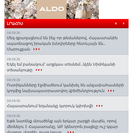
ԼՐԱՀՈՍ
08.09.26
Մեզ զբաղացնում են ինչ-որ թեմաներով, Հայաստանին
սպառնացող իրական խնդիրները հետևյալն են․․․
Մարուքյան
08.09.26
Եկել եմ բանակում՝ աղջկաս տեսնեմ․․․Ալեն Սիմոնյանի
տեսանյութը
08.09.26
Ոստիկանները Էջմիածնում կանխել են անչափահասների
կողմից նախապատրաստվող վրեժխնդրություն
08.09.26
Հայաստանում եղանակը կտրուկ կփոխվի
08.09.26
Եթե նստենք մտածենք այն երկար շարքի մասին, որով
մեռնելու է Հայաստանը, ԱԲ կենտրոն բացելը ուշ կգար
մարդու մտքին, բայց կգար․․․