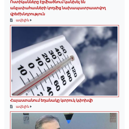
Ոստիկանները Էջմիածնում կանխել են
անչափահասների կողմից նախապատրաստվող
վրեժխնդրություն
ավելին
Հայաստանում եղանակը կտրուկ կփոխվի
ավելին