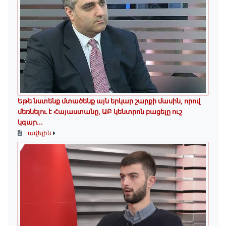
Եթե նստենք մտածենք այն երկար շարքի մասին, որով
մեռնելու է Հայաստանը, ԱԲ կենտրոն բացելը ուշ
կգար...
ավելին