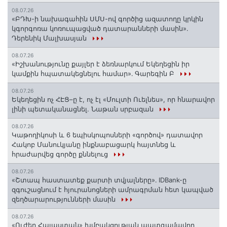
08.07.26
«ԲԴԽ-ի նախագահին ՍՄՍ-ով գործից ազատողը կրկին
կգորգոռա կոռուպացված դատարանների մասին».
Դերենիկ Մալխասյան
08.07.26
«Իշխանությունը քայլեր է ձեռնարկում Եկեղեցին իր
կամքին հպատակեցնելու համար»․ Գարեգին Բ
08.07.26
Եկեղեցին ոչ ՀԷՑ–ը է, ոչ էլ «Մուլտի Ուելնես», որ հնարավոր
լինի պետականացնել. Նաթան սրբազան
08.07.26
️Կաթողիկոսի և 6 եպիսկոպոսների «գործով» դատավոր
Հակոբ Մանուկյանը ինքնաբացարկ հայտնեց և
հրաժարվեց գործը քննելուց
08.07.26
«Շտապ հաստատեք քարտի տվյալները»․ IDBank-ը
զգուշացնում է հյուրանոցների ամրագրման հետ կապված
զեղծարարությունների մասին
08.07.26
«Ուժեղ Հայաստան» խմբակցության պատգամավոր