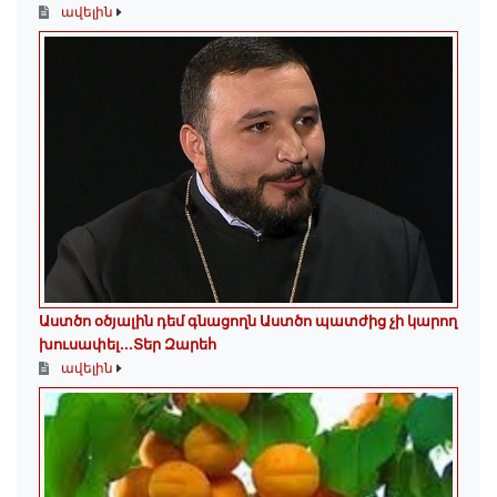
ավելին
Աստծո օծյալին դեմ գնացողն Աստծո պատժից չի կարող
խուսափել․․․Տեր Զարեհ
ավելին