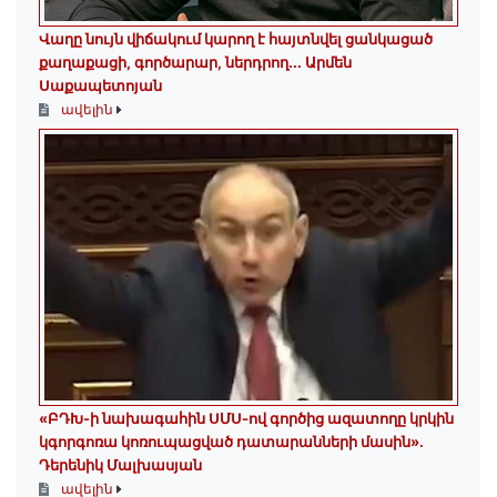
Վաղը նույն վիճակում կարող է հայտնվել ցանկացած
քաղաքացի, գործարար, ներդրող.․․ Արմեն
Սաքապետոյան
ավելին
«ԲԴԽ-ի նախագահին ՍՄՍ-ով գործից ազատողը կրկին
կգորգոռա կոռուպացված դատարանների մասին».
Դերենիկ Մալխասյան
ավելին