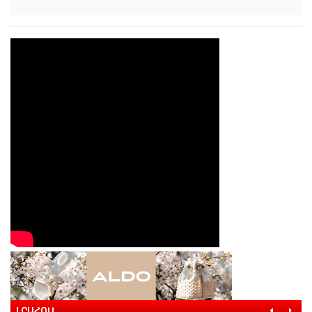
ԼՐԱՀՈՍ