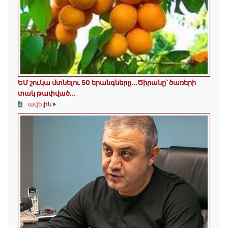
ԵՄ շուկա մտնելու 50 երանգները․․․Ծիրանը՝ ծառերի
տակ թափված․․․
ավելին