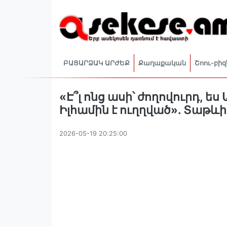
ԲԱՑԱՐՁԱԿ ԱՐԺԵՔ
Քաղաքական
Շոու-բիզ
«Է՞լ ոնց ասի՝ ժողովուրդ, ես
Իլհամին է ուղղված». Տաթև
2026-05-19 20:25:00