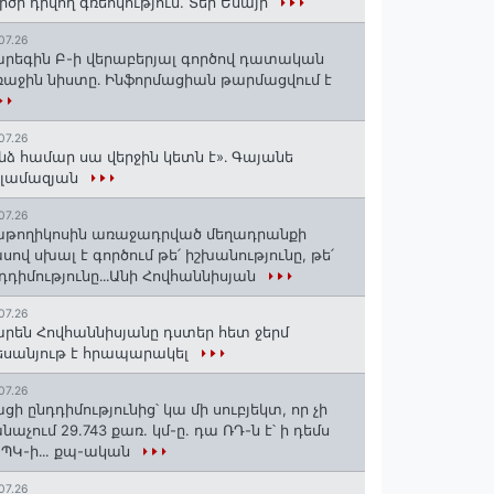
րծի դրվող գռեհկություն. Տեր Եսայի
07.26
րեգին Բ-ի վերաբերյալ գործով դատական
աջին նիստը․ Ինֆորմացիան թարմացվում է
07.26
նձ համար սա վերջին կետն է»․ Գայանե
սլամազյան
07.26
թողիկոսին առաջադրված մեղադրանքի
սով սխալ է գործում թե՛ իշխանությունը, թե՛
դդիմությունը․․․Անի Հովհաննիսյան
07.26
րեն Հովհաննիսյանը դստեր հետ ջերմ
սանյութ է հրապարակել
07.26
ցի ընդդիմությունից՝ կա մի սուբյեկտ, որ չի
նաչում 29.743 քառ. կմ-ը. դա ՌԴ-ն է՝ ի դեմս
ՊԿ-ի․․. քպ-ական
07.26