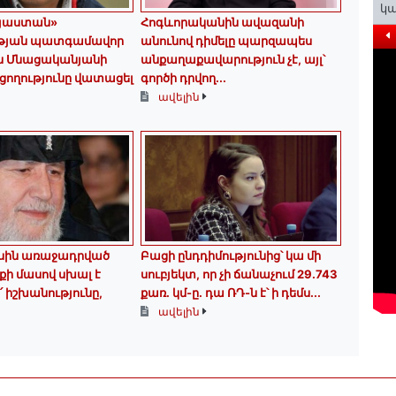
կա
այաստան»
Հոգևորականին ավազանի
թյան պատգամավոր
անունով դիմելը պարզապես
ւն Մնացականյանի
անքաղաքավարություն չէ, այլ՝
ողությունը վատացել
գործի դրվող...
ավելին
սին առաջադրված
Բացի ընդդիմությունից՝ կա մի
ի մասով սխալ է
սուբյեկտ, որ չի ճանաչում 29.743
՛ իշխանությունը,
քառ. կմ-ը. դա ՌԴ-ն է՝ ի դեմս...
ավելին