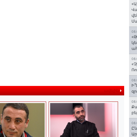
«Ա
Վ
վե
Մ
08.
«Թ
կե
ահ
08.
«Չ
Ռո
08.
Ի՞
ավելին
զր
08.
Քա
բե
08.
Ըն
Ար