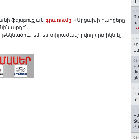
գո
08.
Գա
նի ֆեյսբուքյան
գրառումը.
«Արցախի հարցերը
առ
նին արդեն․․․
իևի թեկնածուն եմ, ես տիրաժավորվող սրտիկն էլ
08.
«Ի
Ա
08.
Կա
մա
ըն
08.
Կա
տե
08.
Բա
ճա
ՀԱ
08.