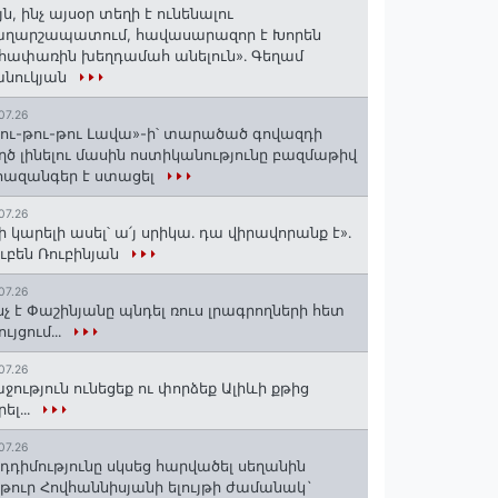
յն, ինչ այսօր տեղի է ունենալու
աղարշապատում, հավասարազոր է Խորեն
հափառին խեղդամահ անելուն»․ Գեղամ
անուկյան
07.26
ու-թու-թու Լավա»-ի՝ տարածած գովազդի
ղծ լինելու մասին ոստիկանությունը բազմաթիվ
ազանգեր է ստացել
07.26
ի կարելի ասել՝ ա՛յ սրիկա․ դա վիրավորանք է»․
ւբեն Ռուբինյան
07.26
նչ է Փաշինյանը պնդել ռուս լրագրողների հետ
ույցում․․․
07.26
ջություն ունեցեք ու փորձեք Ալիևի քթից
րել․․․
07.26
դդիմությունը սկսեց հարվածել սեղանին
թուր Հովհաննիսյանի ելույթի ժամանակ`