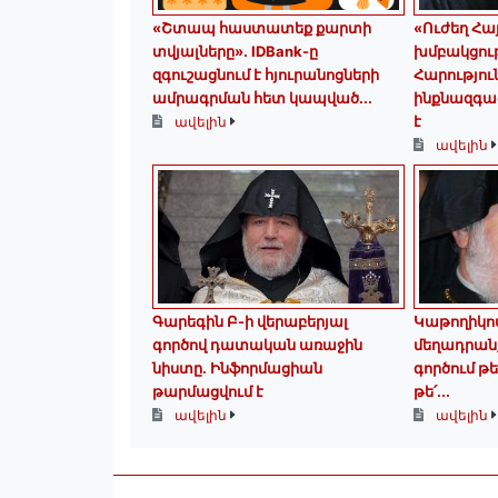
«Շտապ հաստատեք քարտի
«Ուժեղ Հ
տվյալները»․ IDBank-ը
խմբակցու
զգուշացնում է հյուրանոցների
Հարությո
ամրագրման հետ կապված...
ինքնազգաց
է
ավելին
ավելին
Գարեգին Բ-ի վերաբերյալ
Կաթողիկո
գործով դատական առաջին
մեղադրանք
նիստը․ Ինֆորմացիան
գործում թե
թարմացվում է
թե՛...
ավելին
ավելին