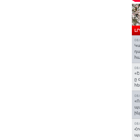
Լ
08.
️Կ
դա
հա
08.
«Շ
ը 
հե
08.
«Ո
պ
ին
08.
Հո
պա