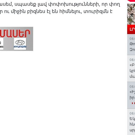
ին ասեմ, սպասեք լավ փոփոխությունների, որ փող
ր ու միջին բիզնես էլ են հիմնելու, տուրիզմն է
Լ
08.
Թո
Զ
08.
«Բ
կր
մա
08.
«Ի
իր
08.
Եկ
հն
ս