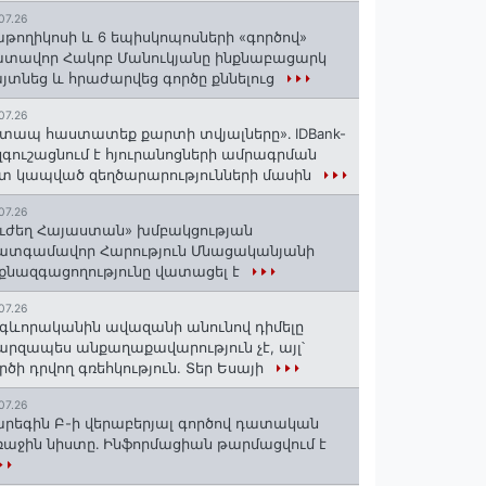
07.26
աթողիկոսի և 6 եպիսկոպոսների «գործով»
տավոր Հակոբ Մանուկյանը ինքնաբացարկ
յտնեց և հրաժարվեց գործը քննելուց
07.26
տապ հաստատեք քարտի տվյալները»․ IDBank-
զգուշացնում է հյուրանոցների ամրագրման
տ կապված զեղծարարությունների մասին
07.26
ւժեղ Հայաստան» խմբակցության
ատգամավոր Հարություն Մնացականյանի
քնազգացողությունը վատացել է
07.26
գևորականին ավազանի անունով դիմելը
րզապես անքաղաքավարություն չէ, այլ՝
րծի դրվող գռեհկություն. Տեր Եսայի
07.26
րեգին Բ-ի վերաբերյալ գործով դատական
աջին նիստը․ Ինֆորմացիան թարմացվում է