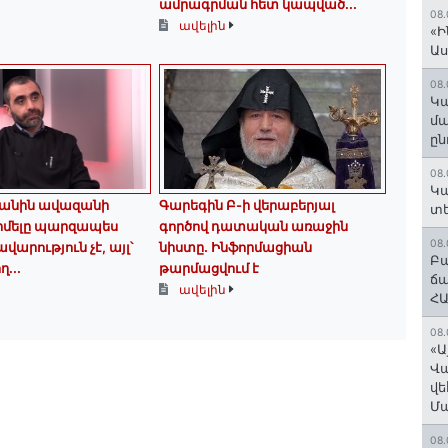
ամրագրման հետ կապված...
08.
ավելին
«Ի
Ա
08.
Կա
մա
ըն
08.
Կա
անին ավազանի
Գարեգին Բ-ի վերաբերյալ
տե
իմելը պարզապես
գործով դատական առաջին
08.
արություն չէ, այլ՝
նիստը․ Ինֆորմացիան
Բա
ղ...
թարմացվում է
ճա
ավելին
ՀԱ
08.
«Ա
Վ
վե
Մ
08.