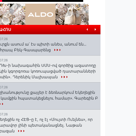
ՐԱՀՈՍ
07.26
ւրքն ասում ա՝ էս պիտի անես, անում են․․․
ոհրապ Բեկ-Գասպարենց
07.26
ԴԽ-ի նախագահին ՍՄՍ-ով գործից ազատողը
կին կգորգոռա կոռուպացված դատարանների
սին». Դերենիկ Մալխասյան
07.26
շխանությունը քայլեր է ձեռնարկում Եկեղեցին
 կամքին հպատակեցնելու համար»․ Գարեգին Բ
07.26
եղեցին ոչ ՀԷՑ–ը է, ոչ էլ «Մուլտի Ուելնես», որ
արավոր լինի պետականացնել. Նաթան
րբազան