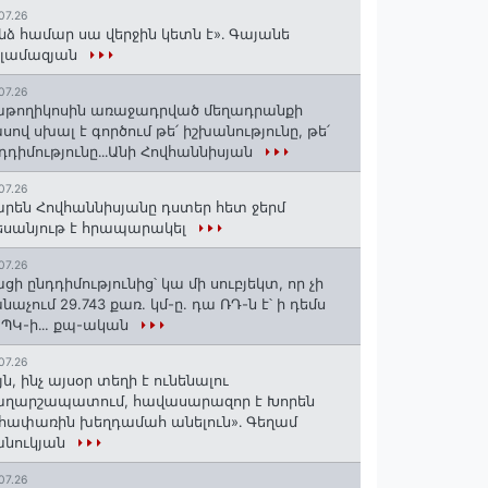
07.26
նձ համար սա վերջին կետն է»․ Գայանե
սլամազյան
07.26
թողիկոսին առաջադրված մեղադրանքի
սով սխալ է գործում թե՛ իշխանությունը, թե՛
դդիմությունը․․․Անի Հովհաննիսյան
07.26
րեն Հովհաննիսյանը դստեր հետ ջերմ
սանյութ է հրապարակել
07.26
ցի ընդդիմությունից՝ կա մի սուբյեկտ, որ չի
նաչում 29.743 քառ. կմ-ը. դա ՌԴ-ն է՝ ի դեմս
ՊԿ-ի․․. քպ-ական
07.26
յն, ինչ այսօր տեղի է ունենալու
աղարշապատում, հավասարազոր է Խորեն
հափառին խեղդամահ անելուն»․ Գեղամ
անուկյան
07.26