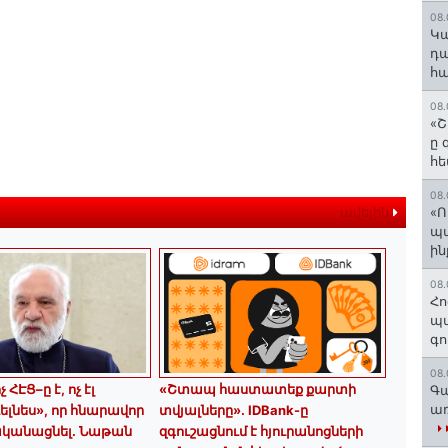
08.
️Կ
դա
հա
08.
«Շ
ը 
հե
08.
«Ո
ավելին
պ
ին
08.
Հո
պա
գո
08.
 ՀԷՑ–ը է, ոչ էլ
«Շտապ հաստատեք քարտի
Գա
առ
ելնես», որ հնարավոր
տվյալները»․ IDBank-ը
ականացնել. Նաթան
զգուշացնում է հյուրանոցների