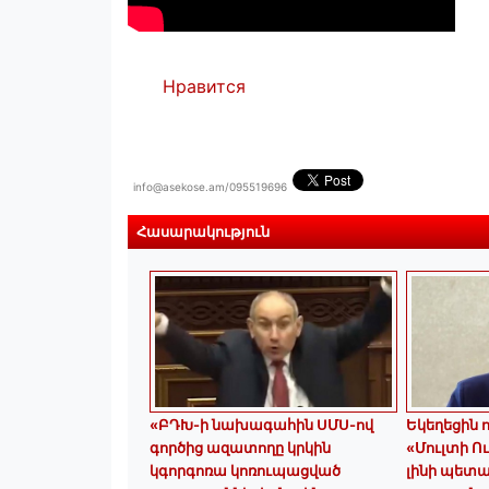
Нравится
info@asekose.am/095519696
Հասարակություն
«ԲԴԽ-ի նախագահին ՍՄՍ-ով
Եկեղեցին ոչ
գործից ազատողը կրկին
«Մուլտի Ու
կգորգոռա կոռուպացված
լինի պետ