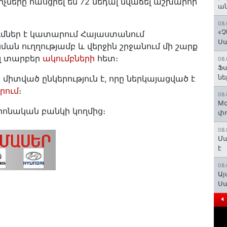
ները հասցրել են 72 մեդալ նվաճել աշխարհի
ան
08.
«Չ
մներ է կատարում Հայաստանում
Ս
 ուղղությամբ և վերջին շրջանում մի շարք
ել տարբեր
ակումբների
հետ։
08.
Ֆ
նե
միտված ընկերություն է, որը ներկայացված է
րում
։
08.
Mo
րոնական բանկի կողմից։
փո
08.
Մա
է
08.
Այ
Ս