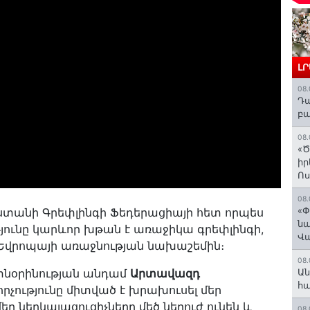
Լ
08.
Դա
բա
08.
«Ծ
իր
Ո
08.
«Փ
աստանի Գրեփլինգի Ֆեդերացիայի հետ որպես
նա
թյունը կարևոր խթան է առաջիկա գրեփլինգի,
Վ
Եվրոպայի առաջնության նախաշեմին։
08.
տնօրինության անդամ
Արտավազդ
Ան
հ
որչությունը միտված է խրախուսել մեր
ր ներկայացուցիչները մեծ ներուժ ունեն և
08.