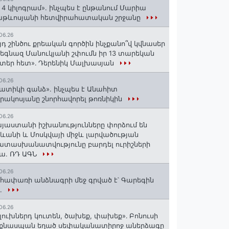
 4 կիլոգրամ». ինչպես է ընթանում Մարիա
աթևոսյանի հետվիրահատական շրջանը
06.26
յդ շինծու քրեական գործին ինչքանո՞վ կվնասեր
եգնազ Մանուկյանի շփումն իր 13 տարեկան
տեր հետ»․ Դերենիկ Մալխասյան
06.26
ատիկի գանձ». ինչպես է Անահիտ
րակոսյանը շնորհավորել թոռնիկին
06.26
յաստանի իշխանությունները փորձում են
ևանի և Մոսկվայի միջև լարվածության
տասխանատվությունը բարդել ուրիշների
ա. ՌԴ ԱԳՆ
06.26
հափառի անձնագրի մեջ գրված է՝ Գարեգին
..
06.26
լուխներդ կուտեն, ծախեք, փախեք»․ Բոնուսի
նքնասպան եղած սեփականատիրոջ աներձագը