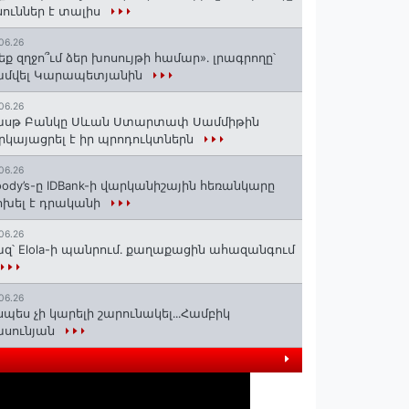
ուններ է տալիս
06.26
եք զղջո՞ւմ ձեր խոսույթի համար»․ լրագրողը՝
ամվել Կարապետյանին
06.26
ասթ Բանկը Սևան Ստարտափ Սամմիթին
րկայացրել է իր պրոդուկտներն
06.26
ody’s-ը IDBank-ի վարկանիշային հեռանկարը
խել է դրականի
06.26
զ՝ Elola-ի պանրում․ քաղաքացին ահազանգում
06.26
սպես չի կարելի շարունակել․․․Համբիկ
ասունյան