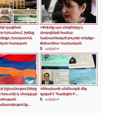
նի կազինոն
«Փոխեք այդ տնկիները և
որ Երևանում, իրենց
փողոցների համար
 ներքո, խաղատուն
նախատեսված բույսեր տնկեք».
սկան Սարգսյան
Քրիստինա Վարդանյան
ավելին
ի իշխանությունները
Վեհափառի անձնագրի մեջ
ն Երևանի և Մոսկվայի
գրված է՝ Գարեգին Բ...
ածության
ավելին
ատվությունը...