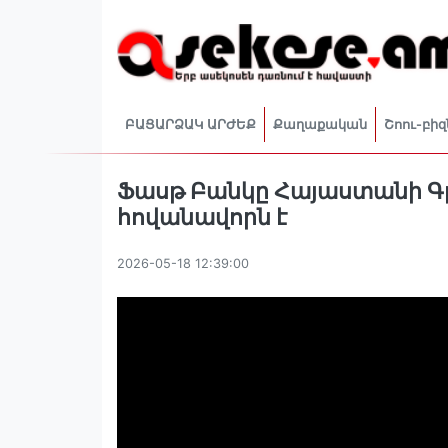
ԲԱՑԱՐՁԱԿ ԱՐԺԵՔ
Քաղաքական
Շոու-բիզ
Ֆասթ Բանկը Հայաստանի Գր
հովանավորն է
2026-05-18 12:39:00