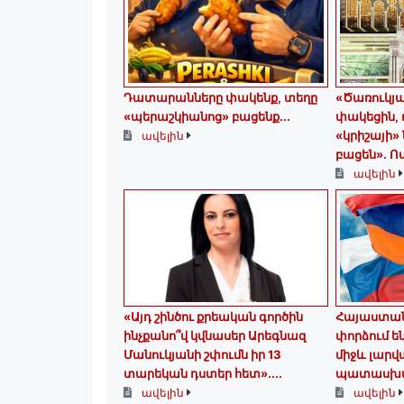
Դատարանները փակենք, տեղը
«Ծառուկյա
«պերաշկիանոց» բացենք․․․
փակեցին, 
«կրիշայի»
ավելին
բացեն»․ Ո
ավելին
«Այդ շինծու քրեական գործին
Հայաստան
ինչքանո՞վ կվնասեր Արեգնազ
փորձում ե
Մանուկյանի շփումն իր 13
միջև լարվ
տարեկան դստեր հետ»․...
պատասխան
ավելին
ավելին