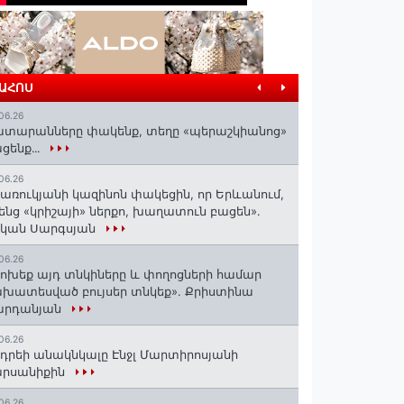
ՐԱՀՈՍ
06.26
տարանները փակենք, տեղը «պերաշկիանոց»
ցենք․․․
06.26
առուկյանի կազինոն փակեցին, որ Երևանում,
ենց «կրիշայի» ներքո, խաղատուն բացեն»․
սկան Սարգսյան
06.26
ոխեք այդ տնկիները և փողոցների համար
խատեսված բույսեր տնկեք». Քրիստինա
արդանյան
06.26
դրեի անակնկալը Էնջլ Մարտիրոսյանի
արսանիքին
06.26