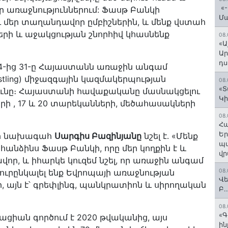
«-
եր առաջնություններում: Ֆասթ Բանկի
Մ
ւ մեր տաղանդավոր ըմբիշներին, և մենք վստահ
րի և աջակցության շնորհիվ կհասնենք
08.
«Ա
Ար
դս
 24-ից 31-ը Հայաստանն առաջին անգամ
restling) միջազգային կազմակերպության
08.
«Տ
ւնը։ Հայաստանի հավաքականը մասնակցելու
Կի
երի , 17 և 20 տարեկանների, մեծահասակների
08.
Հա
Եր
յի նախագահ
Սարգիս Բազինյանը
նշել է․ «Մենք
պա
հանձինս Ֆասթ Բանկի, որը մեր կողքին է և
վր
վոր, և իհարկե կուզեմ նշել, որ առաջին անգամ
ուրընկալել ենք Եվրոպայի առաջնության
08.
Վե
, այն է՝ գրեփլինգ, պանկրատիոն և սիրողական
Բ.
08.
«Գ
ցիան գործում է 2020 թվականից, այս
ի