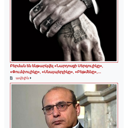
Բերման են ենթարկվել «Նարդոսցի Սերգուլիկը»,
«Փումփուլիկը», «Սնայպերչիկը», «Բեթմենը»,...
ավելին