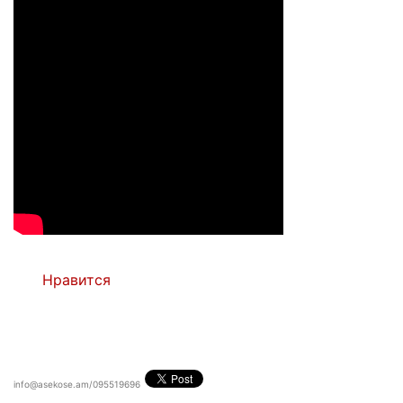
Нравится
info@asekose.am/095519696