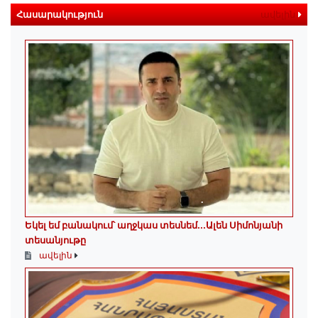
Հասարակություն
ավելին
Եկել եմ բանակում՝ աղջկաս տեսնեմ․․․Ալեն Սիմոնյանի
տեսանյութը
ավելին