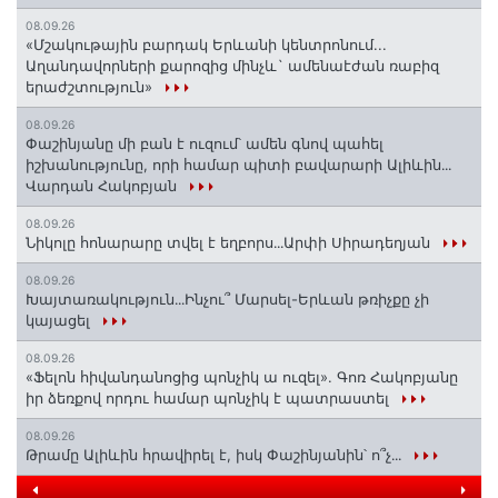
08.09.26
«Մշակութային բարդակ Երևանի կենտրոնում...
Աղանդավորների քարոզից մինչև` ամենաէժան ռաբիզ
երաժշտություն»
08.09.26
Փաշինյանը մի բան է ուզում՝ ամեն գնով պահել
իշխանությունը, որի համար պիտի բավարարի Ալիևին․․․
Վարդան Հակոբյան
08.09.26
Նիկոլը հոնարարը տվել է եղբորս․․․Արփի Սիրադեղյան
08.09.26
Խայտառակություն․․․Ինչու՞ Մարսել-Երևան թռիչքը չի
կայացել
08.09.26
«Ֆելոն հիվանդանոցից պոնչիկ ա ուզել». Գոռ Հակոբյանը
իր ձեռքով որդու համար պոնչիկ է պատրաստել
08.09.26
Թրամը Ալիևին հրավիրել է, իսկ Փաշինյանին՝ ո՞չ․․․