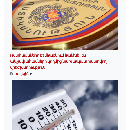
Ոստիկանները Էջմիածնում կանխել են
անչափահասների կողմից նախապատրաստվող
վրեժխնդրություն
ավելին