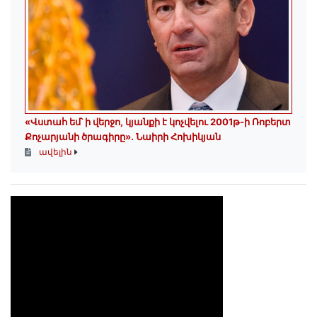
«Վստահ եմ՝ ի վերջո, կյանքի է կոչվելու 2001թ-ի Ռոբերտ
Քոչարյանի ծրագիրը». Նաիրի Հոխիկյան
ավելին