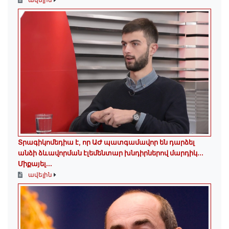
Տրագիկոմեդիա է, որ ԱԺ պատգամավոր են դարձել
անձի ձևավորման էլեմենտար խնդիրներով մարդիկ․․․
Միքայել...
ավելին