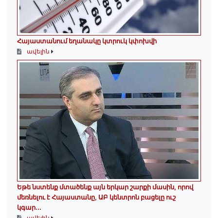
Հայաստանում եղանակը կտրուկ կփոխվի
ավելին
Եթե նստենք մտածենք այն երկար շարքի մասին, որով
մեռնելու է Հայաստանը, ԱԲ կենտրոն բացելը ուշ
կգար...
ավելին