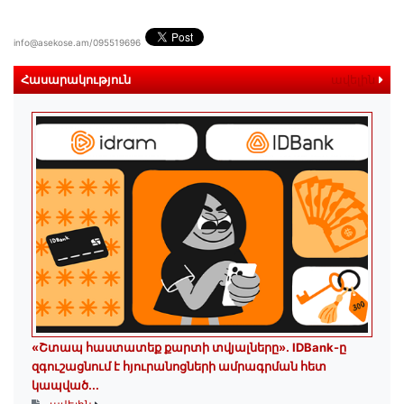
info@asekose.am/095519696
Հասարակություն
ավելին
«Շտապ հաստատեք քարտի տվյալները»․ IDBank-ը
զգուշացնում է հյուրանոցների ամրագրման հետ
կապված...