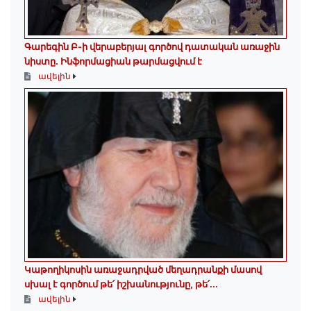
Գարեգին Բ-ի վերաբերյալ գործով դատական առաջին
նիստը․ Ինֆորմացիան թարմացվում է
ավելին
Կաթողիկոսին առաջադրված մեղադրանքի մասով
սխալ է գործում թե՛ իշխանությունը, թե՛...
ավելին