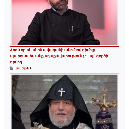
Հոգևորականին ավազանի անունով դիմելը
պարզապես անքաղաքավարություն չէ, այլ՝ գործի
դրվող...
ավելին