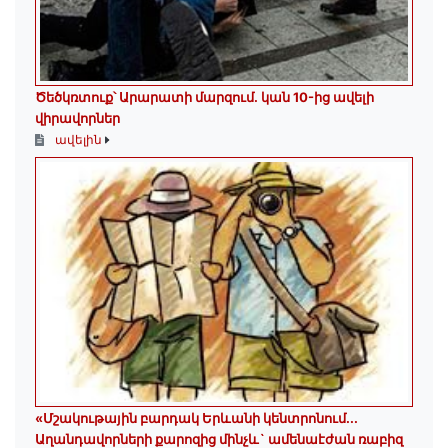
Ծեծկռտուք՝ Արարատի մարզում. կան 10-ից ավելի
վիրավորներ
ավելին
«Մշակութային բարդակ Երևանի կենտրոնում...
Աղանդավորների քարոզից մինչև` ամենաէժան ռաբիզ