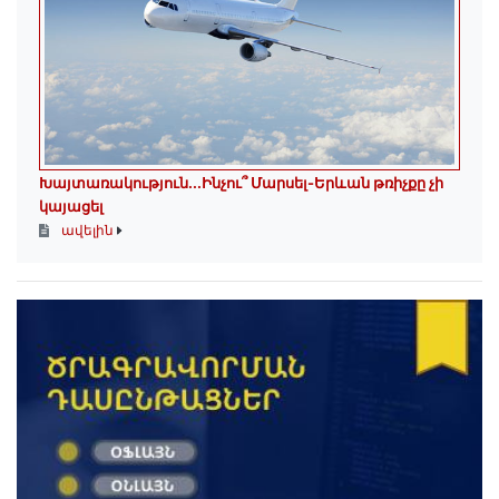
Խայտառակություն․․․Ինչու՞ Մարսել-Երևան թռիչքը չի
կայացել
ավելին