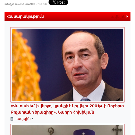
info@asekose.am/095519696
Հասարակություն
ավելին
«Վստահ եմ՝ ի վերջո, կյանքի է կոչվելու 2001թ-ի Ռոբերտ
Քոչարյանի ծրագիրը». Նաիրի Հոխիկյան
ավելին