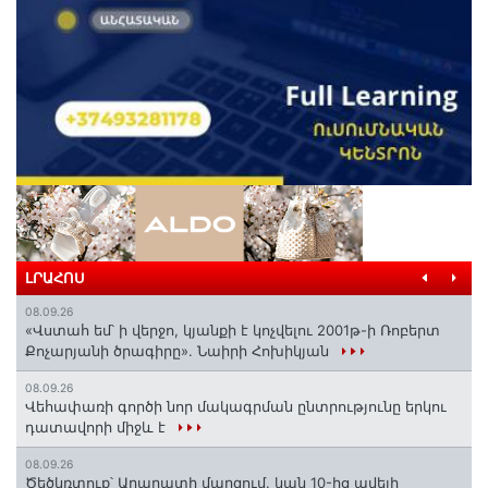
ԼՐԱՀՈՍ
08.09.26
«Վստահ եմ՝ ի վերջո, կյանքի է կոչվելու 2001թ-ի Ռոբերտ
Քոչարյանի ծրագիրը». Նաիրի Հոխիկյան
08.09.26
Վեհափառի գործի նոր մակագրման ընտրությունը երկու
դատավորի միջև է
08.09.26
Ծեծկռտուք՝ Արարատի մարզում. կան 10-ից ավելի