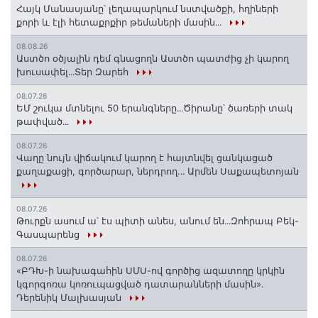
Հայկ Մանասյանը՝ լեղապարկում նստվածքի, հղիների
քորի և էլի հետաքրքիր թեմաների մասին․․․
08.08.26
Աստծո օծյալին դեմ գնացողն Աստծո պատժից չի կարող
խուսափել․․․Տեր Զարեհ
08.07.26
ԵՄ շուկա մտնելու 50 երանգները․․․Ծիրանը՝ ծառերի տակ
թափված․․․
08.07.26
Վաղը նույն վիճակում կարող է հայտնվել ցանկացած
քաղաքացի, գործարար, ներդրող.․․ Արմեն Սաքապետոյան
08.07.26
Թուրքն ասում ա՝ էս պիտի անես, անում են․․․Զոհրապ Բեկ-
Գասպարենց
08.07.26
«ԲԴԽ-ի նախագահին ՍՄՍ-ով գործից ազատողը կրկին
կգորգոռա կոռուպացված դատարանների մասին».
Դերենիկ Մալխասյան