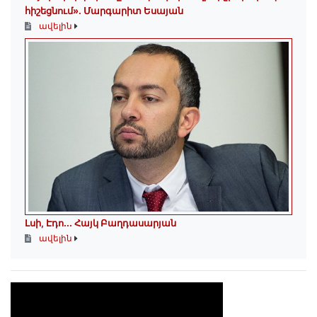
հիշեցնում»․ Մարգարիտ Եսայան
ավելին
Լսի, Էդո․․․ Հայկ Բաղդասարյան
ավելին