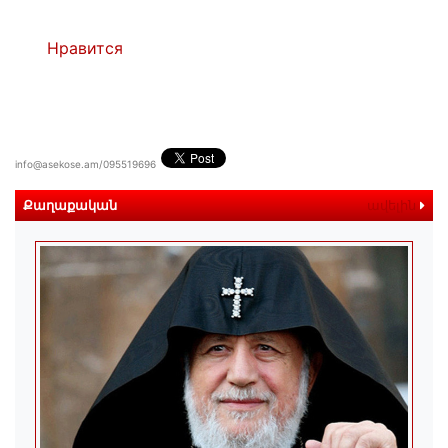
Нравится
info@asekose.am/095519696
Քաղաքական
ավելին