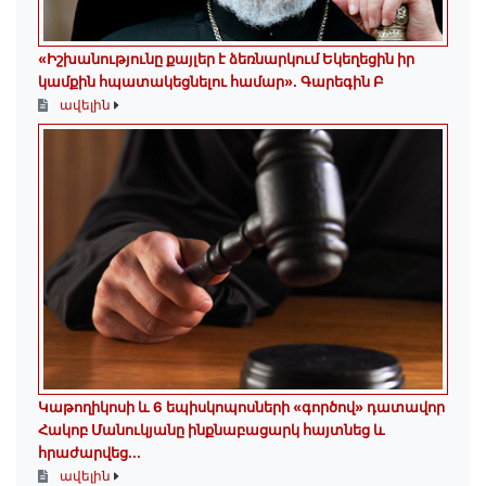
«Իշխանությունը քայլեր է ձեռնարկում Եկեղեցին իր
կամքին հպատակեցնելու համար»․ Գարեգին Բ
ավելին
️Կաթողիկոսի և 6 եպիսկոպոսների «գործով» դատավոր
Հակոբ Մանուկյանը ինքնաբացարկ հայտնեց և
հրաժարվեց...
ավելին