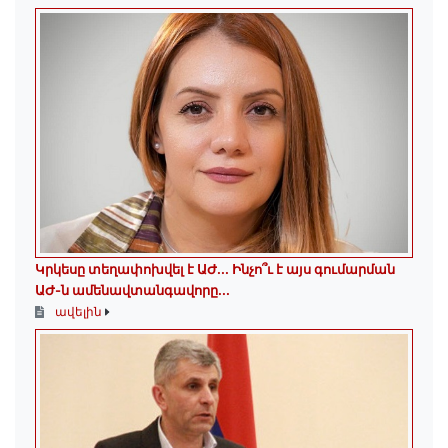
Կրկեսը տեղափոխվել է ԱԺ... Ինչո՞ւ է այս գումարման
ԱԺ-ն ամենավտանգավորը...
ավելին