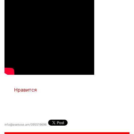
Нравится
info@asekose.am/095519696