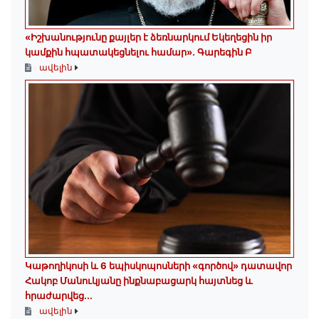
«Իշխանությունը քայլեր է ձեռնարկում Եկեղեցին իր
կամքին հպատակեցնելու համար»․ Գարեգին Բ
ավելին
️Կաթողիկոսի և 6 եպիսկոպոսների «գործով» դատավոր
Հակոբ Մանուկյանը ինքնաբացարկ հայտնեց և
հրաժարվեց...
ավելին