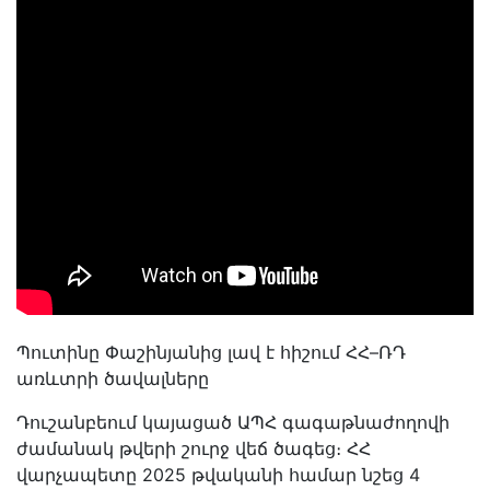
Պուտինը Փաշինյանից լավ է հիշում ՀՀ–ՌԴ
առևտրի ծավալները
Դուշանբեում կայացած ԱՊՀ գագաթնաժողովի
ժամանակ թվերի շուրջ վեճ ծագեց։ ՀՀ
վարչապետը 2025 թվականի համար նշեց 4