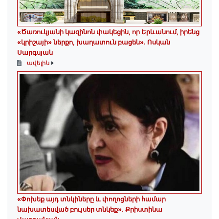
«Ծառուկյանի կազինոն փակեցին, որ Երևանում, իրենց
«կրիշայի» ներքո, խաղատուն բացեն»․ Ոսկան
Սարգսյան
ավելին
«Փոխեք այդ տնկիները և փողոցների համար
նախատեսված բույսեր տնկեք». Քրիստինա