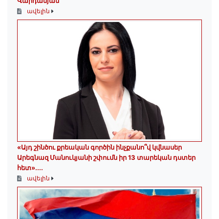
Վարդանյան
ավելին
«Այդ շինծու քրեական գործին ինչքանո՞վ կվնասեր
Արեգնազ Մանուկյանի շփումն իր 13 տարեկան դստեր
հետ»․...
ավելին