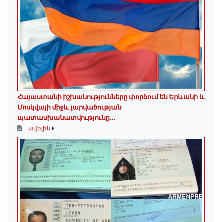
Հայաստանի իշխանությունները փորձում են Երևանի և
Մոսկվայի միջև լարվածության
պատասխանատվությունը...
ավելին