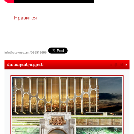
Нравится
info@asekose.am/095519696
Հասարակություն
ավելին