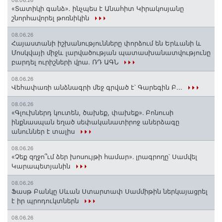
08.06.26
«Տատիկի գանձ». ինչպես է Անահիտ Կիրակոսյանը
շնորհավորել թոռնիկին
08.06.26
Հայաստանի իշխանությունները փորձում են Երևանի և
Մոսկվայի միջև լարվածության պատասխանատվությունը
բարդել ուրիշների վրա. ՌԴ ԱԳՆ
08.06.26
Վեհափառի անձնագրի մեջ գրված է՝ Գարեգին Բ...
08.06.26
«Գլուխներդ կուտեն, ծախեք, փախեք»․ Բոնուսի
ինքնասպան եղած սեփականատիրոջ աներձագը
անուններ է տալիս
08.06.26
«Չեք զղջո՞ւմ ձեր խոսույթի համար»․ լրագրողը՝ Սամվել
Կարապետյանին
08.06.26
Ֆասթ Բանկը Սևան Ստարտափ Սամմիթին ներկայացրել
է իր պրոդուկտներն
08.06.26