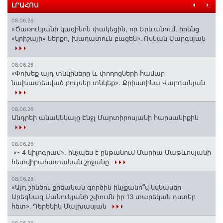
ԼՐԱՀՈՍ
08.06.26
«Ծառուկյանի կազինոն փակեցին, որ Երևանում, իրենց
«կրիշայի» ներքո, խաղատուն բացեն»․ Ոսկան Սարգսյան
08.06.26
«Փոխեք այդ տնկիները և փողոցների համար
նախատեսված բույսեր տնկեք». Քրիստինա Վարդանյան
08.06.26
Անդրեի անակնկալը Էնջլ Մարտիրոսյանի հարսանիքին
08.06.26
«- 4 կիլոգրամ». ինչպես է ընթանում Մարիա Մաթևոսյանի
հետվիրահատական շրջանը
08.06.26
«Այդ շինծու քրեական գործին ինչքանո՞վ կվնասեր
Արեգնազ Մանուկյանի շփումն իր 13 տարեկան դստեր
հետ»․ Դերենիկ Մալխասյան