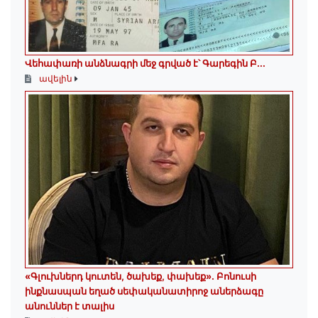
Վեհափառի անձնագրի մեջ գրված է՝ Գարեգին Բ...
ավելին
«Գլուխներդ կուտեն, ծախեք, փախեք»․ Բոնուսի
ինքնասպան եղած սեփականատիրոջ աներձագը
անուններ է տալիս