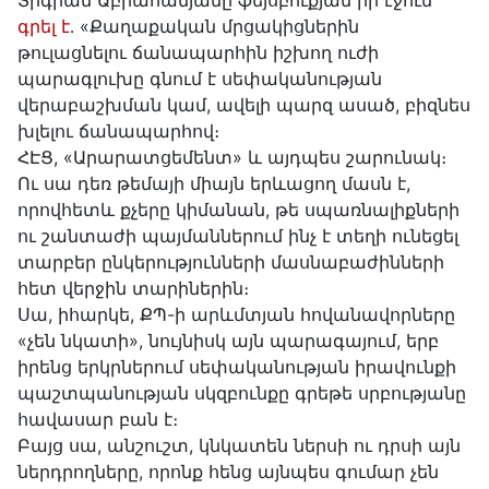
Տիգրան Աբրահամյանը ֆեյսբուքյան իր էջում
գրել է
․ «Քաղաքական մրցակիցներին
թուլացնելու ճանապարհին իշխող ուժի
պարագլուխը գնում է սեփականության
վերաբաշխման կամ, ավելի պարզ ասած, բիզնես
խլելու ճանապարհով։
ՀԷՑ, «Արարատցեմենտ» և այդպես շարունակ։
Ու սա դեռ թեմայի միայն երևացող մասն է,
որովհետև քչերը կիմանան, թե սպառնալիքների
ու շանտաժի պայմաններում ինչ է տեղի ունեցել
տարբեր ընկերությունների մասնաբաժինների
հետ վերջին տարիներին։
Սա, իհարկե, ՔՊ-ի արևմտյան հովանավորները
«չեն նկատի», նույնիսկ այն պարագայում, երբ
իրենց երկրներում սեփականության իրավունքի
պաշտպանության սկզբունքը գրեթե սրբությանը
հավասար բան է։
Բայց սա, անշուշտ, կնկատեն ներսի ու դրսի այն
ներդրողները, որոնք հենց այնպես գումար չեն