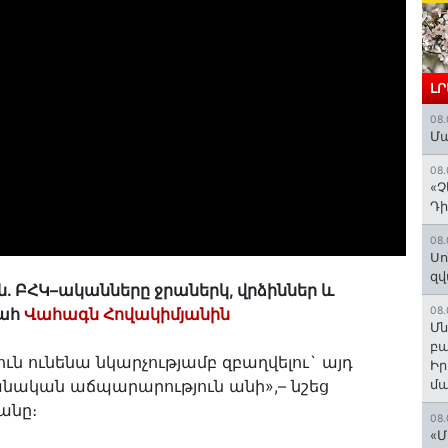
Լ
08.
Մա
08.
«Չ
Դի
08.
Սո
զվ
ն. ԲՀԿ–ականները ջրաներկ, վրձիններ և
գահ
Վահագն Հովակիմյանին
08.
Մն
բա
ւն ունենա նկարչությամբ զբաղվելու` այդ
Ի
նական աճպարարություն անի»,– նշեց
մ
անը։
08.
«Մ