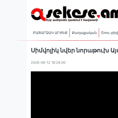
ԲԱՑԱՐՁԱԿ ԱՐԺԵՔ
Քաղաքական
Շոու-բիզ
Սիմվոլիկ նվեր նորաթուխ Այ
2026-06-12 18:26:00