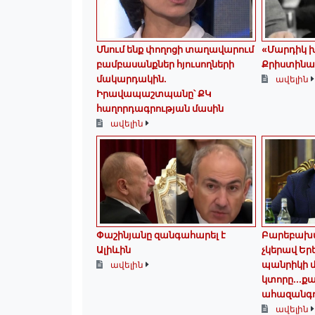
Մնում ենք փողոցի տաղավարում
«Մարդիկ խ
բամբասանքներ հյուսողների
Քրիստինա
մակարդակին․
ավելին
Իրավապաշտպանը՝ ՔԿ
հաղորդագրության մասին
ավելին
Փաշինյանը զանգահարել է
Բարեբախ
Ալիևին
չկերավ Եր
պանրիկի մ
ավելին
կտորը․․․
ահազանգո
ավելին