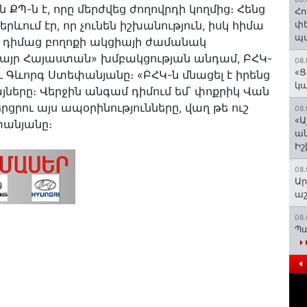
-ն է, որը մերժվեց ժողովրդի կողմից։ Հենց
Հո
ևում էր, որ չունեն իշխանություն, իսկ հիմա
փե
պա
-ի դիմաց բողոքի ակցիայի ժամանակ
այր Հայաստան» խմբակցության անդամ, ԲՀԿ-
08.
«Ց
Գևորգ Ստեփանյանը։ «ԲՀԿ-ն մնացել է իրենց
կա
այները։ Վերջին անգամ դիմում եմ՝ փոքրիկ Վան
վերցրու այս ապօրինությունները, վաղ թե ուշ
08.
«Ա
անյանը։
ան
Ի
08.
Ար
աշ
08.
Պա