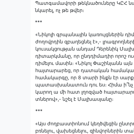
Պատգամավորի թեկնածուները ԿԸՀ 
նկարել, ոչ թե թվեր։
***
«Նիկոլի գրպանային կառույցներին դի
ժողովրդին զբաղեցնել է»,- լրագրողներ
կուսակցության անդամ Դերենիկ Մալխ
դիտարկմանը, որ ընդդիմադիր որոշ 
դիմելու մասին։ «Նիկոլ Փաշինյանն այն
հայտարարեց, որ դատական համակար
համակարգը, որ 8 տարի ինքն էր սարքե
պատասխանատուն դու ես։ Հիմա ի՞ն
կարող ա մի հատ լղոզված հայտարարութ
տներով»,- նշել է Մալխասյանը։
***
«Այս ժողբաստիոնում կեղծվեցին ընտր
բռնելու, վախեցնելու, զինվորներին տան