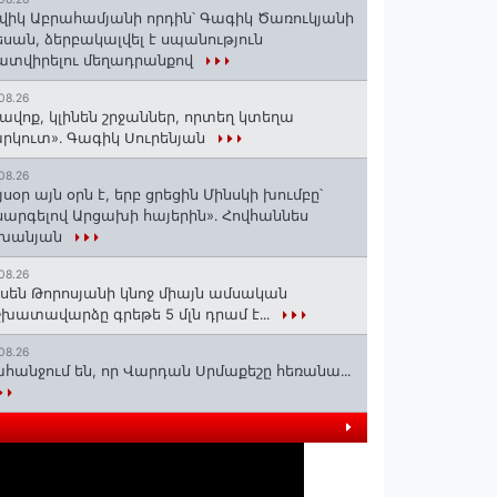
վիկ Աբրահամյանի որդին՝ Գագիկ Ծառուկյանի
սան, ձերբակալվել է սպանություն
տվիրելու մեղադրանքով
08.26
ավոք, կլինեն շրջաններ, որտեղ կտեղա
րկուտ»․ Գագիկ Սուրենյան
08.26
յսօր այն օրն է, երբ ցրեցին Մինսկի խումբը՝
արգելով Արցախի հայերին»․ Հովհաննես
շխանյան
08.26
սեն Թորոսյանի կնոջ միայն ամսական
խատավարձը գրեթե 5 մլն դրամ է․․․
08.26
հանջում են, որ Վարդան Սրմաքեշը հեռանա․․․