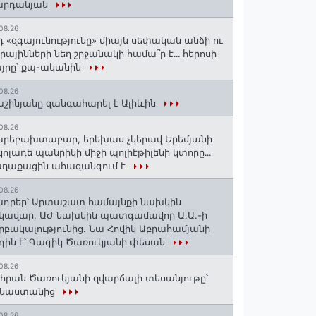
արդանյան
08.26
դ «զգայունությունը» միայն սեփական անձի ու
ւրայինների նեղ շրջանակի համա՞ր է․․․ հերոսի
յրը՝ քպ-ականին
08.26
շինյանը զանգահարել է Ալիևին
08.26
րեբախտաբար, երեխաս չկերավ Երեմյանի
կոլադե պանրիկի միջի պոլիէթիլենի կտորը․․․
աղաքացին ահազանգում է
08.26
դրեր՝ Արտաշատ համայնքի նախկին
կավար, ԱԺ նախկին պատգամավոր Ա.Ա.-ի
րբակալությունից. Նա Հովիկ Աբրահամյանի
դին է՝ Գագիկ Ծառուկյանի փեսան
08.26
հրան Ծառուկյանի զվարճալի տեսանյութը՝
ինաստանից
08.26