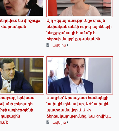
եղդվում են փոշուց»․
Այդ «զգայունությունը» միայն
 Վարդանյան
սեփական անձի ու յուրայինների
նեղ շրջանակի համա՞ր է․․․
հերոսի մայրը՝ քպ-ականին
ավելին
տաբար, երեխաս
Կադրեր՝ Արտաշատ համայնքի
եմյանի շոկոլադե
նախկին ղեկավար, ԱԺ նախկին
իջի պոլիէթիլենի
պատգամավոր Ա.Ա.-ի
քաղաքացին
ձերբակալությունից. Նա Հովիկ...
ւմ է
ավելին