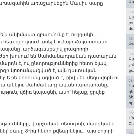
Վ
նախագահին առաջարկեցին Մասիս սարը
08.
Այ
յո
մա
մելն անիմաստ զբաղմունք է, ուղղակի
08.
ի հետ զրույցում ասել է «Մայր Հայաստան»
Փա
ասյանը՝ արձագանքելով լրագրողի
08.
ուժեր խոսում են Սահմանադրական դատարան
Բա
 մարդն է, ով ընտրություններից հետո ելավ
շո
գը կոռումպացված է, այն դատական
ք
լ։ Եթե կոռումպացված է, թիվ մեկ մեղավորն ու
08.
չ ա անելու Սահմանադրական դատարանը,
Կա
յուն, վճիռ կայացնի, ասի՝ հելաք, ցրվեք
ղե
ձե
որ
08.
Մի
ությունները, վարչական ռեսուրսի, մարդկանց
Չ
ել՝ ժամը 8-ից հետո քվեարկելու... այս բոլորի
08.