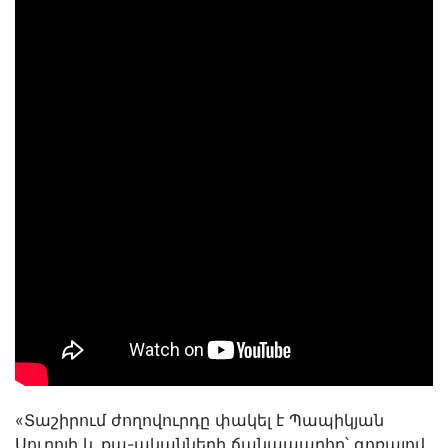
«Տաշիրում ժողովուրդը փակել է Պապիկյան
Սուրոյի և քպ-ականների ճանապարհը՝ գոռալով