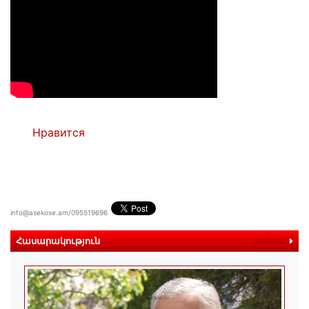
Нравится
info@asekose.am/095519696
Հասարակություն
ավելին