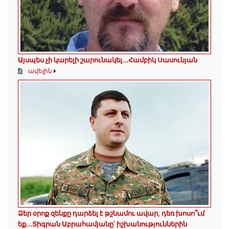
Այսպես չի կարելի շարունակել․․․Համբիկ Սասունյան
ավելին
Ձեր օրոք զենքը դարձել է թշնամու ավար, դեռ խոսո՞ւմ
եք...Տիգրան Աբրահամյանը՝ իշխանություններին