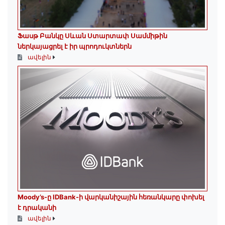
Ֆասթ Բանկը Սևան Ստարտափ Սամմիթին
ներկայացրել է իր պրոդուկտներն
ավելին
Moody’s-ը IDBank-ի վարկանիշային հեռանկարը փոխել
է դրականի
ավելին