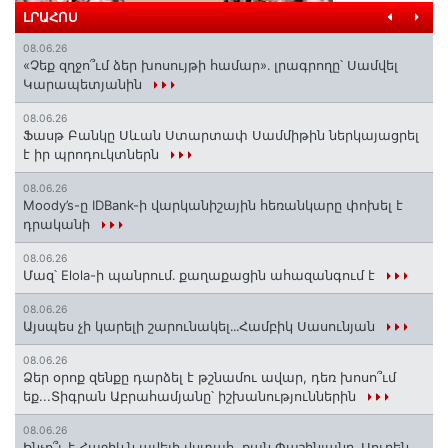
ԼՐԱՀՈՍ
08.06.26
«Չեք զղջո՞ւմ ձեր խոսույթի համար»․ լրագրողը՝ Սամվել
Կարապետյանին
08.06.26
Ֆասթ Բանկը Սևան Ստարտափ Սամմիթին ներկայացրել
է իր պրոդուկտներն
08.06.26
Moody’s-ը IDBank-ի վարկանիշային հեռանկարը փոխել է
դրականի
08.06.26
Մազ՝ Elola-ի պանրում․ քաղաքացին ահազանգում է
08.06.26
Այսպես չի կարելի շարունակել․․․Համբիկ Սասունյան
08.06.26
Ձեր օրոք զենքը դարձել է թշնամու ավար, դեռ խոսո՞ւմ
եք...Տիգրան Աբրահամյանը՝ իշխանություններին
08.06.26
Ինչո՞ւ է Հաջիևն ավելի վստահ, քան Փաշինյանը․ Սուրեն