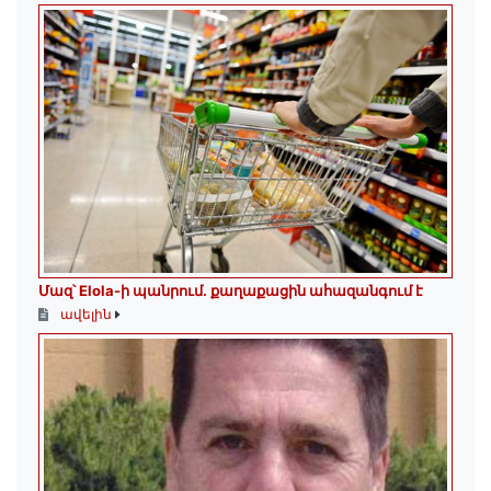
Մազ՝ Elola-ի պանրում․ քաղաքացին ահազանգում է
ավելին