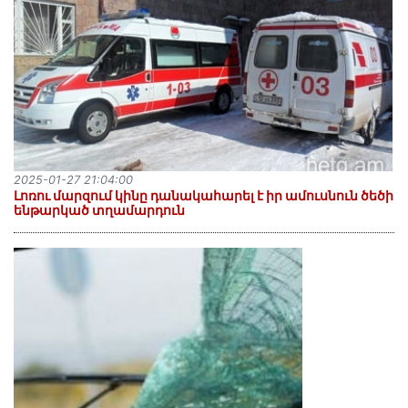
2025-01-27 21:04:00
Լոռու մարզում կինը դանակահարել է իր ամուսնուն ծեծի
ենթարկած տղամարդուն