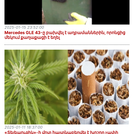
2025-01-15 23:52:00
Mercedes GLE 43-ը բախվել է աղբամաններին, որոնցից
մեկում քաղաքացի է եղել
2025-01-11 18:37:00
«Տելեպուզիկ»-ի մոտ հայտնաբերվել է խոշոր չափի