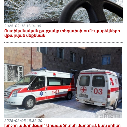
2025-02-12 12:01:00
Ոստիկանական քարշակը տեղափոխում է պարեկների
վթարված մեքենան
2025-02-06 16:32:00
Խոշոր ավտովթար` Արագածոտնի մարզում. կան զոհեր