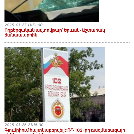
2025-01-27 11:51:00
Ողբերգական ավտովթար՝ Երևան-Աշտարակ
ճանապարհին
2025-01-26 21:15:00
Գյումրիում հայտնաբերվել է ՌԴ 102-րդ ռազմաբազայի