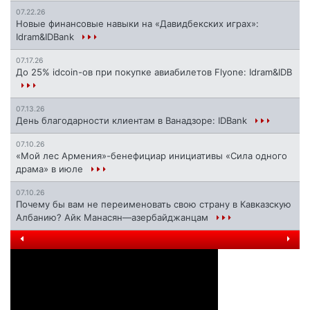
07.22.26
Новые финансовые навыки на «Давидбекских играх»:
Idram&IDBank
07.17.26
До 25% idcoin-ов при покупке авиабилетов Flyone: Idram&IDB
07.13.26
День благодарности клиентам в Ванадзоре: IDBank
07.10.26
«Мой лес Армения»-бенефициар инициативы «Сила одного
драма» в июле
07.10.26
Почему бы вам не переименовать свою страну в Кавказскую
Албанию? Айк Манасян—азербайджанцам