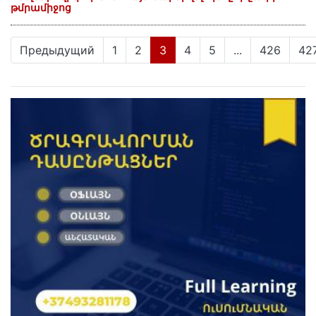
թմրամիջոց
(current)
Предыдущий
1
2
3
4
5
...
426
42