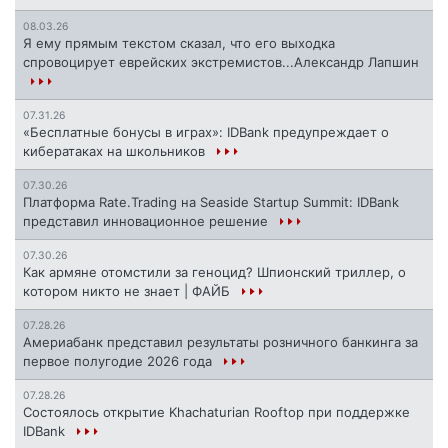
08.03.26
Я ему прямым текстом сказал, что его выходка
спровоцирует еврейских экстремистов...Александр Лапшин
07.31.26
«Бесплатные бонусы в играх»: IDBank предупреждает о
кибератаках на школьников
07.30.26
Платформа Rate.Trading на Seaside Startup Summit: IDBank
представил инновационное решение
07.30.26
Как армяне отомстили за геноцид? Шпионский триллер, о
котором никто не знает | ФАЙБ
07.28.26
Америабанк представил результаты розничного банкинга за
первое полугодие 2026 года
07.28.26
Состоялось открытие Khachaturian Rooftop при поддержке
IDBank