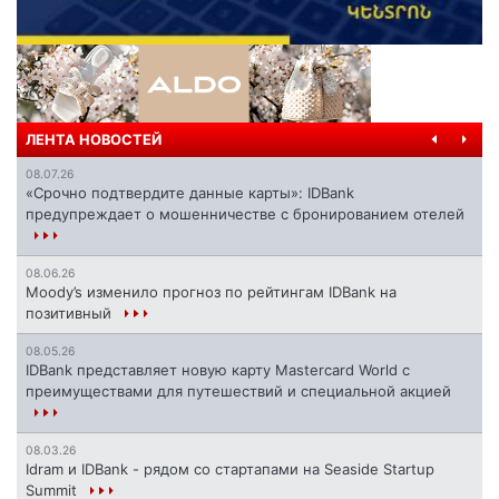
ЛЕНТА НОВОСТЕЙ
08.07.26
«Срочно подтвердите данные карты»: IDBank
предупреждает о мошенничестве с бронированием отелей
08.06.26
Moody’s изменило прогноз по рейтингам IDBank на
позитивный
08.05.26
IDBank представляет новую карту Mastercard World с
преимуществами для путешествий и специальной акцией
08.03.26
Idram и IDBank - рядом со стартапами на Seaside Startup
Summit