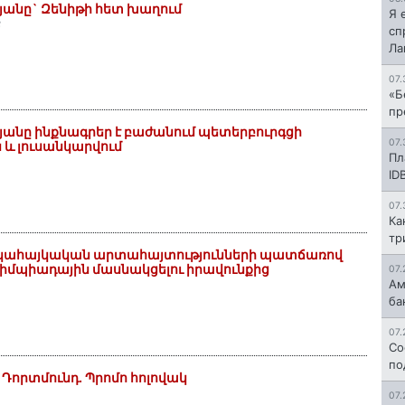
անը` Զենիթի հետ խաղում
Я 
3
сп
Л
07.
«Б
пр
անը ինքնագրեր է բաժանում պետերբուրգցի
07.
 և լուսանկարվում
Пл
ID
07.
Ка
тр
հակահայկական արտահայտությունների պատճառով
Օլիմպիադային մասնակցելու իրավունքից
07.
Ам
ба
07.
Со
по
Դորտմունդ. Պրոմո հոլովակ
07.