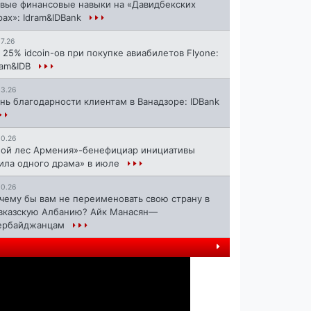
вые финансовые навыки на «Давидбекских
рах»: Idram&IDBank
17.26
 25% idcoin-ов при покупке авиабилетов Flyone:
ram&IDB
13.26
нь благодарности клиентам в Ванадзоре: IDBank
10.26
ой лес Армения»-бенефициар инициативы
ила одного драма» в июле
ющий
10.26
чему бы вам не переименовать свою страну в
вказскую Албанию? Айк Манасян—
ербайджанцам