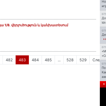
Но
иг
07.
До
Id
ա 1/8. վերլուծություն և կանխատեսում
07.
Де
07.
«М
«С
(current)
482
483
484
485
...
528
529
Следу
07.
По
Ка
аз