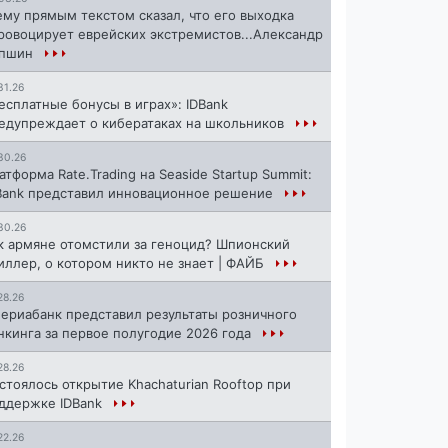
ему прямым текстом сказал, что его выходка
ровоцирует еврейских экстремистов...Александр
апшин
31.26
есплатные бонусы в играх»: IDBank
едупреждает о кибератаках на школьников
30.26
атформа Rate.Trading на Seaside Startup Summit:
Bank представил инновационное решение
30.26
к армяне отомстили за геноцид? Шпионский
иллер, о котором никто не знает | ФАЙБ
28.26
ериабанк представил результаты розничного
нкинга за первое полугодие 2026 года
28.26
стоялось открытие Khachaturian Rooftop при
ддержке IDBank
22.26