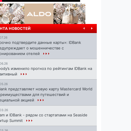
НТА НОВОСТЕЙ
07.26
рочно подтвердите данные карты»: IDBank
едупреждает о мошенничестве с
онированием отелей
06.26
ody’s изменило прогноз по рейтингам IDBank на
зитивный
05.26
Bank представляет новую карту Mastercard World
преимуществами для путешествий и
ециальной акцией
03.26
ram и IDBank - рядом со стартапами на Seaside
artup Summit
03.26