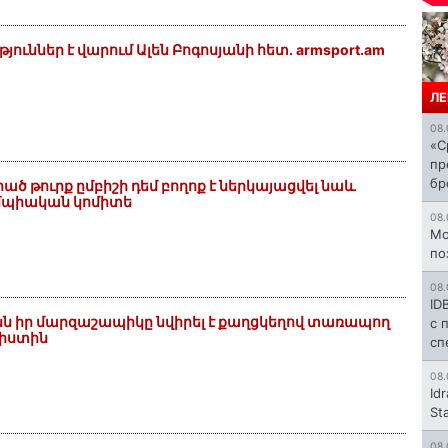
յուններ է վարում Ալեն Բոգոսյանի հետ. armsport.am
ЛЕ
08.
«С
пр
бр
ած թուրք ըմբիշի դեմ բողոք է ներկայացվել նաև
իմպիական կոմիտե
08.
Mo
по
08.
ID
նն իր մարզաշապիկը նվիրել է քաղցկեղով տառապող
с 
լիստին
сп
08.
Id
St
08.