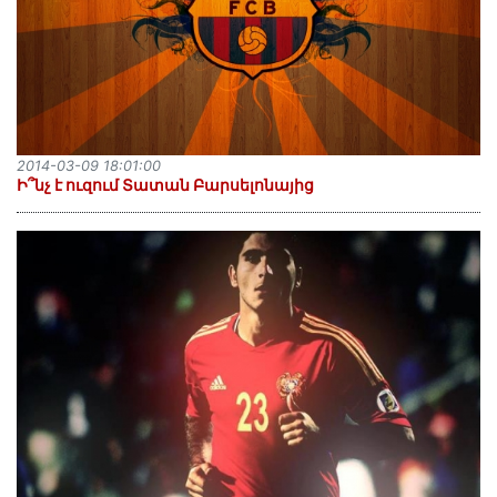
2014-03-09 18:01:00
Ի՞նչ է ուզում Տատան Բարսելոնայից