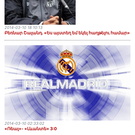
2014-03-10 18:10:13
Բեռնար Շալանդ. «Ես այստեղ եմ եկել հաղթելու համար»
2014-03-10 02:33:02
«Ռեալ»- «Լևանտե» 3:0