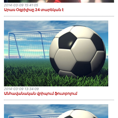
2014-03-09 15:41:05
Արաս Օզբիլիսը 24 տարեկան է
2014-03-09 13:34:09
Անհավանական վրիպում ֆուտբոլում