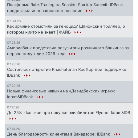
Платформа Rate.Trading на Seaside Startup Summit: IDBank
представил инновационное решение
07.30.26
Как армяне отомстили за геноцид? Шпионский триллер, о
котором никто не знает | ФАЙБ
07.28.26
Америабанк представил результаты розничного банкинга за
первое полугодие 2026 года
07.28.26
Состоялось открытие Khachaturian Rooftop при поддержке
IDBank
07.22.26
Новые финансовые навыки на «Давидбекских играх»:
Idram&IDBank
07.17.26
До 25% idcoin-ов при покупке авиабилетов Flyone: Idram&IDB
07.13.26
День благодарности клиентам в Ванадзоре: IDBank