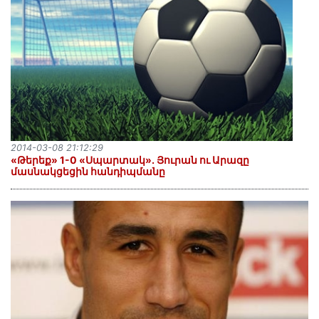
2014-03-08 21:12:29
«Թերեք» 1-0 «Սպարտակ». Յուրան ու Արազը
մասնակցեցին հանդիպմանը