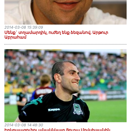
2014-03-08 15:39:09
Մենք` տղամարդիկ, ուժեղ ենք ձեզանով. Արթուր
Աբրահամ
2014-03-08 14:48:30
Երկրպագուհու անակնկալը Յուրա Մովսիսյանին