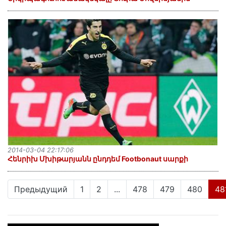
2014-03-04 22:17:06
Հենրիխ Մխիթարյանն ընդդեմ Footbonaut սարքի
Предыдущий
1
2
...
478
479
480
48