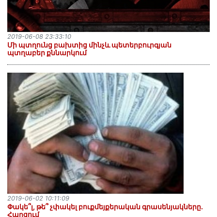
2019-06-08 23:33:10
Մի պտղունց բախտից մինչև պետերբուրգյան
պտղաբեր քննարկում
2019-06-02 10:11:09
Փակե՞լ, թե՞ չփակել բուքմեյքերական գրասենյակները.
Հարցում