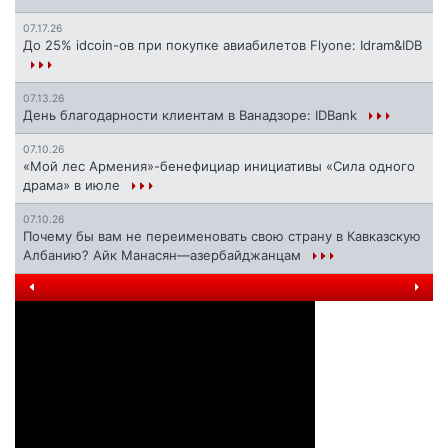
07.17.26
До 25% idcoin-ов при покупке авиабилетов Flyone: Idram&IDB
07.13.26
День благодарности клиентам в Ванадзоре: IDBank
07.10.26
«Мой лес Армения»-бенефициар инициативы «Сила одного
драма» в июле
07.10.26
Почему бы вам не переименовать свою страну в Кавказскую
Албанию? Айк Манасян—азербайджанцам