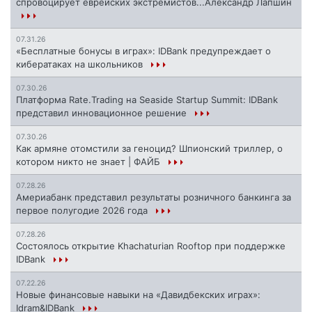
спровоцирует еврейских экстремистов...Александр Лапшин
07.31.26
«Бесплатные бонусы в играх»: IDBank предупреждает о
кибератаках на школьников
07.30.26
Платформа Rate.Trading на Seaside Startup Summit: IDBank
представил инновационное решение
07.30.26
Как армяне отомстили за геноцид? Шпионский триллер, о
котором никто не знает | ФАЙБ
07.28.26
Америабанк представил результаты розничного банкинга за
первое полугодие 2026 года
07.28.26
Состоялось открытие Khachaturian Rooftop при поддержке
IDBank
07.22.26
Новые финансовые навыки на «Давидбекских играх»:
Idram&IDBank