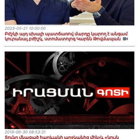
2023-05-21 10:00:00
Բժշկի այդ սխալի պատճառով մարդը կարող է անգամ
կուրանալ.բժիշկ, ստոմատոլոգ Կարեն Թովմասյան
2019-06-30 08:53:31
Տունը մնացած հարևանի աղջկանից մինչև «նույն