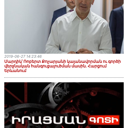
2019-06-27 14:23:46
Մարդիկ՝ Ռոբերտ Քոչարյանի կալանավորման ու գործի
վերջնական հանգուցալուծման մասին. Հարցում
Երևանում