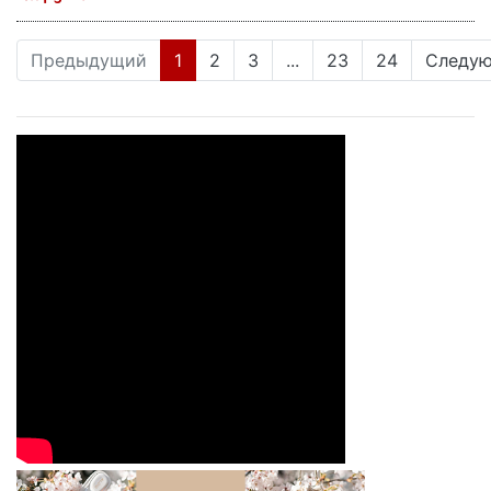
(current)
Предыдущий
1
2
3
...
23
24
Следу