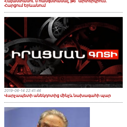
Հայաստանու՞մ հանգստանալ, թե՞ արտերկրում.
Հարցում Երևանում
2019-06-14 22:41:46
Վարչապետի անեկդոտից մինչև նախագահի պար