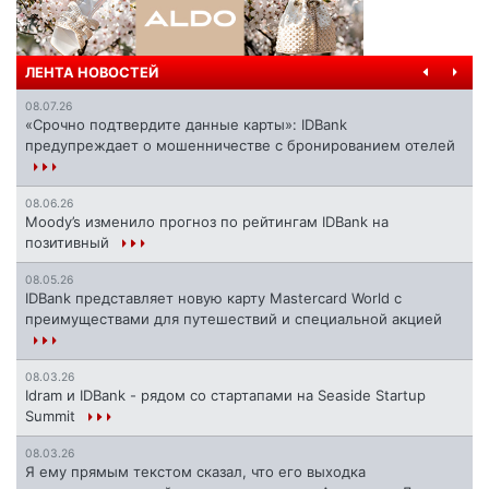
ЛЕНТА НОВОСТЕЙ
08.07.26
«Срочно подтвердите данные карты»: IDBank
предупреждает о мошенничестве с бронированием отелей
08.06.26
Moody’s изменило прогноз по рейтингам IDBank на
позитивный
08.05.26
IDBank представляет новую карту Mastercard World с
преимуществами для путешествий и специальной акцией
08.03.26
Idram и IDBank - рядом со стартапами на Seaside Startup
Summit
08.03.26
Я ему прямым текстом сказал, что его выходка