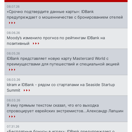
08.07.26
«Срочно подтвердите данные карты»: IDBank
предупреждает о мошенничестве с бронированием отелей
08.06.26
Moody’s изменило прогноз по рейтингам IDBank на
позитивный
08.05.26
IDBank представляет новую карту Mastercard World с
преимуществами для путешествий и специальной акцией
08.03.26
Idram и IDBank - рядом со стартапами на Seaside Startup
Summit
08.03.26
Я ему прямым текстом сказал, что его выходка
спровоцирует еврейских экстремистов...Александр Лапшин
07.31.26
«Бесплатные бонусы в играх»: IDBank предупреждает о