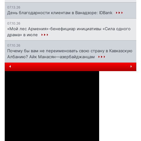
07.13.26
День благодарности клиентам в Ванадзоре: IDBank
07.10.26
«Мой лес Армения»-бенефициар инициативы «Сила одного
драма» в июле
07.10.26
Почему бы вам не переименовать свою страну в Кавказскую
Албанию? Айк Манасян—азербайджанцам