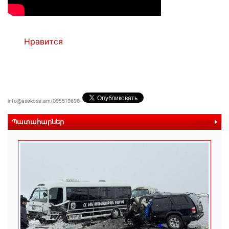
Нравится
info@asekose.am/095519696
Պատահարներ
далее