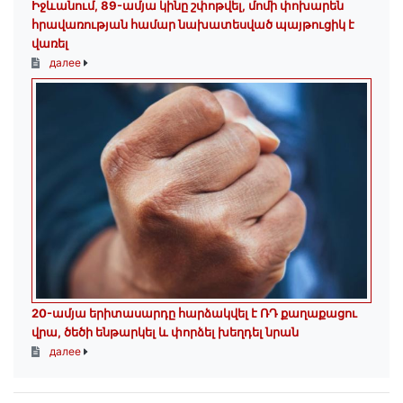
Իջևանում, 89-ամյա կինը շփոթվել, մոմի փոխարեն
հրավառության համար նախատեսված պայթուցիկ է
վառել
далее
20-ամյա երիտասարդը հարձակվել է ՌԴ քաղաքացու
վրա, ծեծի ենթարկել և փորձել խեղդել նրան
далее