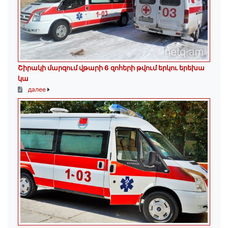
Շիրակի մարզում վթարի 6 զոհերի թվում երկու երեխա
կա
далее