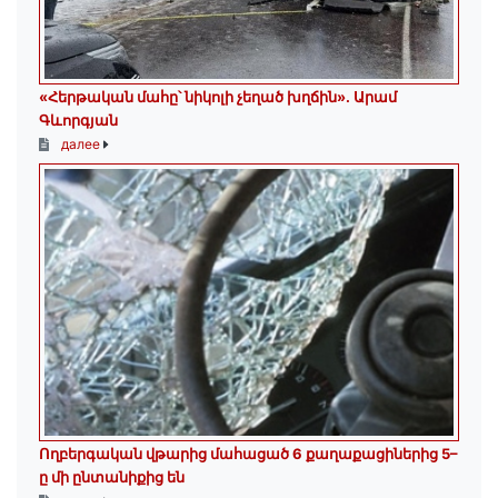
«Հերթական մահը՝ նիկոլի չեղած խղճին»․ Արամ
Գևորգյան
далее
Ողբերգական վթարից մահացած 6 քաղաքացիներից 5–
ը մի ընտանիքից են