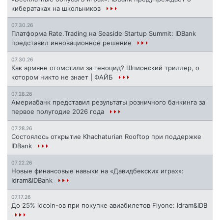
кибератаках на школьников
07.30.26
Платформа Rate.Trading на Seaside Startup Summit: IDBank
представил инновационное решение
07.30.26
Как армяне отомстили за геноцид? Шпионский триллер, о
котором никто не знает | ФАЙБ
07.28.26
Америабанк представил результаты розничного банкинга за
первое полугодие 2026 года
07.28.26
Состоялось открытие Khachaturian Rooftop при поддержке
IDBank
07.22.26
Новые финансовые навыки на «Давидбекских играх»:
Idram&IDBank
07.17.26
До 25% idcoin-ов при покупке авиабилетов Flyone: Idram&IDB