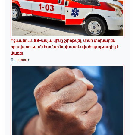
Իջևանում, 89-ամյա կինը շփոթվել, մոմի փոխարեն
հրավառության համար նախատեսված պայթուցիկ է
վառել
далее