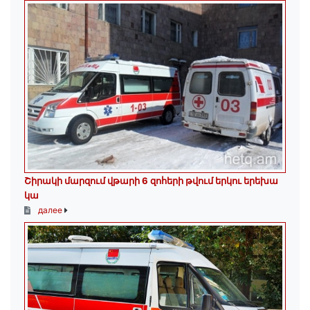
Շիրակի մարզում վթարի 6 զոհերի թվում երկու երեխա
կա
далее