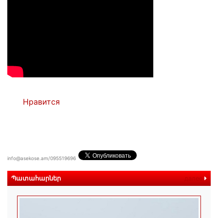
Нравится
info@asekose.am/095519696
Պատահարներ
далее