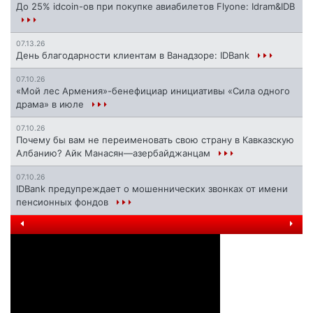
До 25% idcoin-ов при покупке авиабилетов Flyone: Idram&IDB
07.13.26
День благодарности клиентам в Ванадзоре: IDBank
07.10.26
«Мой лес Армения»-бенефициар инициативы «Сила одного
драма» в июле
07.10.26
Почему бы вам не переименовать свою страну в Кавказскую
Албанию? Айк Манасян—азербайджанцам
07.10.26
IDBank предупреждает о мошеннических звонках от имени
пенсионных фондов