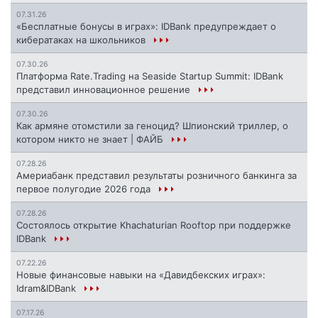
07.31.26
«Бесплатные бонусы в играх»: IDBank предупреждает о
кибератаках на школьников
07.30.26
Платформа Rate.Trading на Seaside Startup Summit: IDBank
представил инновационное решение
07.30.26
Как армяне отомстили за геноцид? Шпионский триллер, о
котором никто не знает | ФАЙБ
07.28.26
Америабанк представил результаты розничного банкинга за
первое полугодие 2026 года
07.28.26
Состоялось открытие Khachaturian Rooftop при поддержке
IDBank
07.22.26
Новые финансовые навыки на «Давидбекских играх»:
Idram&IDBank
07.17.26