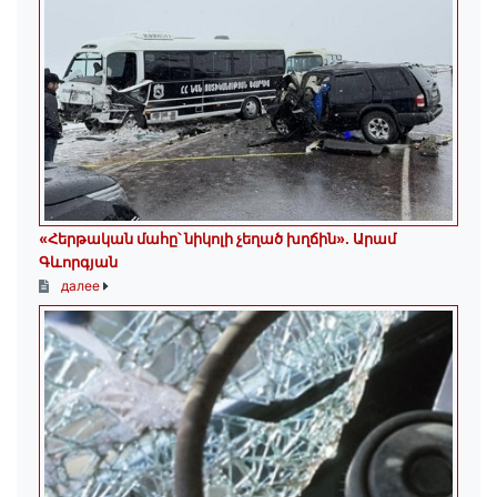
«Հերթական մահը՝ նիկոլի չեղած խղճին»․ Արամ
Գևորգյան
далее