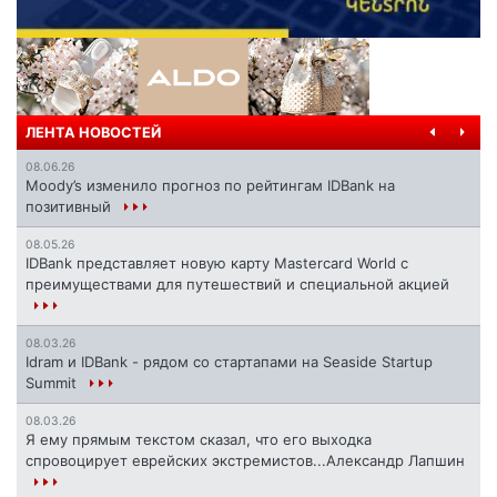
ЛЕНТА НОВОСТЕЙ
08.06.26
Moody’s изменило прогноз по рейтингам IDBank на
позитивный
08.05.26
IDBank представляет новую карту Mastercard World с
преимуществами для путешествий и специальной акцией
08.03.26
Idram и IDBank - рядом со стартапами на Seaside Startup
Summit
08.03.26
Я ему прямым текстом сказал, что его выходка
спровоцирует еврейских экстремистов...Александр Лапшин