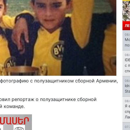
ЛЕ
08.
Mo
по
08.
ID
с 
сп
 фотографию с полузащитником сборной Армении,
08.
Id
St
товил репортаж о полузащитнике сборной
08.
й команде.
Я 
сп
Л
07.