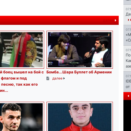
07.
Де
далее
07.
«М
«С
07.
По
Ка
аз
 боец вышел на бой с
Бомба...Шара Буллет об Армении
07.
 флагом и под
далее
ID
песню, так как его
от
ин...