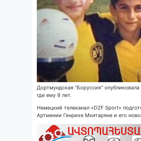
Дортмундская “Боруссия” опубликовала
где ему 8 лет.
Hемецкий телеканал «DZF Sport» подго
Артмении Генрихе Мхитаряне и его ново