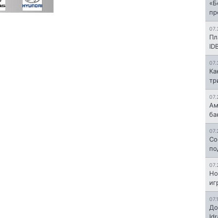
«Б
пр
07.
Пл
ID
07.
Ка
тр
07.
Ам
ба
07.
Со
по
07.
Но
иг
07.
До
Id