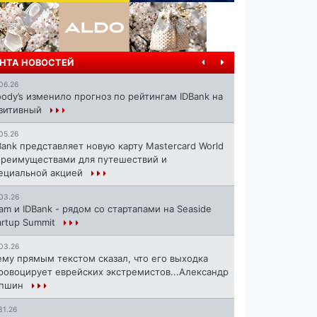
НТА НОВОСТЕЙ
06.26
ody’s изменило прогноз по рейтингам IDBank на
зитивный
05.26
Bank представляет новую карту Mastercard World
преимуществами для путешествий и
ециальной акцией
03.26
ram и IDBank - рядом со стартапами на Seaside
artup Summit
03.26
ему прямым текстом сказал, что его выходка
ровоцирует еврейских экстремистов...Александр
апшин
31.26