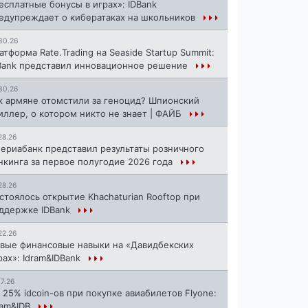
есплатные бонусы в играх»: IDBank
едупреждает о кибератаках на школьников
30.26
атформа Rate.Trading на Seaside Startup Summit:
Bank представил инновационное решение
30.26
к армяне отомстили за геноцид? Шпионский
иллер, о котором никто не знает | ФАЙБ
28.26
ериабанк представил результаты розничного
нкинга за первое полугодие 2026 года
28.26
стоялось открытие Khachaturian Rooftop при
ддержке IDBank
22.26
вые финансовые навыки на «Давидбекских
рах»: Idram&IDBank
17.26
 25% idcoin-ов при покупке авиабилетов Flyone:
ram&IDB