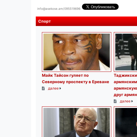
info@asekose.am/095519696
Спорт
Майк Тайсон гуляет по
Таджикский
Северному проспекту в Ереване
армянским
армянскую 
далее
друг армян
далее