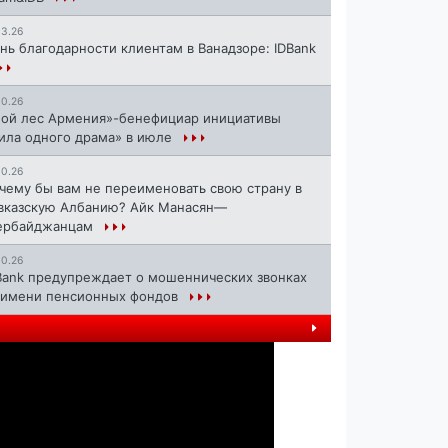
13.26
нь благодарности клиентам в Ванадзоре: IDBank
10.26
ой лес Армения»-бенефициар инициативы
ила одного драма» в июле
10.26
чему бы вам не переименовать свою страну в
вказскую Албанию? Айк Манасян—
ербайджанцам
10.26
Bank предупреждает о мошеннических звонках
 имени пенсионных фондов