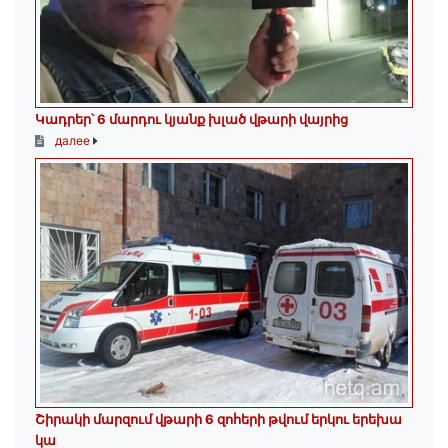
Կադրեր՝ 6 մարդու կյանք խլած վթարի վայրից
далее
Շիրակի մարզում վթարի 6 զոհերի թվում երկու երեխա
կա