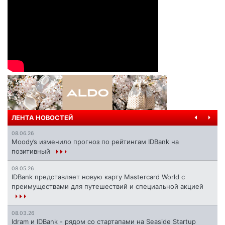
ЛЕНТА НОВОСТЕЙ
08.06.26
Moody’s изменило прогноз по рейтингам IDBank на
позитивный
08.05.26
IDBank представляет новую карту Mastercard World с
преимуществами для путешествий и специальной акцией
08.03.26
Idram и IDBank - рядом со стартапами на Seaside Startup