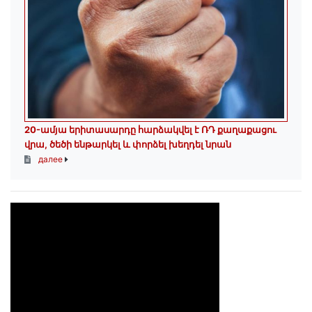
20-ամյա երիտասարդը հարձակվել է ՌԴ քաղաքացու
վրա, ծեծի ենթարկել և փորձել խեղդել նրան
далее