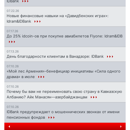
IDBank
07.22.26
Новые финансовые навыки на «Давидбекских играх»:
Idram&IDBank
07.17.26
До 25% idcoin-ов при покупке авиабилетов Flyone: Idram&IDB
07.13.26
День благодарности клиентам в Ванадзоре: IDBank
07.10.26
«Мой лес Армения»-бенефициар инициативы «Сила одного
драма» в июле
07.10.26
Почему бы вам не переименовать свою страну в Кавказскую
Албанию? Айк Манасян—азербайджанцам
07.10.26
IDBank предупреждает о мошеннических звонках от имени
пенсионных фондов