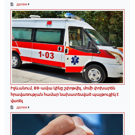
далее
Իջևանում, 89-ամյա կինը շփոթվել, մոմի փոխարեն
հրավառության համար նախատեսված պայթուցիկ է
վառել
далее