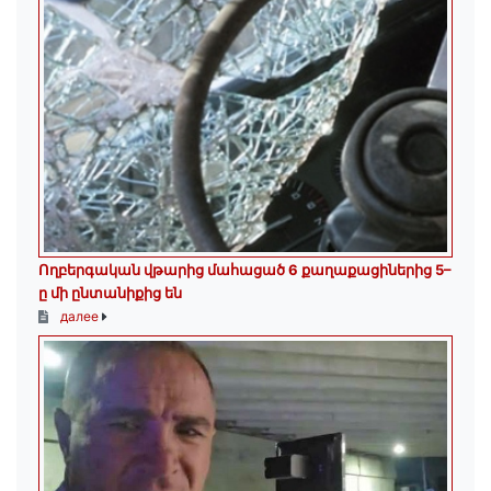
Ողբերգական վթարից մահացած 6 քաղաքացիներից 5–
ը մի ընտանիքից են
далее