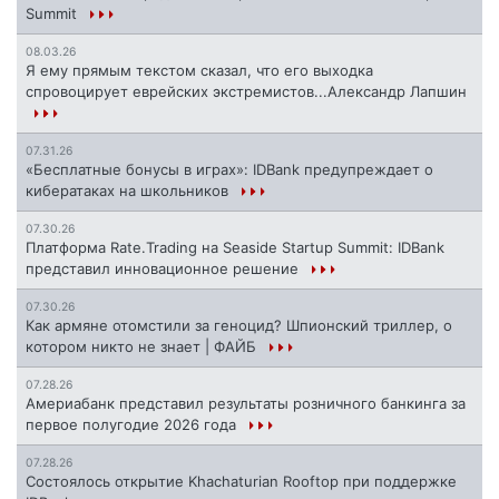
Summit
08.03.26
Я ему прямым текстом сказал, что его выходка
спровоцирует еврейских экстремистов...Александр Лапшин
07.31.26
«Бесплатные бонусы в играх»: IDBank предупреждает о
кибератаках на школьников
07.30.26
Платформа Rate.Trading на Seaside Startup Summit: IDBank
представил инновационное решение
07.30.26
Как армяне отомстили за геноцид? Шпионский триллер, о
котором никто не знает | ФАЙБ
07.28.26
Америабанк представил результаты розничного банкинга за
первое полугодие 2026 года
07.28.26
Состоялось открытие Khachaturian Rooftop при поддержке