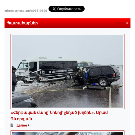
info@asekose.am/095519696
Պատահարներ
далее
«Հերթական մահը՝ նիկոլի չեղած խղճին»․ Արամ
Գևորգյան
далее