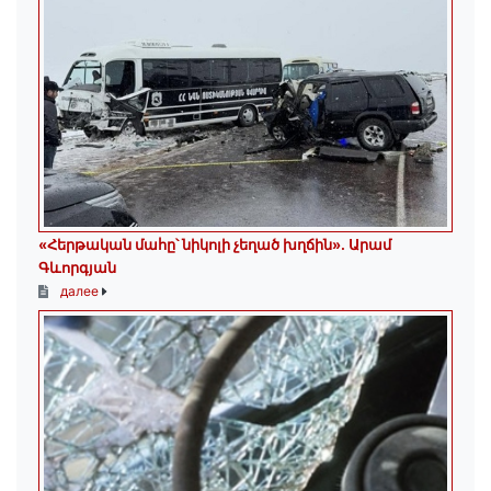
«Հերթական մահը՝ նիկոլի չեղած խղճին»․ Արամ
Գևորգյան
далее