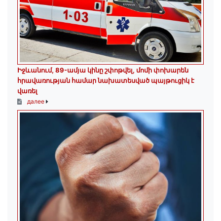
Իջևանում, 89-ամյա կինը շփոթվել, մոմի փոխարեն
հրավառության համար նախատեսված պայթուցիկ է
վառել
далее