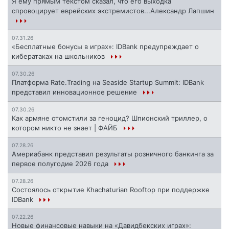
Я ему прямым текстом сказал, что его выходка
спровоцирует еврейских экстремистов...Александр Лапшин
07.31.26
«Бесплатные бонусы в играх»: IDBank предупреждает о
кибератаках на школьников
07.30.26
Платформа Rate.Trading на Seaside Startup Summit: IDBank
представил инновационное решение
07.30.26
Как армяне отомстили за геноцид? Шпионский триллер, о
котором никто не знает | ФАЙБ
07.28.26
Америабанк представил результаты розничного банкинга за
первое полугодие 2026 года
07.28.26
Состоялось открытие Khachaturian Rooftop при поддержке
IDBank
07.22.26
Новые финансовые навыки на «Давидбекских играх»: