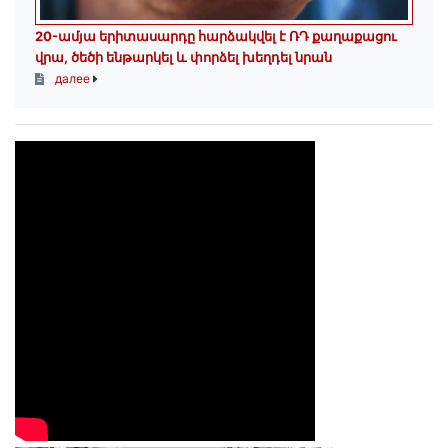
20-ամյա երիտասարդը հարձակվել է ՌԴ քաղաքացու
վրա, ծեծի ենթարկել և փորձել խեղդել նրան
далее