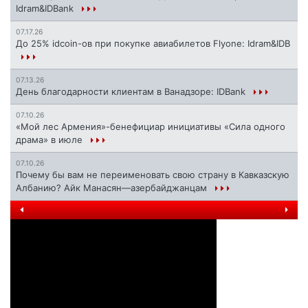
Idram&IDBank
07.17.26
До 25% idcoin-ов при покупке авиабилетов Flyone: Idram&IDB
07.13.26
День благодарности клиентам в Ванадзоре: IDBank
07.10.26
«Мой лес Армения»-бенефициар инициативы «Сила одного
драма» в июле
07.10.26
Почему бы вам не переименовать свою страну в Кавказскую
Албанию? Айк Манасян—азербайджанцам