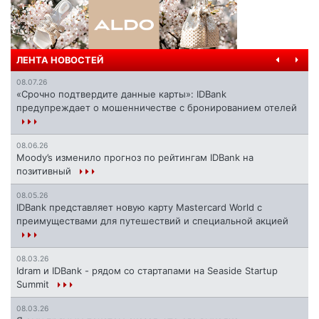
ЛЕНТА НОВОСТЕЙ
08.07.26
«Срочно подтвердите данные карты»: IDBank
предупреждает о мошенничестве с бронированием отелей
08.06.26
Moody’s изменило прогноз по рейтингам IDBank на
позитивный
08.05.26
IDBank представляет новую карту Mastercard World с
преимуществами для путешествий и специальной акцией
08.03.26
Idram и IDBank - рядом со стартапами на Seaside Startup
Summit
08.03.26