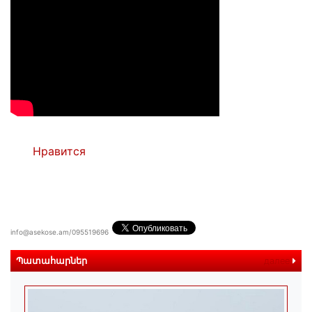
Нравится
info@asekose.am/095519696
Պատահարներ
далее