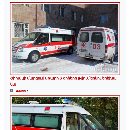
Շիրակի մարզում վթարի 6 զոհերի թվում երկու երեխա
կա
далее