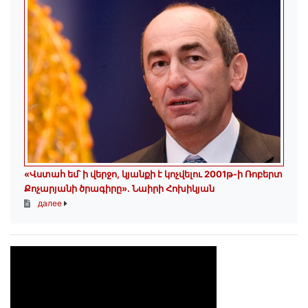
«Վստահ եմ՝ ի վերջո, կյանքի է կոչվելու 2001թ-ի Ռոբերտ
Քոչարյանի ծրագիրը». Նաիրի Հոխիկյան
далее