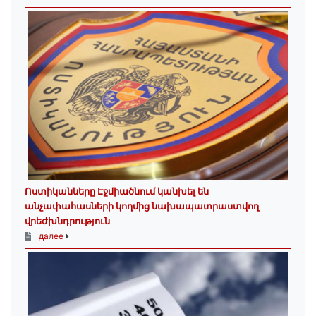
Ոստիկանները Էջմիածնում կանխել են
անչափահասների կողմից նախապատրաստվող
վրեժխնդրություն
далее