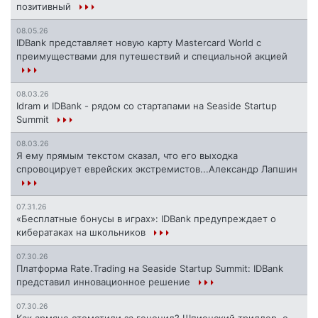
позитивный
08.05.26
IDBank представляет новую карту Mastercard World с
преимуществами для путешествий и специальной акцией
08.03.26
Idram и IDBank - рядом со стартапами на Seaside Startup
Summit
08.03.26
Я ему прямым текстом сказал, что его выходка
спровоцирует еврейских экстремистов...Александр Лапшин
07.31.26
«Бесплатные бонусы в играх»: IDBank предупреждает о
кибератаках на школьников
07.30.26
Платформа Rate.Trading на Seaside Startup Summit: IDBank
представил инновационное решение
07.30.26