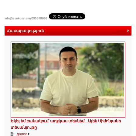
info@asekose.am/095519696
Հասարակություն
далее
Եկել եմ բանակում՝ աղջկաս տեսնեմ․․․Ալեն Սիմոնյանի
տեսանյութը
далее