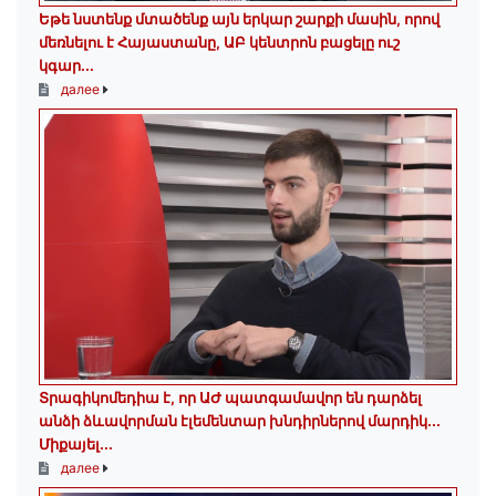
Եթե նստենք մտածենք այն երկար շարքի մասին, որով
մեռնելու է Հայաստանը, ԱԲ կենտրոն բացելը ուշ
կգար...
далее
Տրագիկոմեդիա է, որ ԱԺ պատգամավոր են դարձել
անձի ձևավորման էլեմենտար խնդիրներով մարդիկ․․․
Միքայել...
далее