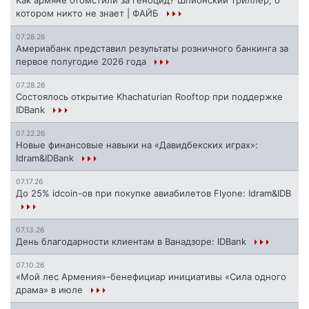
Как армяне отомстили за геноцид? Шпионский триллер, о
котором никто не знает | ФАЙБ
07.28.26
Америабанк представил результаты розничного банкинга за
первое полугодие 2026 года
07.28.26
Состоялось открытие Khachaturian Rooftop при поддержке
IDBank
07.22.26
Новые финансовые навыки на «Давидбекских играх»:
Idram&IDBank
07.17.26
До 25% idcoin-ов при покупке авиабилетов Flyone: Idram&IDB
07.13.26
День благодарности клиентам в Ванадзоре: IDBank
07.10.26
«Мой лес Армения»-бенефициар инициативы «Сила одного
драма» в июле