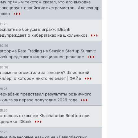
ему прямым текстом сказал, что его выходка
ровоцирует еврейских экстремистов...Александр
апшин
31.26
есплатные бонусы в играх»: IDBank
едупреждает о кибератаках на школьников
30.26
атформа Rate.Trading на Seaside Startup Summit:
Bank представил инновационное решение
30.26
к армяне отомстили за геноцид? Шпионский
иллер, о котором никто не знает | ФАЙБ
28.26
ериабанк представил результаты розничного
нкинга за первое полугодие 2026 года
28.26
стоялось открытие Khachaturian Rooftop при
ддержке IDBank
22.26
вые финансовые навыки на «Давидбекских