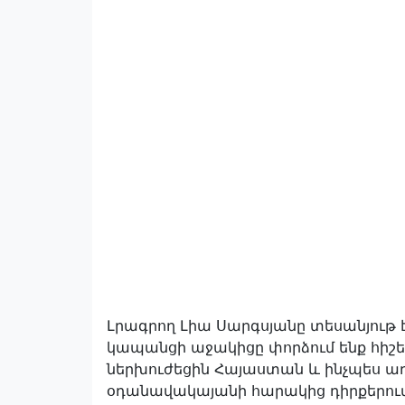
Լրագրող Լիա Սարգսյանը տեսանյութ է
կապանցի աջակիցը փորձում ենք հիշել
ներխուժեցին Հայաստան և ինչպես 
օդանավակայանի հարակից դիրքերում