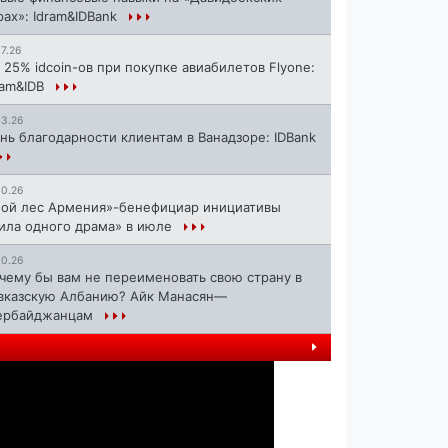
рах»: Idram&IDBank
17.26
 25% idcoin-ов при покупке авиабилетов Flyone:
ram&IDB
13.26
нь благодарности клиентам в Ванадзоре: IDBank
10.26
ой лес Армения»-бенефициар инициативы
ила одного драма» в июле
10.26
чему бы вам не переименовать свою страну в
вказскую Албанию? Айк Манасян—
ербайджанцам