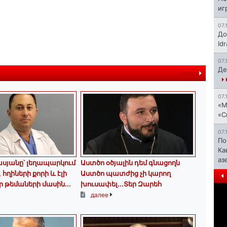
иг
07.
До
Id
07.
Де
далее
07.
«М
«С
07.
По
Ка
аз
սյանը՝ լեղապարկում
Աստծո օծյալին դեմ գնացողն
հղիների քորի և էլի
Աստծո պատժից չի կարող
 թեմաների մասին․․․
խուսափել․․․Տեր Զարեհ
далее