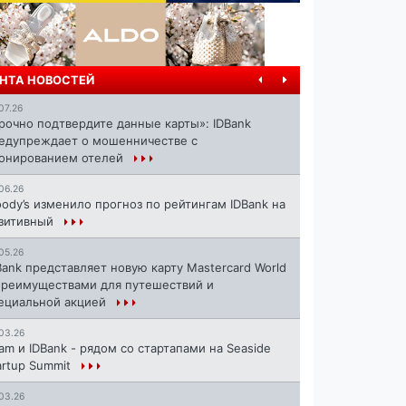
НТА НОВОСТЕЙ
07.26
рочно подтвердите данные карты»: IDBank
едупреждает о мошенничестве с
онированием отелей
06.26
ody’s изменило прогноз по рейтингам IDBank на
зитивный
05.26
Bank представляет новую карту Mastercard World
преимуществами для путешествий и
ециальной акцией
03.26
ram и IDBank - рядом со стартапами на Seaside
artup Summit
03.26