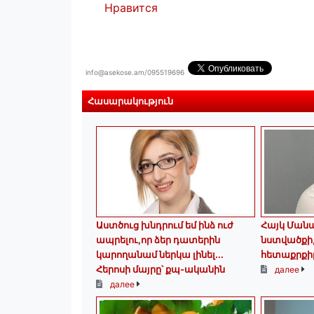
Нравится
info@asekose.am/095519696
Հասարակություն
Աստծուց խնդրում եմ ինձ ուժ
Հայկ Մանա
ապրելու,որ ձեր դատերին
նստվածքի, 
կարողանամ ներկա լինել․․․
հետաքրքիր
Հերոսի մայրը՝ քպ-ականին
далее
далее