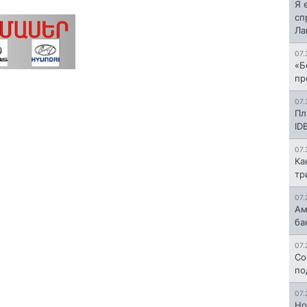
Я 
сп
Л
07.
«Б
пр
07.
Пл
ID
07.
Ка
тр
07.
Ам
ба
07.
Со
по
07.
Но