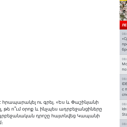
ЛЕ
08.
«С
пр
бр
08.
Mo
по
08.
ID
с 
сп
 հրապարակել ու գրել. «Ես և Փաշինյանի
08.
, թե ո՞ւմ օրոք և ինչպես ադրբեջանցիները
Id
St
ադրբեջանական դրոշը հայտնվեց Կապանի
։
08.