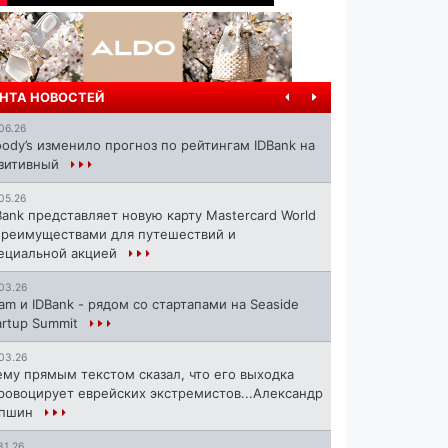
НТА НОВОСТЕЙ
06.26
ody’s изменило прогноз по рейтингам IDBank на
зитивный
05.26
Bank представляет новую карту Mastercard World
преимуществами для путешествий и
ециальной акцией
03.26
ram и IDBank - рядом со стартапами на Seaside
artup Summit
03.26
ему прямым текстом сказал, что его выходка
ровоцирует еврейских экстремистов...Александр
апшин
31.26