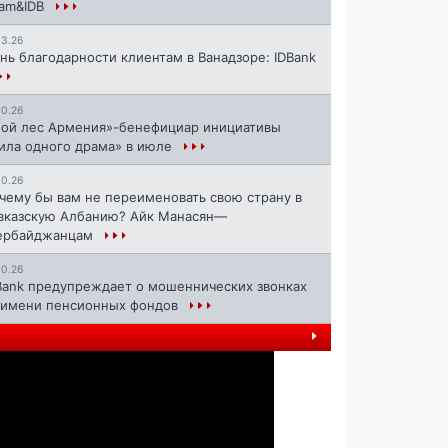
ram&IDB
13.26
нь благодарности клиентам в Ванадзоре: IDBank
10.26
ой лес Армения»-бенефициар инициативы
ила одного драма» в июле
10.26
чему бы вам не переименовать свою страну в
вказскую Албанию? Айк Манасян—
ербайджанцам
10.26
Bank предупреждает о мошеннических звонках
 имени пенсионных фондов