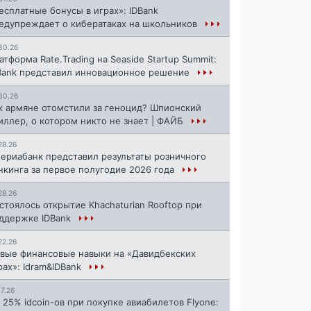
есплатные бонусы в играх»: IDBank
едупреждает о кибератаках на школьников
30.26
атформа Rate.Trading на Seaside Startup Summit:
Bank представил инновационное решение
30.26
к армяне отомстили за геноцид? Шпионский
иллер, о котором никто не знает | ФАЙБ
28.26
ериабанк представил результаты розничного
нкинга за первое полугодие 2026 года
28.26
стоялось открытие Khachaturian Rooftop при
ддержке IDBank
22.26
вые финансовые навыки на «Давидбекских
рах»: Idram&IDBank
17.26
 25% idcoin-ов при покупке авиабилетов Flyone: