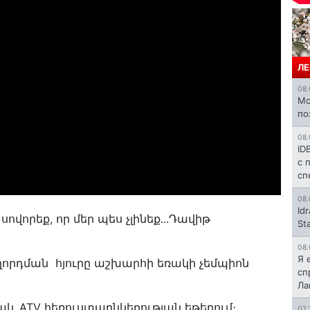
ЛЕ
08.
Mo
по
08.
ID
с 
сп
08.
Id
 սովորեք, որ մեր պես չլինեք...Դավիթ
St
08.
Я 
որդման հյուրը աշխարհի եռակի չեմպիոն
сп
Л
աև ATV հեռուստաընկերության եթերում։
07.