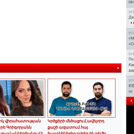
Id
07.
Де
07.
«М
«С
07.
По
Ка
далее
аз
07.
ID
от
կ վիրահատության
Կրծքերի մեծացում,ավելորդ
արե Գրիգորյանն
քաշի ազատում.հայ
նգամ անկեղծանում է
հայտնիներից ովքեր են դիմել