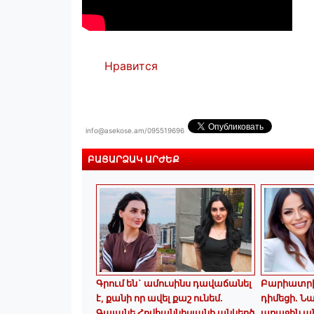
Нравится
info@asekose.am/095519696
ԲԱՑԱՐՁԱԿ ԱՐԺԵՔ
Գրում են` ամուսինս դավաճանել
Բարիատրի
է, քանի որ ավել քաշ ունեմ.
դիմեցի. Ն
Գայանե Հովհաննիսյանի անկեղծ
առաջին ա