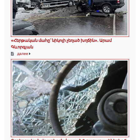
«Հերթական մահը՝ նիկոլի չեղած խղճին»․ Արամ
Գևորգյան
далее