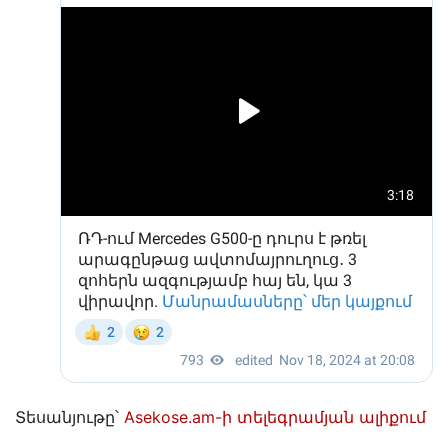
Տեսանյութը՝
Asekose.am-ի տելեգրամյան ալիքում