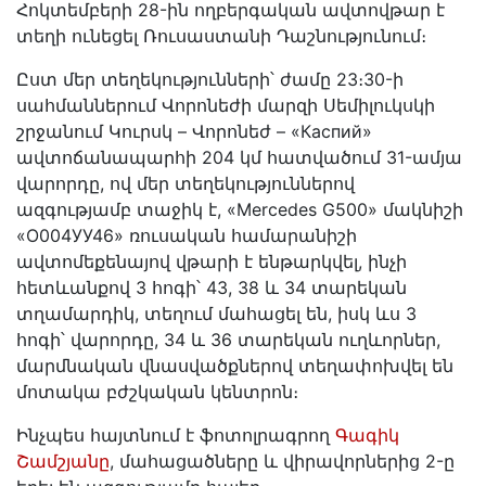
Հոկտեմբերի 28-ին ողբերգական ավտովթար է
տեղի ունեցել Ռուսաստանի Դաշնությունում։
Ըստ մեր տեղեկությունների՝ ժամը 23։30-ի
սահմաններում Վորոնեժի մարզի Սեմիլուկսկի
շրջանում Կուրսկ – Վորոնեժ – «Каспий»
ավտոճանապարհի 204 կմ հատվածում 31-ամյա
վարորդը, ով մեր տեղեկություններով
ազգությամբ տաջիկ է, «Mercedes G500» մակնիշի
«О004УУ46» ռուսական համարանիշի
ավտոմեքենայով վթարի է ենթարկվել, ինչի
հետևանքով 3 հոգի՝ 43, 38 և 34 տարեկան
տղամարդիկ, տեղում մահացել են, իսկ ևս 3
հոգի՝ վարորդը, 34 և 36 տարեկան ուղևորներ,
մարմնական վնասվածքներով տեղափոխվել են
մոտակա բժշկական կենտրոն։
Ինչպես հայտնում է ֆոտոլրագրող
Գագիկ
Շամշյանը
, մահացածները և վիրավորներից 2-ը