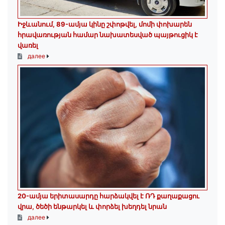
Իջևանում, 89-ամյա կինը շփոթվել, մոմի փոխարեն
հրավառության համար նախատեսված պայթուցիկ է
վառել
далее
20-ամյա երիտասարդը հարձակվել է ՌԴ քաղաքացու
վրա, ծեծի ենթարկել և փորձել խեղդել նրան
далее