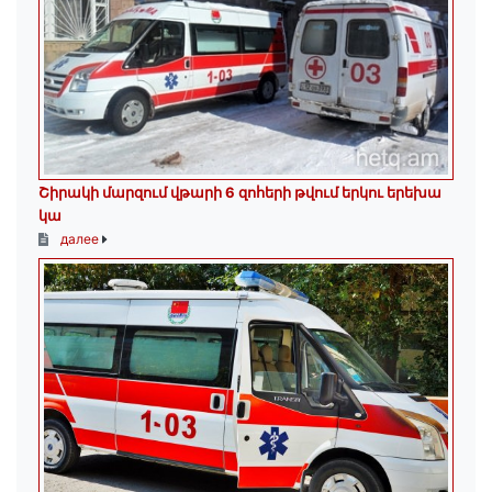
Շիրակի մարզում վթարի 6 զոհերի թվում երկու երեխա
կա
далее