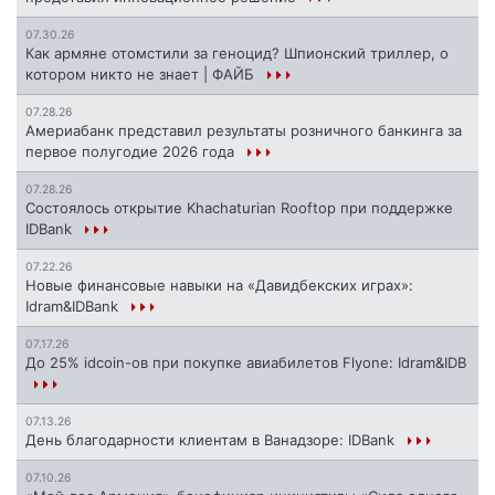
07.30.26
Как армяне отомстили за геноцид? Шпионский триллер, о
котором никто не знает | ФАЙБ
07.28.26
Америабанк представил результаты розничного банкинга за
первое полугодие 2026 года
07.28.26
Состоялось открытие Khachaturian Rooftop при поддержке
IDBank
07.22.26
Новые финансовые навыки на «Давидбекских играх»:
Idram&IDBank
07.17.26
До 25% idcoin-ов при покупке авиабилетов Flyone: Idram&IDB
07.13.26
День благодарности клиентам в Ванадзоре: IDBank
07.10.26