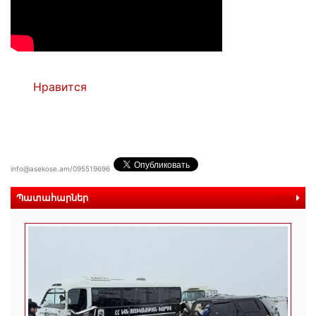
Нравится
info@asekose.am/095519696
Պատահարներ
далее