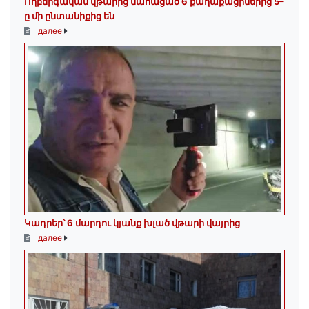
Ողբերգական վթարից մահացած 6 քաղաքացիներից 5–
ը մի ընտանիքից են
далее
Կադրեր՝ 6 մարդու կյանք խլած վթարի վայրից
далее