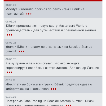
08.06.26
Moody’s изменило прогноз по рейтингам IDBank на
позитивный
08.05.26
IDBank представляет новую карту Mastercard World с
преимуществами для путешествий и специальной акцией
08.03.26
Idram и IDBank - рядом со стартапами на Seaside Startup
Summit
08.03.26
Я ему прямым текстом сказал, что его выходка
спровоцирует еврейских экстремистов...Александр Лапшин
07.31.26
«Бесплатные бонусы в играх»: IDBank предупреждает о
кибератаках на школьников
07.30.26
Платформа Rate.Trading на Seaside Startup Summit: IDBank
представил инновационное решение