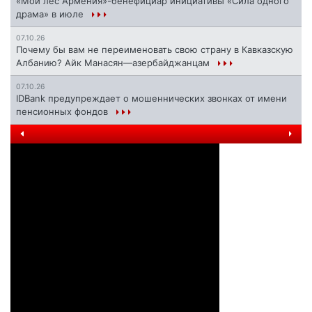
«Мой лес Армения»-бенефициар инициативы «Сила одного
драма» в июле
07.10.26
Почему бы вам не переименовать свою страну в Кавказскую
Албанию? Айк Манасян—азербайджанцам
07.10.26
IDBank предупреждает о мошеннических звонках от имени
пенсионных фондов