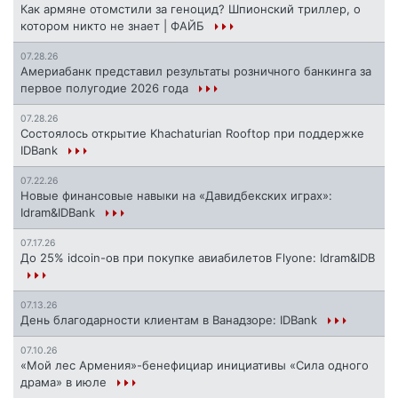
Как армяне отомстили за геноцид? Шпионский триллер, о
котором никто не знает | ФАЙБ
07.28.26
Америабанк представил результаты розничного банкинга за
первое полугодие 2026 года
07.28.26
Состоялось открытие Khachaturian Rooftop при поддержке
IDBank
07.22.26
Новые финансовые навыки на «Давидбекских играх»:
Idram&IDBank
07.17.26
До 25% idcoin-ов при покупке авиабилетов Flyone: Idram&IDB
07.13.26
День благодарности клиентам в Ванадзоре: IDBank
07.10.26
«Мой лес Армения»-бенефициар инициативы «Сила одного
драма» в июле