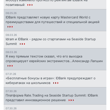
Moody’s изменило прогноз по рейтингам IDBank на
позитивный
08.05.26
IDBank представляет новую карту Mastercard World с
преимуществами для путешествий и специальной акцией
08.03.26
Idram и IDBank - рядом со стартапами на Seaside Startup
Summit
08.03.26
Я ему прямым текстом сказал, что его выходка
спровоцирует еврейских экстремистов...Александр Лапшин
07.31.26
«Бесплатные бонусы в играх»: IDBank предупреждает о
кибератаках на школьников
07.30.26
Платформа Rate.Trading на Seaside Startup Summit: IDBank
представил инновационное решение
07.30.26