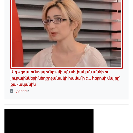
Այդ «զգայունությունը» միայն սեփական անձի ու
յուրայինների նեղ շրջանակի համա՞ր է․․․ հերոսի մայրը՝
քպ-ականին
далее