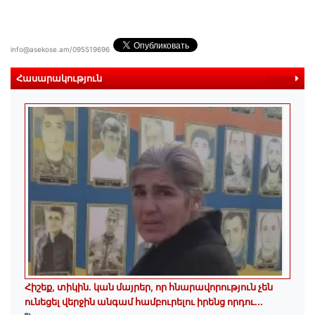
info@asekose.am/095519696
Հասարակություն
далее
Հիշեք, տիկին․ կան մայրեր, որ հնարավորություն չեն
ունեցել վերջին անգամ համբուրելու իրենց որդու...