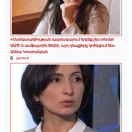
«Մանկապղծության պարագայում երբեք չես տեսնի
ԱԱԾ-ն ասֆալտին ծեփի, այդ դեպքերը կոծկվում են»․
Աննա Կոստանյան
далее