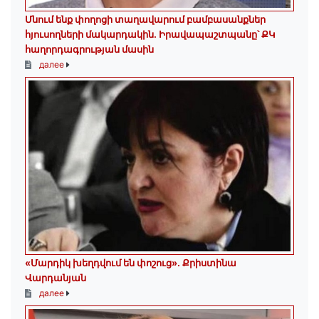
Մնում ենք փողոցի տաղավարում բամբասանքներ
հյուսողների մակարդակին․ Իրավապաշտպանը՝ ՔԿ
հաղորդագրության մասին
далее
«Մարդիկ խեղդվում են փոշուց»․ Քրիստինա
Վարդանյան
далее