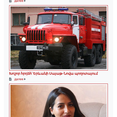
далее
Խոշոր հրդեհ՝ Երևանի Սայաթ-Նովա պողոտայում
далее