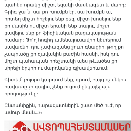
պահեց որակը միշտ, եզակի մասնագետ և մարդ։
Գրիգ ջա՜ն, սա քո խումբն էր, սա խումբն ա,
որտեղ միշտ հիշելու ենք քեզ, միշտ խոսելու ենք
քո մասին ու միշտ երանի ենք տալու, միշտ
ցավելու ենք քո ֆիզիկական բացակայության
համար։ Թո՛ղ հոգիդ ամենալուսավոր կետերում
սավառնի, դու չափազանց շուտ գնացիր, թող քո
չապրածը քո զավակին բաժին հասնի, իսկ դու
միշտ պահապան հրեշտակի պես թևածես քո
սիրելի երկրի ու մարդկանց գլխավերևում։
Գիտեմ՝ բոլորս կարդում ենք, գրում, բայց ոչ մեկիս
հավատը չի գալիս, չենք ուզում ընկալել այս
իրողությունը։
Ընտանիքին, հարազատներին շատ մեծ ուժ, որ
ամուր մնան...»։