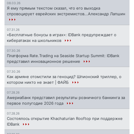
08.03.26
Я ему прямым текстом сказал, что его выходка
спровоцирует еврейских экстремистов...Александр Лапшин
07.31.26
«Бесплатные бонусы в играх»: IDBank предупреждает о
кибератаках на школьников
07.30.26
Платформа Rate.Trading на Seaside Startup Summit: IDBank
представил инновационное решение
07.30.26
Как армяне отомстили за геноцид? Шпионский триллер, о
котором никто не знает | ФАЙБ
07.28.26
Америабанк представил результаты розничного банкинга за
первое полугодие 2026 года
07.28.26
Состоялось открытие Khachaturian Rooftop при поддержке
IDBank