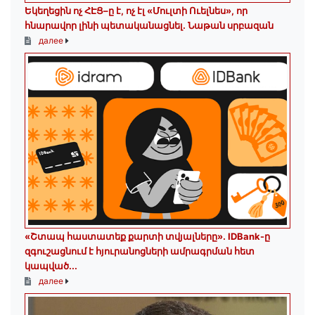
Եկեղեցին ոչ ՀԷՑ–ը է, ոչ էլ «Մուլտի Ուելնես», որ
հնարավոր լինի պետականացնել. Նաթան սրբազան
далее
«Շտապ հաստատեք քարտի տվյալները»․ IDBank-ը
զգուշացնում է հյուրանոցների ամրագրման հետ
կապված...
далее