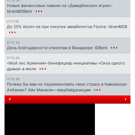
07.22.26
Новые финансовые навыки на «Давидбекских играх»:
Idram&IDBank
07.17.26
До 25% idcoin-ов при покупке авиабилетов Flyone: Idram&IDB
07.13.26
День благодарности клиентам в Ванадзоре: IDBank
07.10.26
«Мой лес Армения»-бенефициар инициативы «Сила одного
драма» в июле
07.10.26
Почему бы вам не переименовать свою страну в Кавказскую
Албанию? Айк Манасян—азербайджанцам