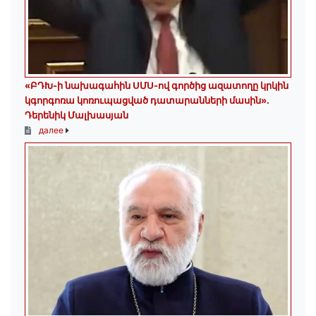
«ԲԴԽ-ի նախագահին ՍՄՍ-ով գործից ազատողը կրկին
կգորգոռա կոռուպացված դատարանների մասին».
Դերենիկ Մալխասյան
далее