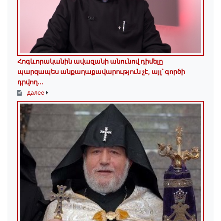
Հոգևորականին ավազանի անունով դիմելը
պարզապես անքաղաքավարություն չէ, այլ՝ գործի
դրվող...
далее