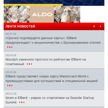
ЛЕНТА НОВОСТЕЙ
08.07.26
«Срочно подтвердите данные карты»: IDBank
предупреждает о мошенничестве с бронированием отелей
08.06.26
Moody’s изменило прогноз по рейтингам IDBank на
позитивный
08.05.26
IDBank представляет новую карту Mastercard World с
преимуществами для путешествий и специальной акцией
08.03.26
Idram и IDBank - рядом со стартапами на Seaside Startup
Summit