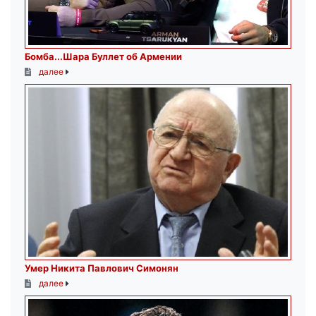
Бомба...Шара Буллет об Армении
далее
Умер Никита Павлович Симонян
далее