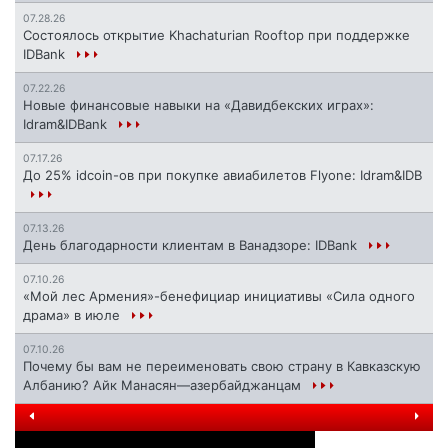
07.28.26
Состоялось открытие Khachaturian Rooftop при поддержке
IDBank
07.22.26
Новые финансовые навыки на «Давидбекских играх»:
Idram&IDBank
07.17.26
До 25% idcoin-ов при покупке авиабилетов Flyone: Idram&IDB
07.13.26
День благодарности клиентам в Ванадзоре: IDBank
07.10.26
«Мой лес Армения»-бенефициар инициативы «Сила одного
драма» в июле
07.10.26
Почему бы вам не переименовать свою страну в Кавказскую
Албанию? Айк Манасян—азербайджанцам