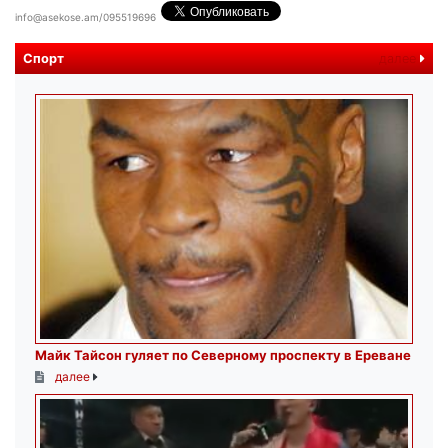
info@asekose.am/095519696
Спорт
далее
Майк Тайсон гуляет по Северному проспекту в Ереване
далее