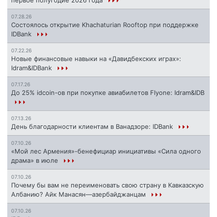
первое полугодие 2026 года
07.28.26
Состоялось открытие Khachaturian Rooftop при поддержке
IDBank
07.22.26
Новые финансовые навыки на «Давидбекских играх»:
Idram&IDBank
07.17.26
До 25% idcoin-ов при покупке авиабилетов Flyone: Idram&IDB
07.13.26
День благодарности клиентам в Ванадзоре: IDBank
07.10.26
«Мой лес Армения»-бенефициар инициативы «Сила одного
драма» в июле
07.10.26
Почему бы вам не переименовать свою страну в Кавказскую
Албанию? Айк Манасян—азербайджанцам
07.10.26