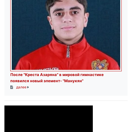
После "Креста Азаряна" в мировой гимнастике
появился новый элемент- "Манукян"
далее