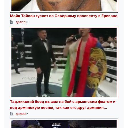
Майк Тайсон гуляет по Северному проспекту в Ереване
далее
Таджикский боец вышел на бой с армянским флагом и
под армянскую песню, так как его друг армянин...
далее