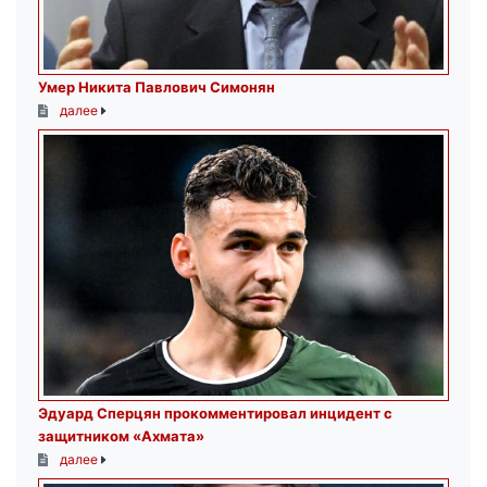
Умер Никита Павлович Симонян
далее
Эдуард Сперцян прокомментировал инцидент с
защитником «Ахмата»
далее