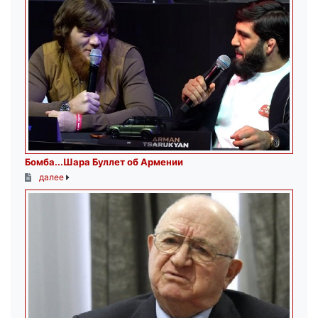
Бомба...Шара Буллет об Армении
далее