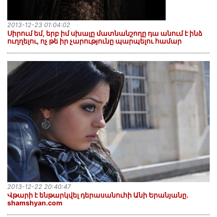
2013-12-23 01:04:02
Սիրում եմ, երբ իմ սխալը մատնանշողը դա անում է ինձ
ուղղելու, ոչ թե իր չարությունը պարպելու համար
2013-12-22 20:40:47
Վթարի է ենթարկվել դերասանուհի Անի Երանյանը.
shamshyan.com