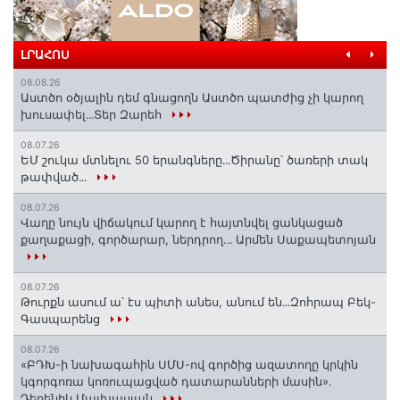
ԼՐԱՀՈՍ
08.08.26
Աստծո օծյալին դեմ գնացողն Աստծո պատժից չի կարող
խուսափել․․․Տեր Զարեհ
08.07.26
ԵՄ շուկա մտնելու 50 երանգները․․․Ծիրանը՝ ծառերի տակ
թափված․․․
08.07.26
Վաղը նույն վիճակում կարող է հայտնվել ցանկացած
քաղաքացի, գործարար, ներդրող.․․ Արմեն Սաքապետոյան
08.07.26
Թուրքն ասում ա՝ էս պիտի անես, անում են․․․Զոհրապ Բեկ-
Գասպարենց
08.07.26
«ԲԴԽ-ի նախագահին ՍՄՍ-ով գործից ազատողը կրկին
կգորգոռա կոռուպացված դատարանների մասին».
Դերենիկ Մալխասյան