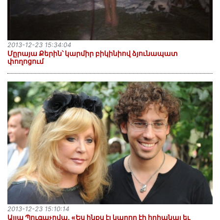
2013-12-23 15:34:04
Մըրայա Քերին՝ կարմիր բիկինիով ձյունապատ
փողոցում
2013-12-23 15:10:14
Ալլա Պուգաչովա. «Ես ինքս էլ կարող էի հղիանալ եւ