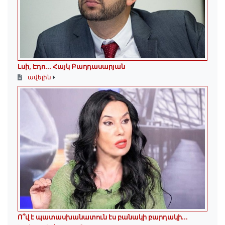
Լսի, Էդո․․․ Հայկ Բաղդասարյան
ավելին
Ո՞վ է պատասխանատուն էս բանակի բարդակի․․․