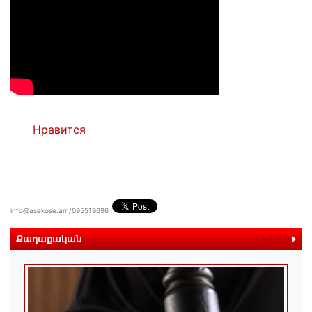
Нравится
info@asekose.am/095519696
Քաղաքական
ավելին