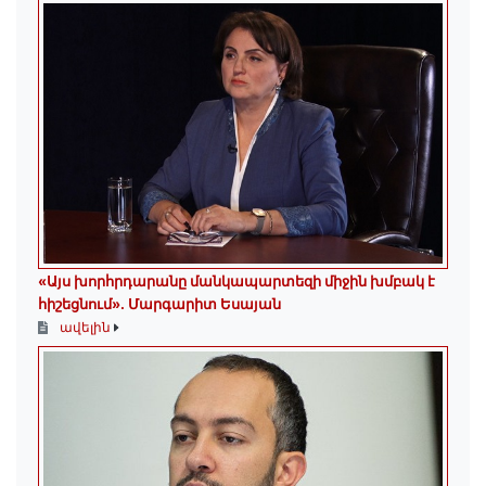
«Այս խորհրդարանը մանկապարտեզի միջին խմբակ է
հիշեցնում»․ Մարգարիտ Եսայան
ավելին