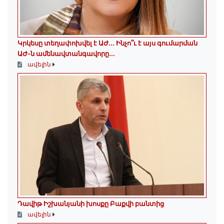
Կրկեսը տեղափոխվել է ԱԺ... Ինչո՞ւ է այս գումարման
ԱԺ-ն ամենավտանգավորը...
ավելին
Դավիթ Իշխանյանի խոսքը Բաքվի բանտից
ավելին