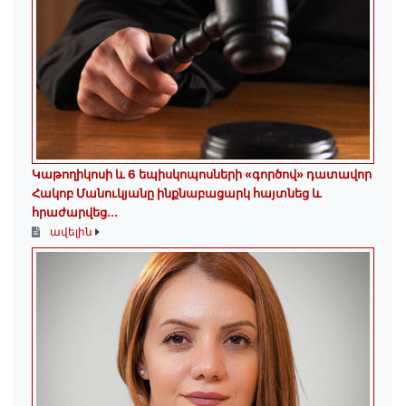
️Կաթողիկոսի և 6 եպիսկոպոսների «գործով» դատավոր
Հակոբ Մանուկյանը ինքնաբացարկ հայտնեց և
հրաժարվեց...
ավելին