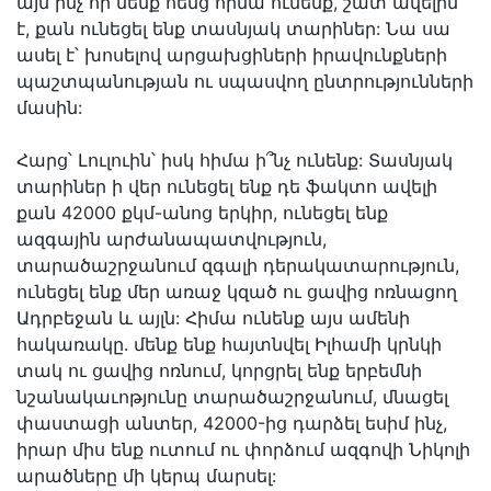
այն ինչ որ մենք հենց հիմա ունենք, շատ ավելին
է, քան ունեցել ենք տասնյակ տարիներ: Նա սա
ասել է՝ խոսելով արցախցիների իրավունքների
պաշտպանության ու սպասվող ընտրությունների
մասին:
Հարց՝ Լուլուին՝ իսկ հիմա ի՞նչ ունենք: Տասնյակ
տարիներ ի վեր ունեցել ենք դե ֆակտո ավելի
քան 42000 քկմ-անոց երկիր, ունեցել ենք
ազգային արժանապատվություն,
տարածաշրջանում զգալի դերակատարություն,
ունեցել ենք մեր առաջ կզած ու ցավից ոռնացող
Ադրբեջան և այլն: Հիմա ունենք այս ամենի
հակառակը. մենք ենք հայտնվել Իլհամի կրնկի
տակ ու ցավից ոռնում, կորցրել ենք երբեմնի
նշանակաւոթյունը տարածաշրջանում, մնացել
փաստացի անտեր, 42000-ից դարձել եսիմ ինչ,
իրար միս ենք ուտում ու փորձում ազգովի Նիկոլի
արածները մի կերպ մարսել: