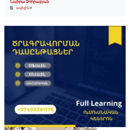
Նաիրա Զոհրաբյան
ավելին