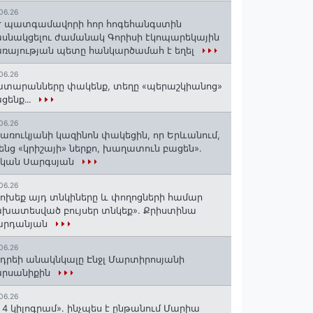
06.26
 պատգամավորի հոր հոգեհանգստին
սնակցելու ժամանակ Գորիսի էկոպարեկային
ռայության պետը հանկարծամահ է եղել
06.26
տարանները փակենք, տեղը «պերաշկիանոց»
ցենք․․․
06.26
առուկյանի կազինոն փակեցին, որ Երևանում,
ենց «կրիշայի» ներքո, խաղատուն բացեն»․
սկան Սարգսյան
06.26
ոխեք այդ տնկիները և փողոցների համար
խատեսված բույսեր տնկեք». Քրիստինա
արդանյան
06.26
դրեի անակնկալը Էնջլ Մարտիրոսյանի
արսանիքին
06.26
 4 կիլոգրամ». ինչպես է ընթանում Մարիա