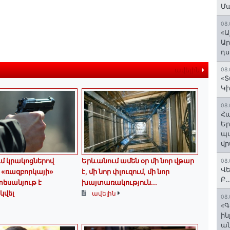
Մ
08.
«Ա
Ար
դս
ավելին
08.
«Տ
Կի
08.
Հա
Եր
պա
վր
ւմ կրակոցներով
Երևանում ամեն օր մի նոր վթար
08.
Վե
 «ռազբորկայի»
է, մի նոր փլուզում, մի նոր
Բ.
եսանյութ է
խայտառակություն...
վել
ավելին
08.
«Գ
ի
ան