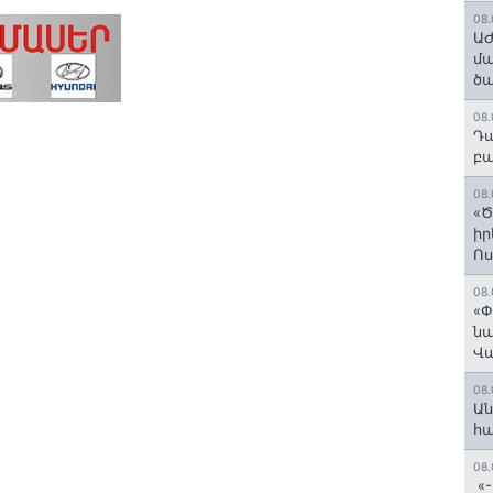
08.
ԱԺ
մա
ծա
08.
Դա
բա
08.
«Ծ
իր
Ո
08.
«Փ
նա
Վ
08.
Ան
հ
08.
«-