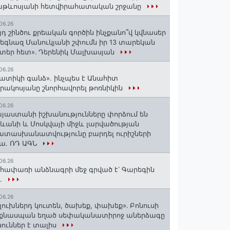
աթևոսյանի հետվիրահատական շրջանը
06.26
յդ շինծու քրեական գործին ինչքանո՞վ կվնասեր
եգնազ Մանուկյանի շփումն իր 13 տարեկան
տեր հետ»․ Դերենիկ Մալխասյան
06.26
ատիկի գանձ». ինչպես է Անահիտ
րակոսյանը շնորհավորել թոռնիկին
06.26
յաստանի իշխանությունները փորձում են
ևանի և Մոսկվայի միջև լարվածության
տասխանատվությունը բարդել ուրիշների
ա. ՌԴ ԱԳՆ
06.26
հափառի անձնագրի մեջ գրված է՝ Գարեգին
..
06.26
լուխներդ կուտեն, ծախեք, փախեք»․ Բոնուսի
նքնասպան եղած սեփականատիրոջ աներձագը
ուններ է տալիս