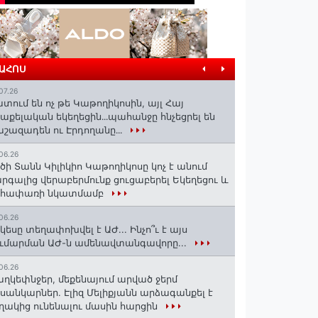
ՐԱՀՈՍ
07.26
տում են ոչ թե Կաթողիկոսին, այլ Հայ
աքելական եկեղեցին․․․պահանջը հնչեցրել են
շազադեն ու Էրդողանը․․․
06.26
ծի Տանն Կիլիկիո Կաթողիկոսը կոչ է անում
րգալից վերաբերմունք ցուցաբերել Եկեղեցու և
եհափառի նկատմամբ
06.26
կեսը տեղափոխվել է ԱԺ... Ինչո՞ւ է այս
ւմարման ԱԺ-ն ամենավտանգավորը...
06.26
ղկեփնջեր, մեքենայում արված ջերմ
ւսանկարներ. Էլիզ Մելիքյանն արձագանքել է
ղակից ունենալու մասին հարցին