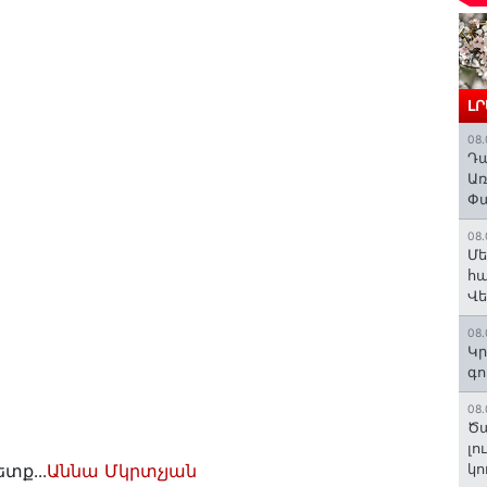
Լ
08.
Դա
Առ
Փա
08.
Մե
հա
Վ
08.
Կր
գո
08.
Ծա
լո
տք․․․
Աննա Մկրտչյան
կո