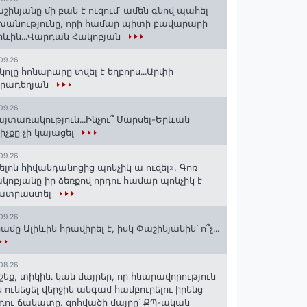
շինյանը մի բան է ուզում՝ ամեն գնով պահել
խանությունը, որի համար պիտի բավարարի
իևին․․․Վարդան Հակոբյան
09.26
կոլը հոնարարը տվել է եղբորս․․․Արփի
իրադեղյան
09.26
յտառակություն․․․Ինչու՞ Մարսել-Երևան
իչքը չի կայացել
09.26
ելոն հիվանդանոցից պոնչիկ ա ուզել». Գոռ
կոբյանը իր ձեռքով որդու համար պոնչիկ է
ատրաստել
09.26
ամը Ալիևին հրավիրել է, իսկ Փաշինյանին՝ ո՞չ․․․
08.26
շեք, տիկին․ կան մայրեր, որ հնարավորություն
ն ունեցել վերջին անգամ համբուրելու իրենց
դու ճակատը. զոհվածի մայրը՝ ՔՊ-ական