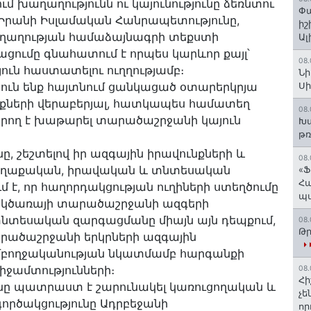
 խաղաղությունն ու կայունությունը ձեռնտու
Փա
 Իրանի Իսլամական Հանրապետությունը,
իշ
 խաղաղության համաձայնագրի տեքստի
Ալ
ացումը գնահատում է որպես կարևոր քայլ՝
08.
ւն հաստատելու ուղղությամբ։
Նի
յուն ենք հայտնում ցանկացած օտարերկրյա
Ս
ների վերաբերյալ, հատկապես համատեղ
08.
արող է խաթարել տարածաշրջանի կայուն
Խա
թռ
, շեշտելով իր ազգային իրավունքների և
08.
քաղաքական, իրավական և տնտեսական
«Ֆ
Հա
մ է, որ հաղորդակցության ուղիների ստեղծումը
պ
 կծառայի տարածաշրջանի ազգերի
տնտեսական զարգացմանը միայն այն դեպքում,
08.
Թր
արածաշրջանի երկրների ազգային
մբողջականության նկատմամբ հարգանքի
ջամտությունների։
08.
Հի
նը պատրաստ է շարունակել կառուցողական և
չե
րծակցությունը Ադրբեջանի
որ