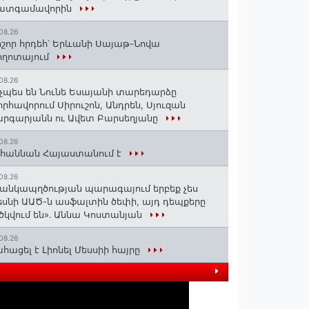
ատգամավորին
08.26
շոր հրդեհ՝ Երևանի Սայաթ-Նովա
ողոտայում
08.26
չպես են Նունե Եսայանի տարեդարձը
որհավորում Սիրուշոն, Անդրեն, Սյուզան
րգարյանն ու Ավետ Բարսեղյանը
08.26
հաննան Հայաստանում է
08.26
անկապղծության պարագայում երբեք չես
սնի ԱԱԾ-ն ասֆալտին ծեփի, այդ դեպքերը
ծկվում են»․ Աննա Կոստանյան
08.26
հացել է Լիոնել Մեսսիի հայրը