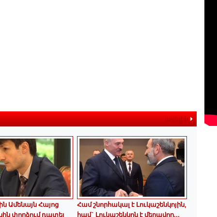
ավելին
ին Ամենայն Հայոց
Համ շնորհակալ է Լուկաշենկոյին,
ին փորձում դատել
համ` Լուկաշենկոն է մեղավոր․․․