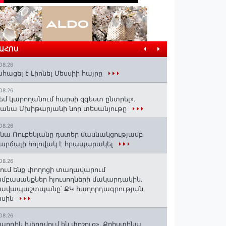
ՐԱՀՈՍ
08.26
հացել է Լիոնել Մեսսիի հայրը
08.26
եմ կարողանում հարսի զգեստ ընտրել».
անա Մխիթարյանի նոր տեսանյութը
08.26
նա Ռուբենյանը դստեր մասնակցությամբ
արճալի հոլովակ է հրապարակել
08.26
ում ենք փողոցի տաղավարում
մբասանքներ հյուսողների մակարդակին․
րավապաշտպանը՝ ՔԿ հաղորդագրության
ասին
08.26
արդիկ խեղդվում են փոշուց»․ Քրիստինա