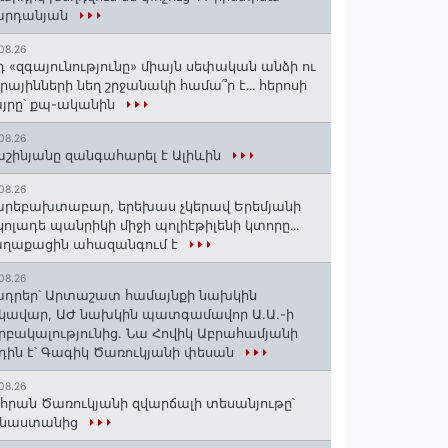
արդանյան
08.26
դ «զգայունությունը» միայն սեփական անձի ու
ւրայինների նեղ շրջանակի համա՞ր է․․․ հերոսի
յրը՝ քպ-ականին
08.26
շինյանը զանգահարել է Ալիևին
08.26
րեբախտաբար, երեխաս չկերավ Երեմյանի
կոլադե պանրիկի միջի պոլիէթիլենի կտորը․․․
աղաքացին ահազանգում է
08.26
դրեր՝ Արտաշատ համայնքի նախկին
կավար, ԱԺ նախկին պատգամավոր Ա.Ա.-ի
րբակալությունից. Նա Հովիկ Աբրահամյանի
դին է՝ Գագիկ Ծառուկյանի փեսան
08.26
հրան Ծառուկյանի զվարճալի տեսանյութը՝
ինաստանից