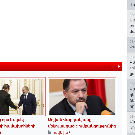
Վ
08.
Այ
յո
մա
08.
Փա
08.
Բա
ավելին
շո
ք
08.
Կա
ղե
ձե
որ
08.
որս է սկսել
Աղվան Վարդանյանը
Մի
նի համախոհների
մեկուսացած է խմբակցությունից
Չ
բ
ավելին