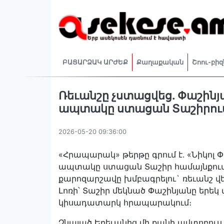
ԲԱՑԱՐՁԱԿ ԱՐԺԵՔ
Քաղաքական
Շոու-բիզ
Ռեւանշը չստացվեց. Փաշինյա
ապտակը ստացան Տաշիրու
2026-05-20 09:36:00
«Հրապարակ» թերթը գրում է. «Նիկոլ Փ
ապտակը ստացան Տաշիր համայնքում։
քարոզարշավը խմբագրելու` ռեւանշ վ
Լոռի՝ Տաշիր մեկնած Փաշինյանը երեկ
կիսադատարկ հրապարակում։
Չնայած Երեւանից մի քանի ավտոբուս 