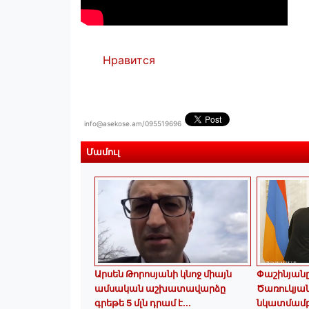
Нравится
info@asekose.am/095519696
Մամուլ
Արսեն Թորոսյանի կնոջ միայն
Փաշինյանը 
ամսական աշխատավարձը
Ծառուկյա
գրեթե 5 մլն դրամ է․․․
նկատմամ