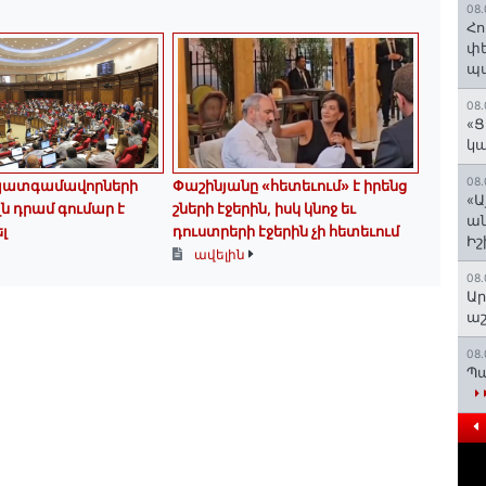
08.
Հո
փե
պա
08.
«Ց
կա
08.
պատգամավորների
Փաշինյանը «հետեւում» է իրենց
«Ա
լն դրամ գումար է
շների էջերին, իսկ կնոջ եւ
ան
լ
դուստրերի էջերին չի հետեւում
Ի
ավելին
08.
Ար
աշ
08.
Պա