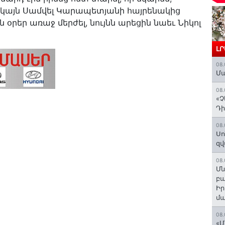
սակայն Սամվել Կարապետյանի հայրենակից
օրեր առաջ մերժել, նույնն արեցին նաեւ Նիկոլ
Լ
08.
Մա
08.
«Չ
Դի
08.
Սո
զվ
08.
Մն
բա
Ի
մ
08.
«Մ