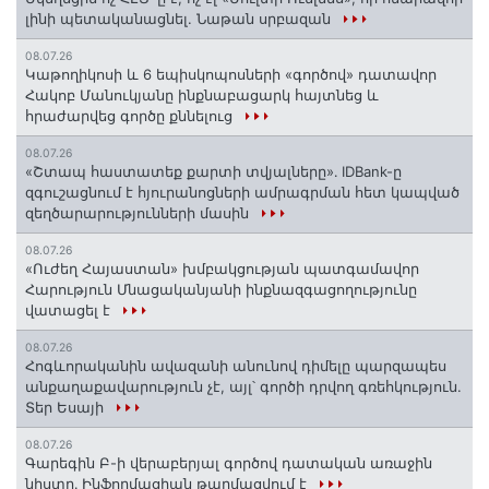
լինի պետականացնել. Նաթան սրբազան
08.07.26
️Կաթողիկոսի և 6 եպիսկոպոսների «գործով» դատավոր
Հակոբ Մանուկյանը ինքնաբացարկ հայտնեց և
հրաժարվեց գործը քննելուց
08.07.26
«Շտապ հաստատեք քարտի տվյալները»․ IDBank-ը
զգուշացնում է հյուրանոցների ամրագրման հետ կապված
զեղծարարությունների մասին
08.07.26
«Ուժեղ Հայաստան» խմբակցության պատգամավոր
Հարություն Մնացականյանի ինքնազգացողությունը
վատացել է
08.07.26
Հոգևորականին ավազանի անունով դիմելը պարզապես
անքաղաքավարություն չէ, այլ՝ գործի դրվող գռեհկություն.
Տեր Եսայի
08.07.26
Գարեգին Բ-ի վերաբերյալ գործով դատական առաջին
նիստը․ Ինֆորմացիան թարմացվում է