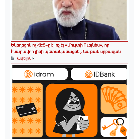
Եկեղեցին ոչ ՀԷՑ–ը է, ոչ էլ «Մուլտի Ուելնես», որ
հնարավոր լինի պետականացնել. Նաթան սրբազան
ավելին