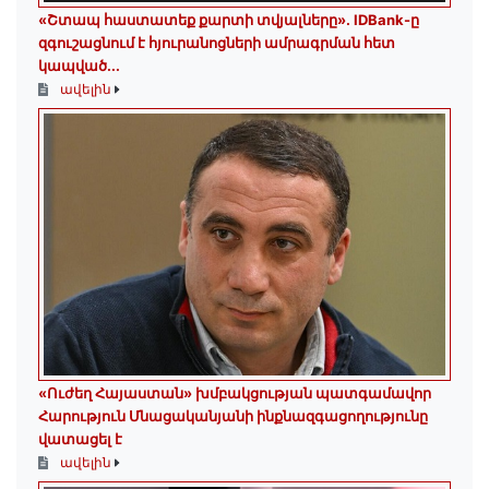
«Շտապ հաստատեք քարտի տվյալները»․ IDBank-ը
զգուշացնում է հյուրանոցների ամրագրման հետ
կապված...
ավելին
«Ուժեղ Հայաստան» խմբակցության պատգամավոր
Հարություն Մնացականյանի ինքնազգացողությունը
վատացել է
ավելին