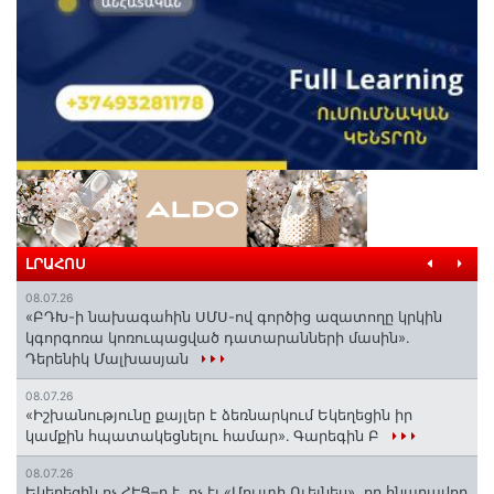
ԼՐԱՀՈՍ
08.07.26
«ԲԴԽ-ի նախագահին ՍՄՍ-ով գործից ազատողը կրկին
կգորգոռա կոռուպացված դատարանների մասին».
Դերենիկ Մալխասյան
08.07.26
«Իշխանությունը քայլեր է ձեռնարկում Եկեղեցին իր
կամքին հպատակեցնելու համար»․ Գարեգին Բ
08.07.26
Եկեղեցին ոչ ՀԷՑ–ը է, ոչ էլ «Մուլտի Ուելնես», որ հնարավոր