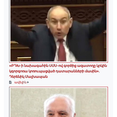
«ԲԴԽ-ի նախագահին ՍՄՍ-ով գործից ազատողը կրկին
կգորգոռա կոռուպացված դատարանների մասին».
Դերենիկ Մալխասյան
ավելին