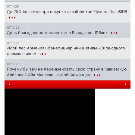
07.17.26
До 25% idcoin-ов при покупке авиабилетов Flyone: Idram&IDB
07.13.26
День благодарности клиентам в Ванадзоре: IDBank
07.10.26
«Мой лес Армения»-бенефициар инициативы «Сила одного
драма» в июле
07.10.26
Почему бы вам не переименовать свою страну в Кавказскую
Албанию? Айк Манасян—азербайджанцам