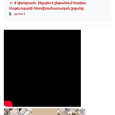
«- 4 կիլոգրամ». ինչպես է ընթանում Մարիա
Մաթևոսյանի հետվիրահատական շրջանը
далее