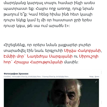
մարդկանց կարդալ տալու համար ինչի ասես
պատրաստ եք: Հայրս ողջ առողջ, դուք նրան
թաղում ե՞ք: Կամ հենց հիմա ինձ հետ կապի
դուրս եկեք կամ էլ մի օր հաստատ ջրի երես
դուսր կգա, թե սա ում արածն է»:
Հիշեցնենք, որ օրերս նման լայքաբեր լուրեր
տարածվել էին նաև երգչուհի
Սիլվա Հակոբյանի
,
Էմմիի մոր` Նադեժդա Սարգսյանի
ու
Սիրուշոյի
հոր` Հրաչյա Հարությունյանի
մասին: