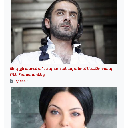
Թուրքն ասում ա՝ էս պիտի անես, անում են․․․Զոհրապ
Բեկ-Գասպարենց
далее