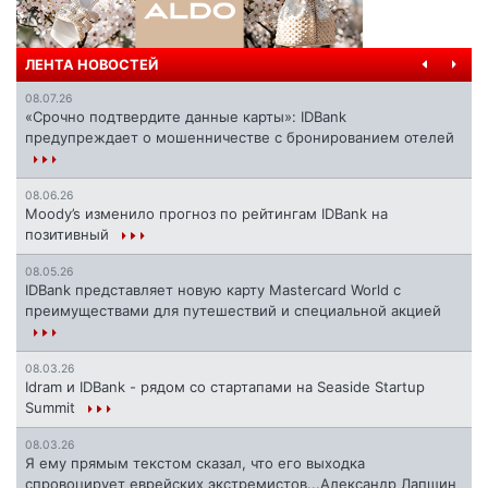
ЛЕНТА НОВОСТЕЙ
08.07.26
«Срочно подтвердите данные карты»: IDBank
предупреждает о мошенничестве с бронированием отелей
08.06.26
Moody’s изменило прогноз по рейтингам IDBank на
позитивный
08.05.26
IDBank представляет новую карту Mastercard World с
преимуществами для путешествий и специальной акцией
08.03.26
Idram и IDBank - рядом со стартапами на Seaside Startup
Summit
08.03.26
Я ему прямым текстом сказал, что его выходка
спровоцирует еврейских экстремистов...Александр Лапшин