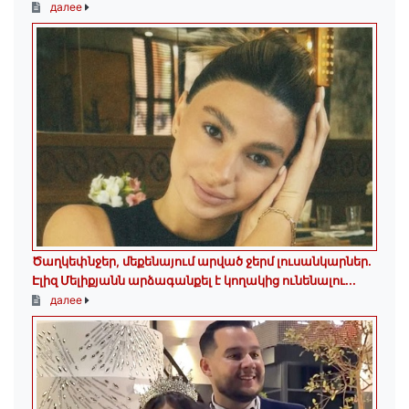
далее
Ծաղկեփնջեր, մեքենայում արված ջերմ լուսանկարներ.
Էլիզ Մելիքյանն արձագանքել է կողակից ունենալու...
далее