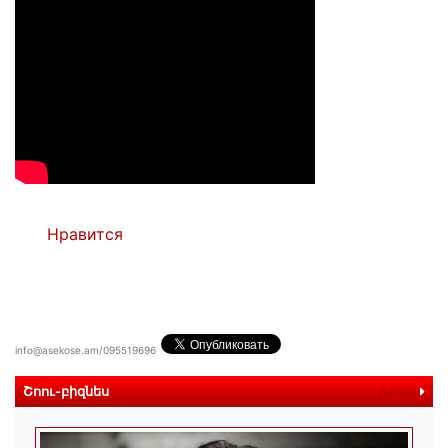
Нравится
info@asekose.am/095519696
Շոու-բիզնես
далее