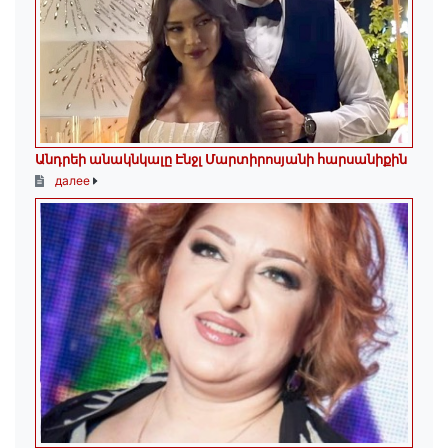
Անդրեի անակնկալը Էնջլ Մարտիրոսյանի հարսանիքին
далее