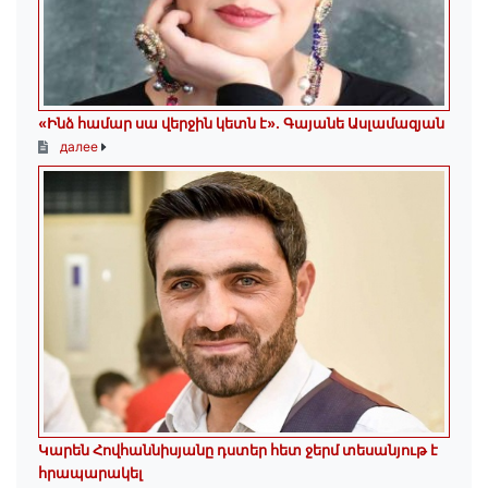
«Ինձ համար սա վերջին կետն է»․ Գայանե Ասլամազյան
далее
Կարեն Հովհաննիսյանը դստեր հետ ջերմ տեսանյութ է
հրապարակել