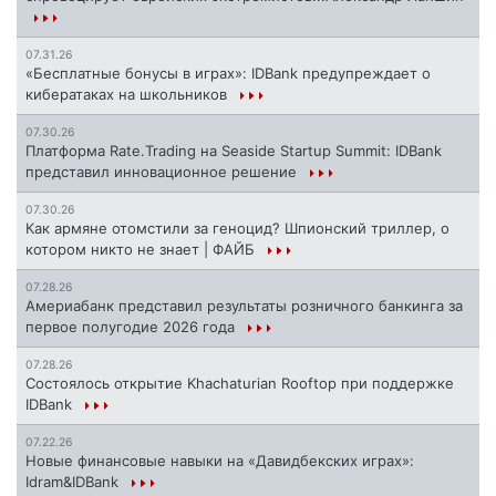
07.31.26
«Бесплатные бонусы в играх»: IDBank предупреждает о
кибератаках на школьников
07.30.26
Платформа Rate.Trading на Seaside Startup Summit: IDBank
представил инновационное решение
07.30.26
Как армяне отомстили за геноцид? Шпионский триллер, о
котором никто не знает | ФАЙБ
07.28.26
Америабанк представил результаты розничного банкинга за
первое полугодие 2026 года
07.28.26
Состоялось открытие Khachaturian Rooftop при поддержке
IDBank
07.22.26
Новые финансовые навыки на «Давидбекских играх»:
Idram&IDBank