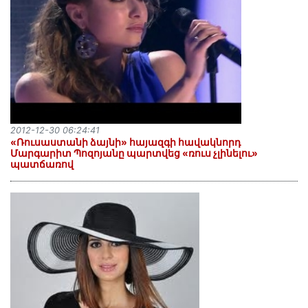
2012-12-30 06:24:41
«Ռուսաստանի ձայնի» հայազգի հավակնորդ
Մարգարիտ Պոզոյանը պարտվեց «ռուս չլինելու»
պատճառով