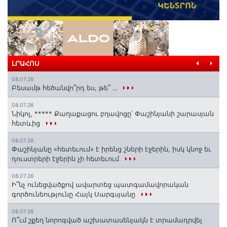
ԼՐԱՀՈՍ
08.07.26
Բեսամթ հեծանվո՞րդ ես, թե՞ ․․․
08.07.26
Նիկոլ, ***** Քաղաքացու բղավոցը՝ Փաշինյանի շարասյան
հետևից
08.07.26
Փաշինյանը «հետեւում» է իրենց շների էջերին, իսկ կնոջ եւ
դուստրերի էջերին չի հետեւում
08.07.26
Ի՞նչ ունեցվածքով ավարտեց պատգամավորական
գործունեությունը Հայկ Սարգսյանը
08.07.26
Ո՞ւմ շքեղ նորոգված աշխատասենյակն է տրամադրվել