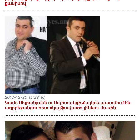
քանիսով
2012-12-30 15:28:16
Կամո Սեյրանյանն ու Սպիտակցի Հայկոն պատմում են
ադրբեջանցու հետ «կայֆավատ» լինելու մասին