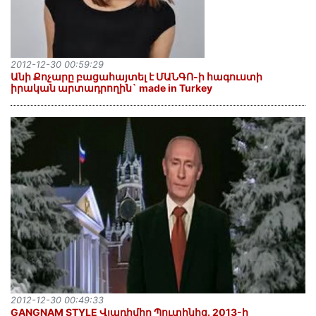
2012-12-30 00:59:29
Անի Քոչարը բացահայտել է ՄԱՆԳՈ-ի հագուստի
իրական արտադրողին` made in Turkey
2012-12-30 00:49:33
GANGNAM STYLE Վլադիմիր Պուտինից. 2013-ի