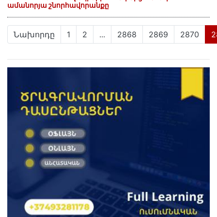
ամանորյա շնորհավորանքը
Նախորդը
1
2
...
2868
2869
2870
2