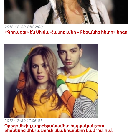
2012-12-30 21:52:00
«Գողացել» են Սիլվա Հակոբյանի «Քեզանից հետո» երգը
2012-12-30 17:06:01
Պրեգոմեշից,ադրբեջանամետ հայկական շոու-
բիզնեսից մինչև Լիլուի սկանդալները կամ`ով, ում,