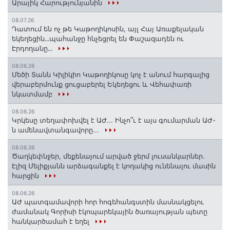
Արայիկ Հարությունյանին
08.07.26
Դատում են ոչ թե Կաթողիկոսին, այլ Հայ Առաքելական
եկեղեցին․․․պահանջը հնչեցրել են Փաշազադեն ու
Էրդողանը․․․
08.06.26
Մեծի Տանն Կիլիկիո Կաթողիկոսը կոչ է անում հարգալից
վերաբերմունք ցուցաբերել Եկեղեցու և Վեհափառի
նկատմամբ
08.06.26
Կրկեսը տեղափոխվել է ԱԺ... Ինչո՞ւ է այս գումարման ԱԺ-
ն ամենավտանգավորը...
08.06.26
Ծաղկեփնջեր, մեքենայում արված ջերմ լուսանկարներ.
Էլիզ Մելիքյանն արձագանքել է կողակից ունենալու մասին
հարցին
08.06.26
ԱԺ պատգամավորի հոր հոգեհանգստին մասնակցելու
ժամանակ Գորիսի էկոպարեկային ծառայության պետը
հանկարծամահ է եղել