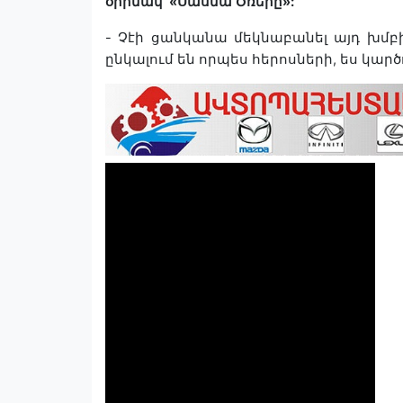
օրինակ՝
«
Սասնա
Ծռերը»
:
-
Չէի
ցանկանա
մեկնաբանել
այդ
խմբ
ընկալում
են
որպես
հերոսների
,
ես
կարծ