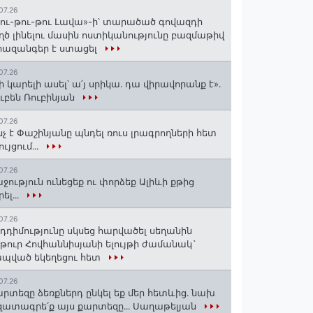
07.26
ու-թու-թու Լավա»-ի՝ տարածած գովազդի
ղծ լինելու մասին ոստիկանությունը բազմաթիվ
ազանգեր է ստացել
07.26
ի կարելի ասել՝ ա՛յ սրիկա․ դա վիրավորանք է»․
ւբեն Ռուբինյան
07.26
նչ է Փաշինյանը պնդել ռուս լրագրողների հետ
ույցում․․․
07.26
ջություն ունեցեք ու փորձեք Ալիևի քթից
րել․․․
07.26
դդիմությունը սկսեց հարվածել սեղանին
թուր Հովհաննիսյանի ելույթի ժամանակ`
պված եկեղեցու հետ
07.26
րտեզը ձեռքներդ ընկել եք մեր հետևից․ նախ
ատագրե՛ք այս քարտեզը․․․ Սաղաթելյան