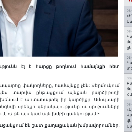
08.
«Ի
Ա
08.
Կա
մա
ըն
08.
Կա
թյունն
էլ
է
հարցը
թողնում
համայնքի
հետ
տե
08.
Բա
ապարհը
փակողները
,
համայնքը
չեն
:
Ջերմուկում
ճա
կես
տարվա
ընթացքում
այնքան
բարձիթողի
ՀԱ
խենում
է
արտահայտել
իր
կարծիքը
:
Ամուլսարի
08.
նգնվի
օրենքի
գերակայությունը
ու
որոշումները
«Ա
ւմ
,
ոչ
թե
այս
կամ
այն
խմբի
ցանկությամբ
:
Վ
վե
աջակցում
են
շատ
քաղաքական
խմբավորումներ
,
Մ