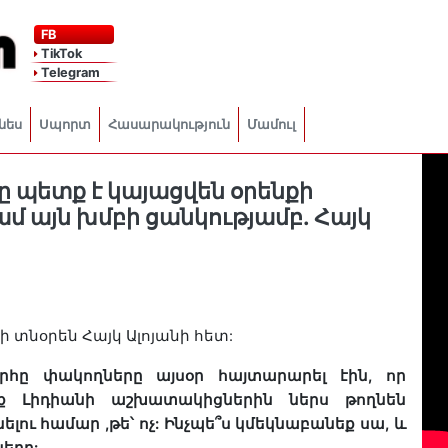
FB
TikTok
Telegram
նես
Սպորտ
Հասարակություն
Մամուլ
րը պետք է կայացվեն օրենքի
կամ այն խմբի ցանկությամբ. Հայկ
ի
տնօրեն
Հայկ
Ալոյանի
հետ
:
րհը
փակողները
այսօր
հայտարարել
էին
,
որ
ք
Լիդիանի
աշխատակիցներին
ներս
թողնեն
ելու
համար
,
թե՝
ոչ
:
Ինչպե՞ս
կմեկնաբանեք
սա
,
և
ները
: