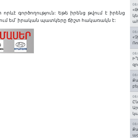
08.
«Թ
ի
որևէ
գործողություն
:
Եթե
իրենց
թվում
է
իրենց
կե
ում
եմ՝
իրական
պատկերը
ճիշտ
հակառակն
է
:
ահ
08.
«Չ
Ռո
08.
Ի՞
զր
08.
Քա
բե
08.
Ըն
Ար
կա
08.
Քա
ազ