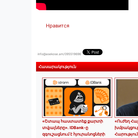
Нравится
info@asekose.am/095519696
Հասարակություն
«Շտապ հաստատեք քարտի
«Ուժեղ Հ
տվյալները»․ IDBank-ը
խմբակցու
զգուշացնում է հյուրանոցների
Հարությո