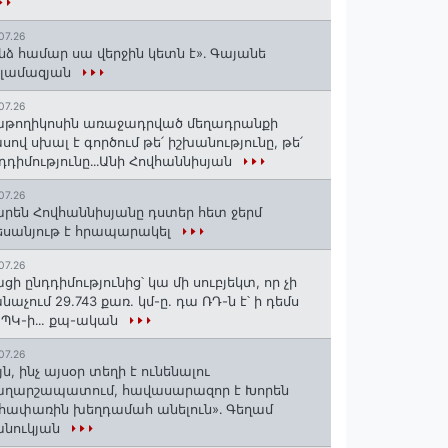
07.26
նձ համար սա վերջին կետն է»․ Գայանե
սլամազյան
07.26
թողիկոսին առաջադրված մեղադրանքի
սով սխալ է գործում թե՛ իշխանությունը, թե՛
դդիմությունը․․․Անի Հովհաննիսյան
07.26
րեն Հովհաննիսյանը դստեր հետ ջերմ
սանյութ է հրապարակել
07.26
ցի ընդդիմությունից՝ կա մի սուբյեկտ, որ չի
նաչում 29.743 քառ. կմ-ը. դա ՌԴ-ն է՝ ի դեմս
ՊԿ-ի․․. քպ-ական
07.26
յն, ինչ այսօր տեղի է ունենալու
աղարշապատում, հավասարազոր է Խորեն
հափառին խեղդամահ անելուն»․ Գեղամ
անուկյան