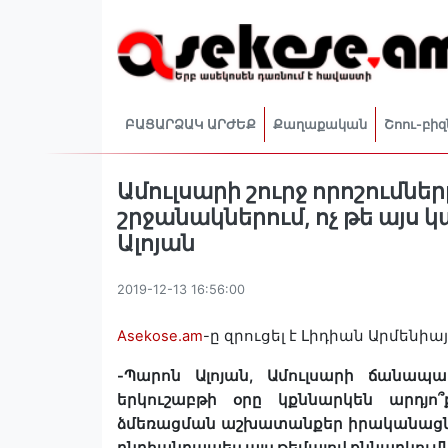
ԲԱՑԱՐՁԱԿ ԱՐԺԵՔ
Քաղաքական
Շոու-բիզ
Ամուլսարի շուրջ որոշումնե
շրջանակներում, ոչ թե այս 
Ալոյան
2019-12-13 16:56:00
Asekose.am
-
ը
զրուցել
է
Լիդիան
Արմենիայ
-Պարոն
Ալոյան
,
Ամուլսարի
ճանապա
երկուշաբթի
օրը
կքննարկեն
արդյո՞
ձմեռացման
աշխատանքեր
իրականացն
ընդհանրապես
այս
թեմայով
քննարկում