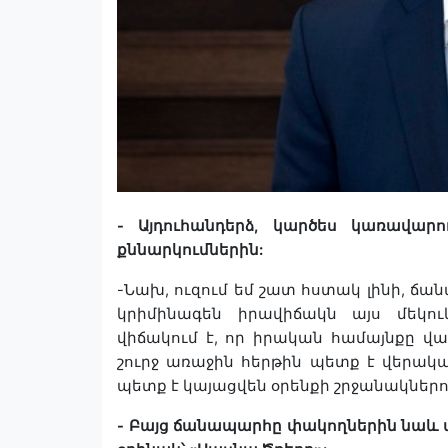
-
Այդուհանդերձ
,
կարծես
կառավարու
քննարկումներին
:
-
Նախ
,
ուզում
եմ
շատ
հստակ
լինի
,
ճան
կրիմինագեն
իրավիճակն
այս
մեկու
վիճակում
է
,
որ
իրական
համայնքը
վա
շուրջ
առաջին
հերթին
պետք
է
վերակա
պետք
է
կայացվեն
օրենքի
շրջանակներո
-
Բայց
ճանապարհը
փակողներին
նաև