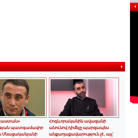
ավելին
այաստան»
Հոգևորականին ավազանի
թյան պատգամավոր
անունով դիմելը պարզապես
ւն Մնացականյանի
անքաղաքավարություն չէ, այլ՝