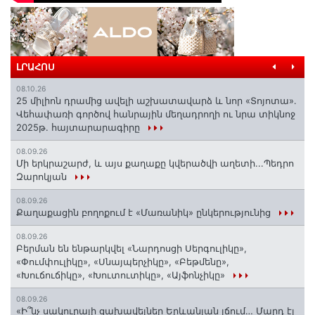
ԼՐԱՀՈՍ
08.10.26
25 միլիոն դրամից ավելի աշխատավարձ և նոր «Տոյոտա»․
Վեհափառի գործով հանրային մեղադրողի ու նրա տիկնոջ
2025թ. հայտարարագիրը
08.09.26
Մի երկրաշարժ, և այս քաղաքը կվերածվի աղետի...Պեդրո
Զարոկյան
08.09.26
Քաղաքացին բողոքում է «Մառանիկ» ընկերությունից
08.09.26
Բերման են ենթարկվել «Նարդոսցի Սերգուլիկը»,
«Փումփուլիկը», «Սնայպերչիկը», «Բեթմենը»,
«Խուճուճիկը», «Խուտուտիկը», «Այֆոնչիկը»
08.09.26
«Ի՞նչ սակուրայի ցախավելներ Երևանյան լճում… Մարդ էլ