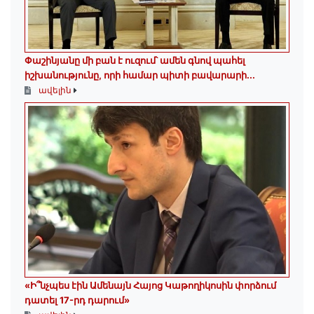
Փաշինյանը մի բան է ուզում՝ ամեն գնով պահել
իշխանությունը, որի համար պիտի բավարարի...
ավելին
«Ի՞նչպես էին Ամենայն Հայոց Կաթողիկոսին փորձում
դատել 17-րդ դարում»