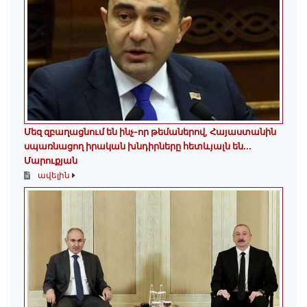
Մեզ զբաղացնում են ինչ-որ թեմաներով, Հայաստանին
սպառնացող իրական խնդիրները հետևյալն են․․․
Մարուքյան
ավելին