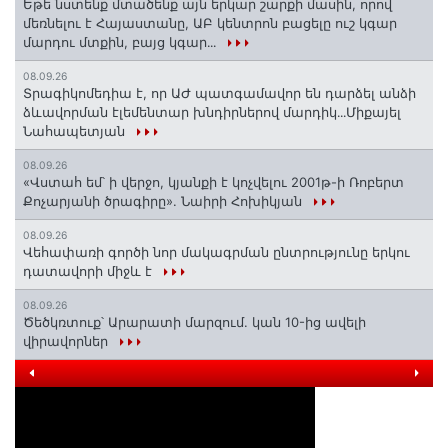
Եթե նստենք մտածենք այն երկար շարքի մասին, որով
մեռնելու է Հայաստանը, ԱԲ կենտրոն բացելը ուշ կգար
մարդու մտքին, բայց կգար․․․
08.09.26
Տրագիկոմեդիա է, որ ԱԺ պատգամավոր են դարձել անձի
ձևավորման էլեմենտար խնդիրներով մարդիկ․․․Միքայել
Նահապետյան
08.09.26
«Վստահ եմ՝ ի վերջո, կյանքի է կոչվելու 2001թ-ի Ռոբերտ
Քոչարյանի ծրագիրը». Նաիրի Հոխիկյան
08.09.26
Վեհափառի գործի նոր մակագրման ընտրությունը երկու
դատավորի միջև է
08.09.26
Ծեծկռտուք՝ Արարատի մարզում. կան 10-ից ավելի
վիրավորներ