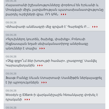
08.06.26
Հայաստանի իշխանությունները փորձում են Երևանի և
Մոսկվայի միջև լարվածության պատասխանատվությունը
բարդել ուրիշների վրա. ՌԴ ԱԳՆ
08.06.26
Վեհափառի անձնագրի մեջ գրված է՝ Գարեգին Բ...
08.06.26
«Գլուխներդ կուտեն, ծախեք, փախեք»․ Բոնուսի
ինքնասպան եղած սեփականատիրոջ աներձագը
անուններ է տալիս
08.06.26
«Չեք զղջո՞ւմ ձեր խոսույթի համար»․ լրագրողը՝ Սամվել
Կարապետյանին
08.06.26
Ֆասթ Բանկը Սևան Ստարտափ Սամմիթին ներկայացրել
է իր պրոդուկտներն
08.06.26
Moody’s-ը IDBank-ի վարկանիշային հեռանկարը փոխել է
դրականի
08.06.26