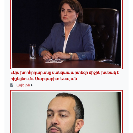
«Այս խորհրդարանը մանկապարտեզի միջին խմբակ է
հիշեցնում»․ Մարգարիտ Եսայան
ավելին