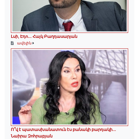
Լսի, Էդո․․․ Հայկ Բաղդասարյան
ավելին
Ո՞վ է պատասխանատուն էս բանակի բարդակի․․․
Նաիրա Զոհրաբյան