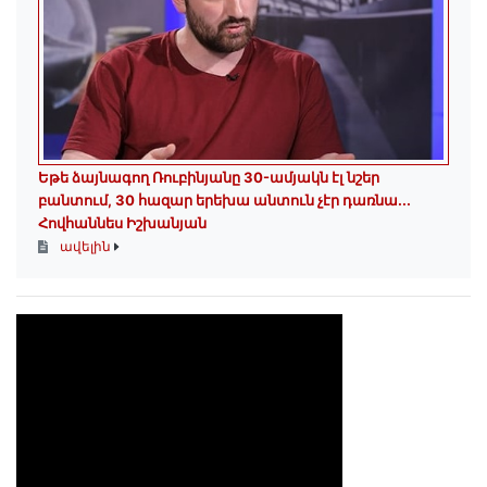
Եթե ձայնագող Ռուբինյանը 30-ամյակն էլ նշեր
բանտում, 30 հազար երեխա անտուն չէր դառնա․․․
Հովհաննես Իշխանյան
ավելին