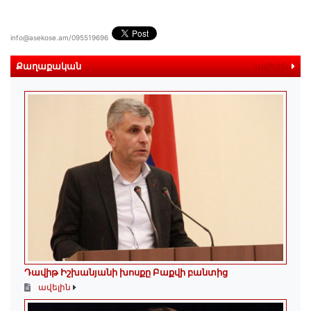
info@asekose.am/095519696
Քաղաքական
ավելին
Դավիթ Իշխանյանի խոսքը Բաքվի բանտից
ավելին