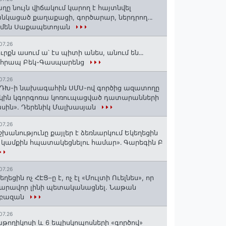
ղը նույն վիճակում կարող է հայտնվել
նկացած քաղաքացի, գործարար, ներդրող.․․
րմեն Սաքապետոյան
07.26
ւրքն ասում ա՝ էս պիտի անես, անում են․․․
ոհրապ Բեկ-Գասպարենց
07.26
ԴԽ-ի նախագահին ՍՄՍ-ով գործից ազատողը
կին կգորգոռա կոռուպացված դատարանների
սին». Դերենիկ Մալխասյան
07.26
շխանությունը քայլեր է ձեռնարկում Եկեղեցին
 կամքին հպատակեցնելու համար»․ Գարեգին Բ
07.26
եղեցին ոչ ՀԷՑ–ը է, ոչ էլ «Մուլտի Ուելնես», որ
արավոր լինի պետականացնել. Նաթան
րբազան
07.26
աթողիկոսի և 6 եպիսկոպոսների «գործով»