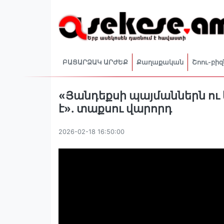
ԲԱՑԱՐՁԱԿ ԱՐԺԵՔ
Քաղաքական
Շոու-բիզ
«Յանդեքսի պայմաններն ո
է». տաքսու վարորդ
2026-02-18 16:50:00