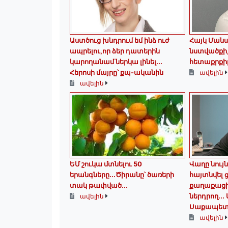
Աստծուց խնդրում եմ ինձ ուժ
Հայկ Մանա
ապրելու,որ ձեր դատերին
նստվածքի, 
կարողանամ ներկա լինել․․․
հետաքրքիր
Հերոսի մայրը՝ քպ-ականին
ավելին
ավելին
ԵՄ շուկա մտնելու 50
Վաղը նույն
երանգները․․․Ծիրանը՝ ծառերի
հայտնվել
տակ թափված․․․
քաղաքացի
ներդրող.․․
ավելին
Սաքապետ
ավելին