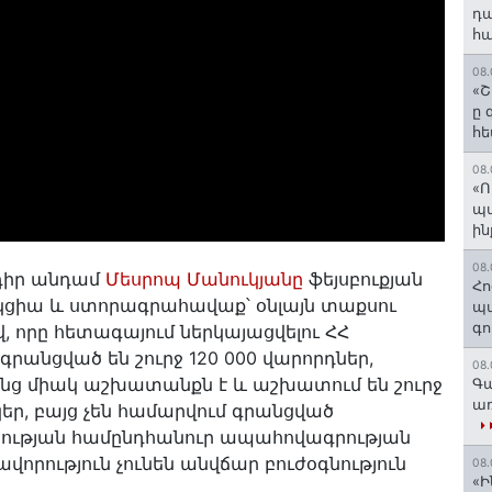
դա
հա
08.
«Շ
ը 
հե
08.
«Ո
պ
ին
08.
դիր անդամ
Մեսրոպ Մանուկյանը
ֆեյսբուքյան
Հո
է ակցիա և ստորագրահավաք՝ օնլայն տաքսու
պա
գո
, որը հետագայում ներկայացվելու ՀՀ
գրանցված են շուրջ 120 000 վարորդներ,
08.
րենց միակ աշխատանքն է և աշխատում են շուրջ
Գա
առ
կեր, բայց չեն համարվում գրանցված
ջության համընդհանուր ապահովագրության
վորություն չունեն անվճար բուժօգնություն
08.
«Ի