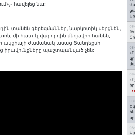
մ»,- հավելեց նա:
Վա
ցա
Ա
08.
դին տանեն գերեզմաններ, նարկոտիկ վերցնեն,
Թո
տոն, մի հատ էլ վարորդին մեղավոր հանեն,
Զ
ոքի ակցիայի ժամանակ ասաց Յանդեքսի
08.
րենց իրավունքները պաշտպանված չեն:
«Բ
կր
մա
08.
«Ի
իր
08.
Եկ
հն
ս
08.
️Կ