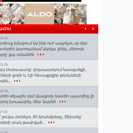
ՐԱՀՈՍ
08.26
տծուց խնդրում եմ ինձ ուժ ապրելու,որ ձեր
տերին կարողանամ ներկա լինել․․․Հերոսի
յրը՝ քպ-ականին
08.26
յկ Մանասյանը՝ լեղապարկում նստվածքի,
իների քորի և էլի հետաքրքիր թեմաների
սին․․․
08.26
տծո օծյալին դեմ գնացողն Աստծո պատժից չի
րող խուսափել․․․Տեր Զարեհ
07.26
 շուկա մտնելու 50 երանգները․․․Ծիրանը՝
ռերի տակ թափված․․․
07.26