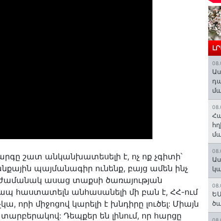
Լ
08.
Աս
դա
մա
08.
Հա
հղ
մա
08.
րգը շատ անկանխատեսելի է, ոչ ոք չգիտի՝
Աս
նքային պայմանագիր ունենք, բայց ամեն ինչ
կա
յի ժամանակ ասաց տաքսի ծառայության
08.
կապ հաստատելն անհասանելի մի բան է, ՀՀ-ում
ԵՄ
ա, որի միջոցով կարելի է խնդիրը լուծել: Միայն
ծա
ծ տարբերակով: Դեպքեր են լինում, որ հարցը
08.