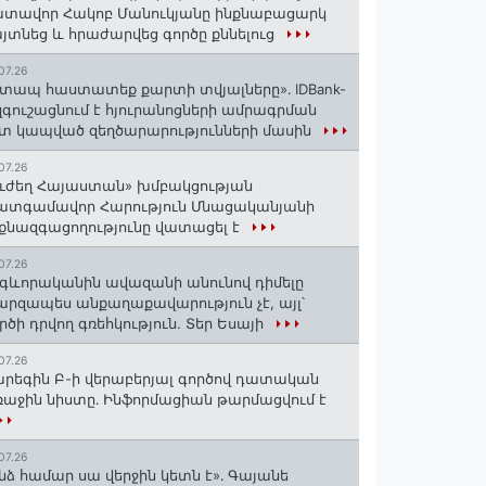
տավոր Հակոբ Մանուկյանը ինքնաբացարկ
յտնեց և հրաժարվեց գործը քննելուց
07.26
տապ հաստատեք քարտի տվյալները»․ IDBank-
զգուշացնում է հյուրանոցների ամրագրման
տ կապված զեղծարարությունների մասին
07.26
ւժեղ Հայաստան» խմբակցության
ատգամավոր Հարություն Մնացականյանի
քնազգացողությունը վատացել է
07.26
գևորականին ավազանի անունով դիմելը
րզապես անքաղաքավարություն չէ, այլ՝
րծի դրվող գռեհկություն. Տեր Եսայի
07.26
րեգին Բ-ի վերաբերյալ գործով դատական
աջին նիստը․ Ինֆորմացիան թարմացվում է
07.26
նձ համար սա վերջին կետն է»․ Գայանե