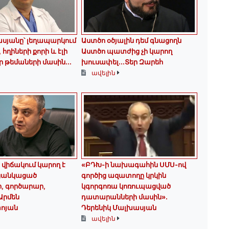
սյանը՝ լեղապարկում
Աստծո օծյալին դեմ գնացողն
հղիների քորի և էլի
Աստծո պատժից չի կարող
 թեմաների մասին․․․
խուսափել․․․Տեր Զարեհ
ավելին
 վիճակում կարող է
«ԲԴԽ-ի նախագահին ՍՄՍ-ով
 ցանկացած
գործից ազատողը կրկին
, գործարար,
կգորգոռա կոռուպացված
 Արմեն
դատարանների մասին».
ոյան
Դերենիկ Մալխասյան
ավելին