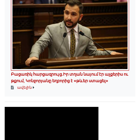
Բացառիկ հարցազրույց.Իր տղան նայում էր աչքերիս ու
թքում, Կոնջորյանը եղբորից է «թևեր ստացել»
ավելին