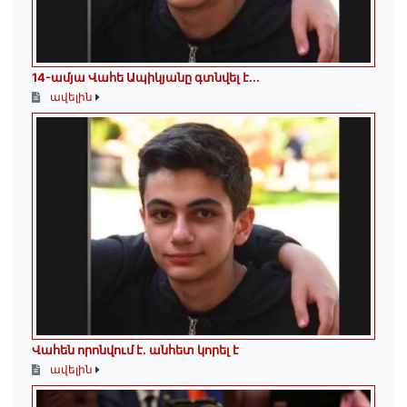
14-ամյա Վահե Ապիկյանը գտնվել է...
ավելին
Վահեն որոնվում է․ անհետ կորել է
ավելին