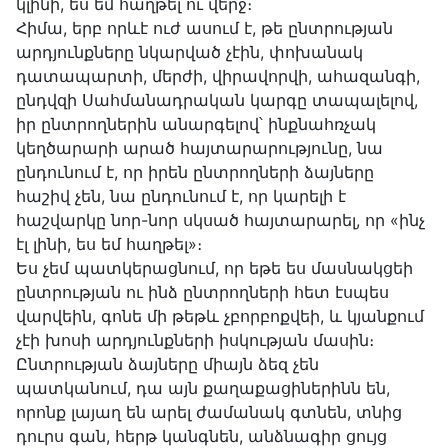
կլինի, ես եմ հաղթել ու վերջ։
Հիմա, երբ որևէ ուժ ասում է, թե ընտրության
արդյունքները նկարված չէին, փոխանակ
դատապարտի, մերժի, վիրավորվի, ահազանգի,
ընդվզի Սահմանադրական կարգը տապալելով,
իր ընտրողներին անարգելով՝ ինքնահռչակ
կեղծարարի արած հայտարարությունը, նա
ընդունում է, որ իրեն ընտրողների ձայները
հաշիվ չեն, նա ընդունում է, որ կարելի է
հաշվարկը նոր-նոր սկսած հայտարարել, որ «ինչ
էլ լինի, ես եմ հաղթել»։
Ես չեմ պատկերացնում, որ եթե ես մասնակցեի
ընտրության ու ինձ ընտրողների հետ էսպես
վարվեին, գոնե մի թեթև չբորբոքվեի, և կյանքում
չէի խոսի արդյունքների իսկության մասին։
Ընտրության ձայները միայն ձեզ չեն
պատկանում, դա այն քաղաքացիներինն են,
որոնք լայաղ են արել ժամանակ գտնեն, տնից
դուրս գան, հերթ կանգնեն, անձնագիր ցույց