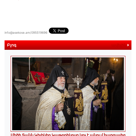
info@asekose.am/095519696
Բլոգ
ավելին
Մեծի Տանն Կիլիկիո Կաթողիկոսը կոչ է անում հարգալից